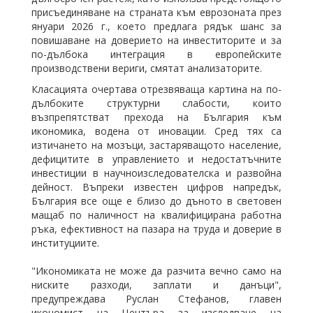
присъединяване на страната към еврозоната през
януари 2026 г., което предлага рядък шанс за
повишаване на доверието на инвеститорите и за
по-дълбока интеграция в европейските
производствени вериги, смятат анализаторите.
Класацията очертава отрезвяваща картина на по-
дълбоките структурни слабости, които
възпрепятстват прехода на България към
икономика, водена от иновации. Сред тях са
изтичането на мозъци, застаряващото население,
дефицитите в управлението и недостатъчните
инвестиции в научноизследователска и развойна
дейност. Въпреки известен цифров напредък,
България все още е близо до дъното в световен
мащаб по наличност на квалифицирана работна
ръка, ефективност на пазара на труда и доверие в
институциите.
"Икономиката не може да разчита вечно само на
ниските разходи, заплати и данъци",
предупреждава Руслан Стефанов, главен
икономист на Центъра за изследване на