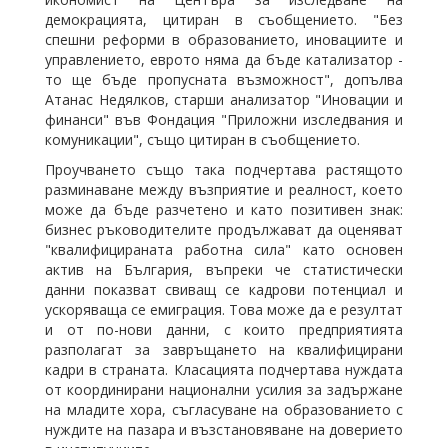
демокрацията, цитиран в съобщението. "Без
спешни реформи в образованието, иновациите и
управлението, еврото няма да бъде катализатор -
то ще бъде пропусната възможност", допълва
Атанас Недялков, старши анализатор "Иновации и
финанси" във Фондация "Приложни изследвания и
комуникации", също цитиран в съобщението.
Проучването също така подчертава растящото
разминаване между възприятие и реалност, което
може да бъде разчетено и като позитивен знак:
бизнес ръководителите продължават да оценяват
"квалифицираната работна сила" като основен
актив на България, въпреки че статистически
данни показват свиващ се кадрови потенциал и
ускоряваща се емиграция. Това може да е резултат
и от по-нови данни, с които предприятията
разполагат за завръщането на квалифицирани
кадри в страната. Класацията подчертава нуждата
от координирани национални усилия за задържане
на младите хора, съгласуване на образованието с
нуждите на пазара и възстановяване на доверието