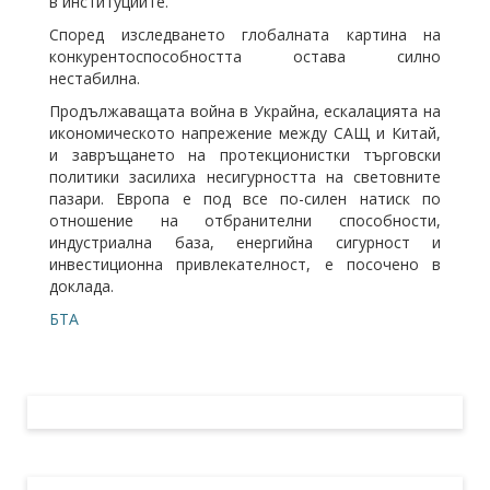
в институциите.
Според изследването глобалната картина на
конкурентоспособността остава силно
нестабилна.
Продължаващата война в Украйна, ескалацията на
икономическото напрежение между САЩ и Китай,
и завръщането на протекционистки търговски
политики засилиха несигурността на световните
пазари. Европа е под все по-силен натиск по
отношение на отбранителни способности,
индустриална база, енергийна сигурност и
инвестиционна привлекателност, е посочено в
доклада.
БТА