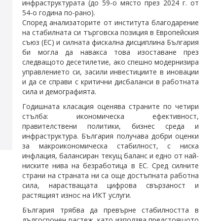
инфраструктурата (до 59-о място през 2024 г. от
54-о година по-рано).
Според анализаторите от института благодарение
на стабилната си търговска позиция в Европейския
съюз (ЕС) и силната фискална дисциплина България
би могла да навакса това изоставане през
следващото десетилетие, ако спешно модернизира
управлението си, засили инвестициите в иновации
и да се справи с критични дисбаланси в работната
сила и демографията.
Годишната класация оценява страните по четири
стълба: икономическа ефективност,
правителствени политики, бизнес среда и
инфраструктура. България получава добри оценки
за макроикономическа стабилност, с ниска
инфлация, балансиран текущ баланс и едно от най-
ниските нива на безработица в ЕС. Сред силните
страни на страната ни са още достъпната работна
сила, нарастващата цифрова свързаност и
растящият износ на ИКТ услуги.
България трябва да превърне стабилността в
дългосрочен растеж, като използва предстоящото