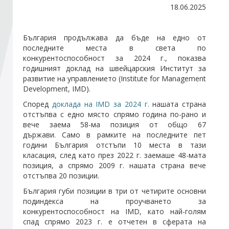
18.06.2025
Стани член
България продължава да бъде на едно от
последните места в света по
Абонирайте се!
конкурентоспособност за 2024 г., показва
годишният доклад на швейцарския Институт за
развитие на управлението (Institute for Management
Development, IMD).
Според
доклада на IMD за 2024 г.
нашата страна
отстъпва с едно място спрямо година по-рано и
вече заема 58-ма позиция от общо 67
държави. Само в рамките на последните пет
години България отстъпи 10 места в тази
класация, след като през 2022 г. заемаше 48-мата
позиция, а спрямо 2009 г. нашата страна вече
отстъпва 20 позиции.
България губи позиции в три от четирите основни
подиндекса на проучването за
конкурентоспособност на IMD, като най-голям
спад спрямо 2023 г. е отчетен в сферата на