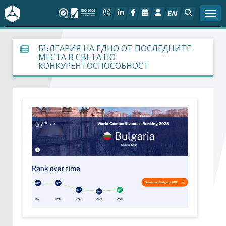
EN
Togg
За БСК
БЪЛГАРИЯ НА ЕДНО ОТ ПОСЛЕДНИТЕ
МЕСТА В СВЕТА ПО
КОНКУРЕНТОСПОСОБНОСТ
На фокус
Актуално
Социален диалог
Дейности
Арбитражен съд
Проекти
Членове