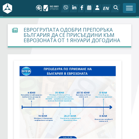
EN
Togg
За БСК
ЕВРОГРУПАТА ОДОБРИ ПРЕПОРЪКА
БЪЛГАРИЯ ДА СЕ ПРИСЪЕДИНИ КЪМ
ЕВРОЗОНАТА ОТ 1 ЯНУАРИ ДОГОДИНА
На фокус
Актуално
Социален диалог
Дейности
Арбитражен съд
Проекти
Членове