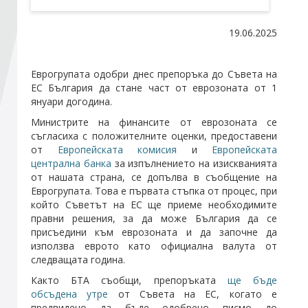
19.06.2025
Стани член
Абонирайте се!
Еврогрупата одобри днес препоръка до Съвета на
ЕС България да стане част от
еврозоната
от 1
януари догодина.
Министрите на финансите от
еврозоната
се
съгласиха с положителните оценки, предоставени
от
Европейската комисия
и
Европейската
централна банка
за изпълнението на изискванията
от нашата страна, се допълва в съобщение на
Еврогрупата. Това е първата стъпка от процес, при
който Съветът на ЕС ще приеме необходимите
правни решения, за да може България да се
присъедини към
еврозоната
и да започне да
използва еврото като официална валута от
следващата година.
Както БТА съобщи, препоръката
ще бъде
обсъдена утре
от Съвета на ЕС, когато е
предвидено да бъде одобрено писмо до