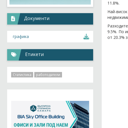
11.8%.
Най-висок
недвижими 
Документи
Разходите
9.5%. По 
графика
от 20.3% 
Етикети
Статистика
работодатели