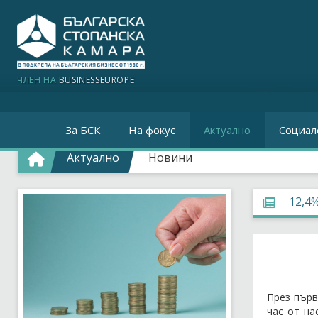
ЧЛЕН НА
BUSINESSEUROPE
За БСК
На фокус
Актуално
Социал
Актуално
Новини
12,4
През първ
час от на