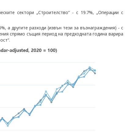
еските сектори „Строителство“ - с 19.7%, „Операции с
%, а другите разходи (извън тези за възнаграждения) - с
ения спрямо същия период на предходната година варира
ост“.