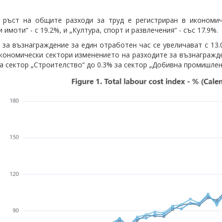
 ръст на общите разходи за труд е регистриран в икономич
имоти“ - с 19.2%, и „Култура, спорт и развлечения“ - със 17.9%.
 за възнаграждение за един отработен час се увеличават с 13.0
икономически сектори изменението на разходите за възнагражд
за сектор „Строителство“ до 0.3% за сектор „Добивна промишлен