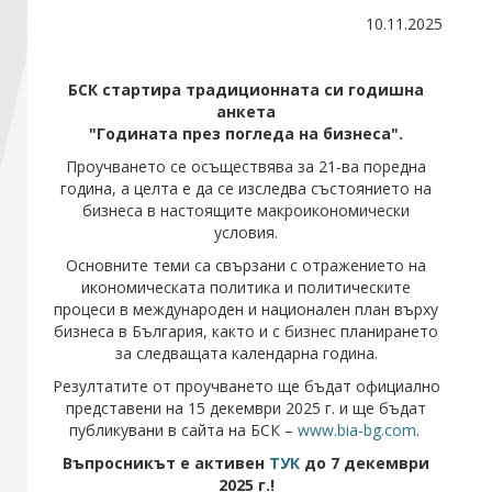
10.11.2025
Стани член
БСК стартира традиционната си годишна
анкета
Абонирайте се!
"Годината през погледа на бизнеса".
Проучването се осъществява за 21-ва поредна
година, а целта е да се изследва състоянието на
бизнеса в настоящите макроикономически
условия.
Основните теми са свързани с отражението на
икономическата политика и политическите
процеси в международен и национален план върху
бизнеса в България, както и с бизнес планирането
за следващата календарна година.
Резултатите от проучването ще бъдат официално
представени на 15 декември 2025 г. и ще бъдат
публикувани в сайта на БСК –
www.bia-bg.com
.
Въпросникът е активен
ТУК
до 7 декември
2025 г.!