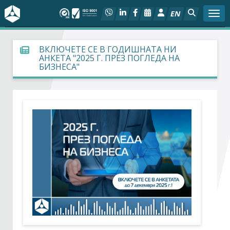
EN
Togg
За БСК
ВКЛЮЧЕТЕ СЕ В ГОДИШНАТА НИ
АНКЕТА "2025 Г. ПРЕЗ ПОГЛЕДА НА
БИЗНЕСА"
На фокус
Актуално
Социален диалог
Дейности
Арбитражен съд
Проекти
Членове