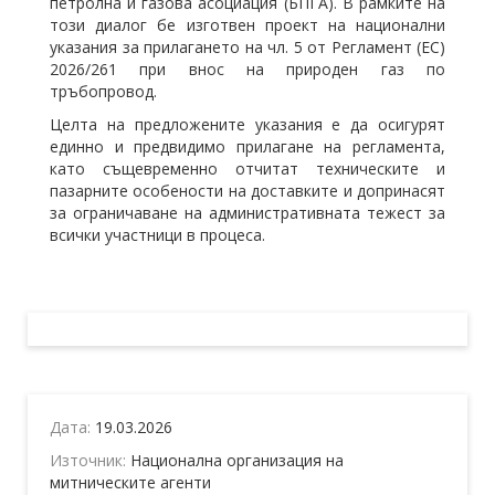
петролна и газова асоциация (БПГА). В рамките на
този диалог бе изготвен проект на национални
указания за прилагането на чл. 5 от Регламент (ЕС)
2026/261 при внос на природен газ по
тръбопровод.
Целта на предложените указания е да осигурят
единно и предвидимо прилагане на регламента,
като същевременно отчитат техническите и
пазарните особености на доставките и допринасят
за ограничаване на административната тежест за
всички участници в процеса.
Дата:
19.03.2026
Източник:
Национална организация на
митническите агенти