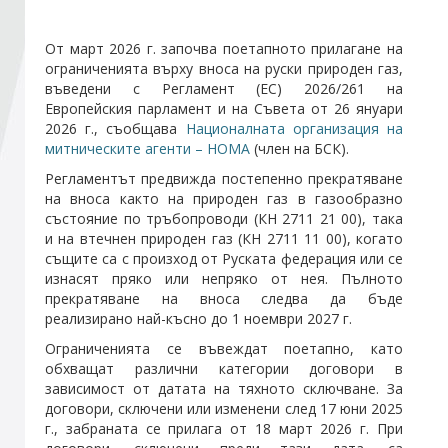
От март 2026 г. започва поетапното прилагане на
Стани член
ограниченията върху вноса на руски природен газ,
въведени с Регламент (ЕС) 2026/261 на
Абонирайте се!
Европейския парламент и на Съвета от 26 януари
2026 г., съобщава
Националната организация на
митническите агенти – НОМА
(член на БСК).
Регламентът предвижда постепенно прекратяване
на вноса както на природен газ в газообразно
състояние по тръбопроводи (КН 2711 21 00), така
и на втечнен природен газ (КН 2711 11 00), когато
същите са с произход от Руската федерация или се
изнасят пряко или непряко от нея. Пълното
прекратяване на вноса следва да бъде
реализирано най-късно до 1 ноември 2027 г.
Ограниченията се въвеждат поетапно, като
обхващат различни категории договори в
зависимост от датата на тяхното сключване. За
договори, сключени или изменени след 17 юни 2025
г., забраната се прилага от 18 март 2026 г. При