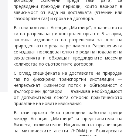
договори, сключени преди тази дата, са
предвидени преходни периоди, които варират в
зависимост от вида на доставката (втечнен или
газообразен газ) и срока на договора.
В този контекст Агенция „Митници“, в качеството
си на разрешаващ и контролен орган в България,
започна издаването на разрешения за внос на
природен газ по реда на регламента. Разрешенията
се издават последователно по реда на подаване на
заявленията и обхващат предвидените месечни
количества по съответните договори.
С оглед спецификата на доставките на природен
газ по фиксирани транспортни инсталации —
непрекъснат физически поток и обвързаност с
дългосрочни договори — възниква необходимост
от допълнителна яснота относно практическото
прилагане на новите изисквания.
В тази връзка бяха проведени работни срещи
между Агенция „Митници“ и представители на
бизнеса, включително Националната организация
на митническите агенти (НОМА) и Българската