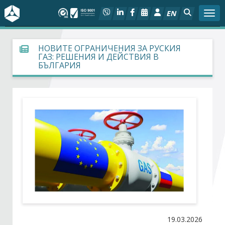
EN
Togg
За БСК
НОВИТЕ ОГРАНИЧЕНИЯ ЗА РУСКИЯ
ГАЗ: РЕШЕНИЯ И ДЕЙСТВИЯ В
БЪЛГАРИЯ
На фокус
Актуално
Социален диалог
Дейности
Арбитражен съд
Проекти
19.03.2026
Членове