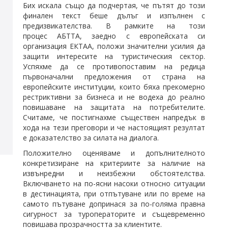
Бих искала също да подчертая, че пътят до този
финален текст беше дълъг и изпълнен с
предизвикателства. В рамките на този
процес
АБТТА
, заедно с европейската си
организация ЕКТАА, положи значителни усилия да
защити интересите на туристическия сектор.
Успяхме да се противопоставим на редица
първоначални предложения от страна на
европейските институции, които бяха прекомерно
рестриктивни за бизнеса и не водеха до реално
повишаване на защитата на потребителите.
Считаме, че постигнахме съществен напредък в
хода на тези преговори и че настоящият резултат
е доказателство за силата на диалога.
Положително оценяваме и допълнителното
конкретизиране на критериите за наличие на
извънредни и неизбежни обстоятелства.
Включването на по-ясни насоки относно ситуации
в дестинацията, при отпътуване или по време на
самото пътуване допринася за по-голяма правна
сигурност за туроператорите и същевременно
повишава прозрачността за клиентите.