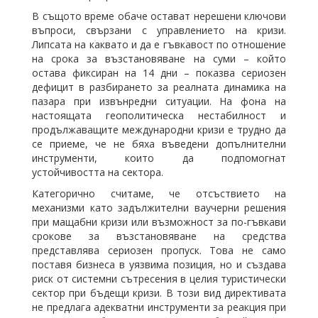
В същото време обаче остават нерешени ключови
въпроси, свързани с управлението на кризи.
Липсата на каквато и да е гъвкавост по отношение
на срока за възстановяване на суми – който
остава фиксиран на 14 дни – показва сериозен
дефицит в разбирането за реалната динамика на
пазара при извънредни ситуации. На фона на
настоящата геополитическа нестабилност и
продължаващите международни кризи е трудно да
се приеме, че не бяха въведени допълнителни
инструменти, които да подпомогнат
устойчивостта на сектора.
Категорично считаме, че отсъствието на
механизми като задължителни ваучерни решения
при мащабни кризи или възможност за по-гъвкави
срокове за възстановяване на средства
представлява сериозен пропуск. Това не само
поставя бизнеса в уязвима позиция, но и създава
риск от системни сътресения в целия туристически
сектор при бъдещи кризи. В този вид директивата
не предлага адекватни инструменти за реакция при