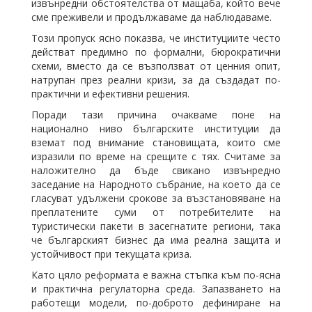
извънредни обстоятелства от мащаба, който вече
сме преживели и продължаваме да наблюдаваме.
Този пропуск ясно показва, че институциите често
действат предимно по формални, бюрократични
схеми, вместо да се възползват от ценния опит,
натрупан през реални кризи, за да създадат по-
практични и ефективни решения.
Поради тази причина очакваме поне на
национално ниво българските институции да
вземат под внимание становищата, които сме
изразили по време на срещите с тях. Считаме за
наложително да бъде свикано извънредно
заседание на Народното събрание, на което да се
гласуват удължени срокове за възстановяване на
преплатените суми от потребителите на
туристически пакети в засегнатите региони, така
че българският бизнес да има реална защита и
устойчивост при текущата криза.
Като цяло реформата е важна стъпка към по-ясна
и практична регулаторна среда. Запазването на
работещи модели, по-доброто дефиниране на