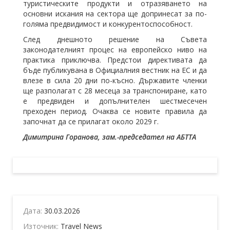
туристическите продукти и отразяването на
основни искания на сектора ще допринесат за по-
голяма предвидимост и конкурентоспособност.
След днешното решение на Съвета
законодателният процес на европейско ниво на
практика приключва. Предстои директивата да
бъде публикувана в Официалния вестник на ЕС и да
влезе в сила 20 дни по-късно. Държавите членки
ще разполагат с 28 месеца за транспониране, като
е предвиден и допълнителен шестмесечен
преходен период. Очаква се новите правила да
започнат да се прилагат около 2029 г.
Димитрина Горанова, зам.-председател на АБТТА
Дата:
30.03.2026
Източник:
Travel News