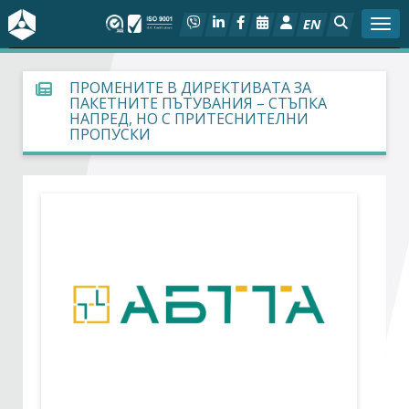
EN
Togg
За БСК
ПРОМЕНИТЕ В ДИРЕКТИВАТА ЗА
ПАКЕТНИТЕ ПЪТУВАНИЯ – СТЪПКА
НАПРЕД, НО С ПРИТЕСНИТЕЛНИ
На фокус
ПРОПУСКИ
Актуално
Социален диалог
Дейности
Арбитражен съд
Проекти
Членове