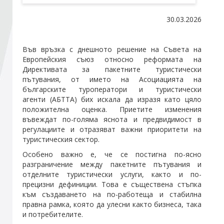
30.03.2026
Стани член
Във връзка с днешното решение на Съвета на
Абонирайте се!
Европейския съюз относно реформата на
Директивата за пакетните туристически
пътувания, от името на
Асоциацията на
българските туроператори и туристически
агенти
(
АБТТА
) бих искала да изразя като цяло
положителна оценка. Приетите изменения
въвеждат по-голяма яснота и предвидимост в
регулациите и отразяват важни приоритети на
туристическия сектор.
Особено важно е, че се постигна по-ясно
разграничение между пакетните пътувания и
отделните туристически услуги, както и по-
прецизни дефиниции. Това е съществена стъпка
към създаването на по-работеща и стабилна
правна рамка, която да улесни както бизнеса, така
и потребителите.