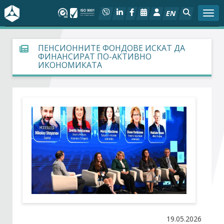
EN
Togg
За БСК
ПЕНСИОННИТЕ ФОНДОВЕ ИСКАТ ДА
ФИНАНСИРАТ ПО-АКТИВНО
ИКОНОМИКАТА
На фокус
Актуално
Социален диалог
Дейности
Арбитражен съд
Проекти
19.05.2026
Членове