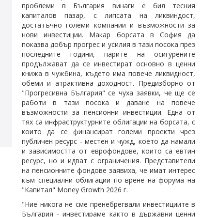
проблеми в България винаги е бил тесния
капиталов пазар, с липсата на ликвиндост,
достатъчно големи компании и възможности за
нови инвестиции. Макар борсата в София да
показва добър прогрес и усилия в тази посока през
последните години, парите на осигурените
продължават да се инвестират основно в ценни
книжа в чужбина, където има повече ликвидност,
обеми и атрактивна доходност. Предизборно от
"Прогресивна България" се чуха заявки, че ще се
работи в тази посока и даване на повече
възможности за пенсионни инвестиции. Една от
тях са инфраструктурните облигации на борсата, с
които да се финансират големи проекти чрез
публичен ресурс - местен и чужд, което да намали
и зависимостта от еврофондове, които са евтин
ресурс, но и идват с ограничения. Представители
на пенсионните фондове заявиха, че имат интерес
към специални облигации по врене на форума на
"Капитал" Money Growth 2026 г.
"Ние никога не сме пренебрегвали инвестициите в
България - инвестираме както в държавни ценни