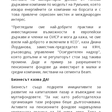
държавни компании по моделът на Румъния, която
изкара енергийните си компании на борсата и с
това привлече сериозен местен и международен
интерес.
"Прегледали сме най-добрите практики и
инвестиционни възможности в европейски
държави и членки на ОИСР и мога да кажа, че сме
взели най-доброто и включили в КСО", каза Диана
Йорданова, заместник-председател на КФН,
ръководещ управление "Осигурителен надзор",
която допълни и че регулаторът стои зад такива
промени. Даде и пример за разрешението
пенсионните фондове да инвестират в малки и
средни компании, листвани на сегмента Beam.
Бизнесът казва ДА!
Бизнесът също подкрепя инициативите за
развитие на капиталовия пазар и въвеждане на
мултифондовете. "За нас като работодателска
организация тази реформа беше дългоочаквана.
Активите на пенсионните фондове надхвърлиха
критичната граница от 16 млрд. евро. Това е