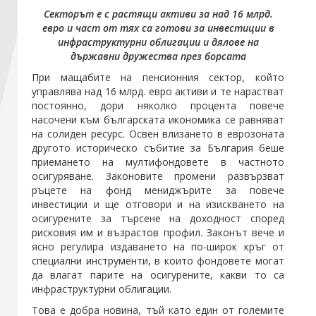
Секторът е с растящи активи за над 16 млрд.
евро и част от тях са готови за инвестиции в
Стани член
инфраструктурни облигации и дялове на
държавни дружества през борсата
Абонирайте се!
При мащабите на пенсионния сектор, който
управлява над 16 млрд. евро активи и те нарастват
постоянно, дори няколко процента повече
насочени към българската икономика се равняват
на солиден ресурс. Освен влизането в еврозоната
другото историческо събитие за България беше
приемането на мултифондовете в частното
осигуряване. Законовите промени развързват
ръцете на фонд мениджърите за повече
инвестиции и ще отговори и на изискването на
осигурените за търсене на доходност според
рисковия им и възрастов профил. Законът вече и
ясно регулира издаването на по-широк кръг от
специални инструменти, в които фондовете могат
да влагат парите на осигурените, какви то са
инфраструктурни облигации.
Това е добра новина, тъй като един от големите