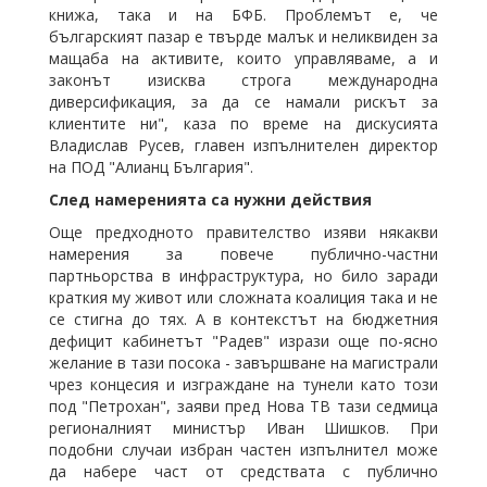
книжа, така и на БФБ. Проблемът е, че
българският пазар е твърде малък и неликвиден за
мащаба на активите, които управляваме, а и
законът изисква строга международна
диверсификация, за да се намали рискът за
клиентите ни", каза по време на дискусията
Владислав Русев, главен изпълнителен директор
на ПОД "Алианц България".
След намеренията са нужни действия
Още предходното правителство изяви някакви
намерения за повече публично-частни
партньорства в инфраструктура, но било заради
краткия му живот или сложната коалиция така и не
се стигна до тях. А в контекстът на бюджетния
дефицит кабинетът "Радев" изрази още по-ясно
желание в тази посока - завършване на магистрали
чрез концесия и изграждане на тунели като този
под "Петрохан", заяви пред Нова ТВ тази седмица
регионалният министър Иван Шишков. При
подобни случаи избран частен изпълнител може
да набере част от средствата с публично