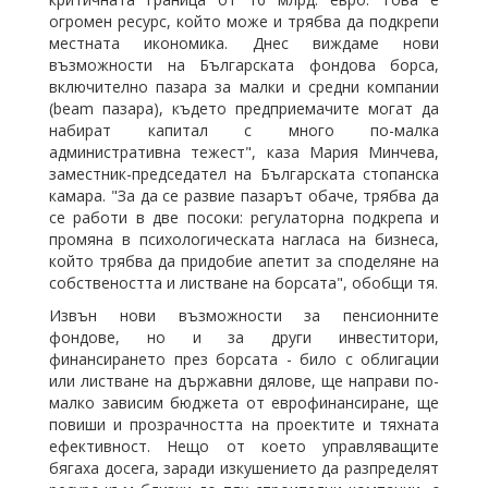
огромен ресурс, който може и трябва да подкрепи
местната икономика. Днес виждаме нови
възможности на Българската фондова борса,
включително пазара за малки и средни компании
(beam пазара), където предприемачите могат да
набират капитал с много по-малка
административна тежест", каза Мария Минчева,
заместник-председател на Българската стопанска
камара. "За да се развие пазарът обаче, трябва да
се работи в две посоки: регулаторна подкрепа и
промяна в психологическата нагласа на бизнеса,
който трябва да придобие апетит за споделяне на
собствеността и листване на борсата", обобщи тя.
Извън нови възможности за пенсионните
фондове, но и за други инвеститори,
финансирането през борсата - било с облигации
или листване на държавни дялове, ще направи по-
малко зависим бюджета от еврофинансиране, ще
повиши и прозрачността на проектите и тяхната
ефективност. Нещо от което управляващите
бягаха досега, заради изкушението да разпределят