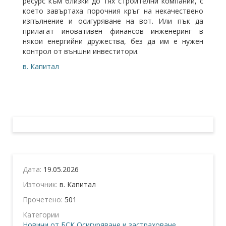
ресурс към близки до тях строителни компании, с
което завъртаха порочния кръг на некачествено
изпълнение и осигуряване на вот. Или пък да
прилагат иновативен финансов инженеринг в
някои енергийни дружества, без да им е нужен
контрол от външни инвеститори.
в. Капитал
Дата:
19.05.2026
Източник:
в. Капитал
Прочетено:
501
Категории
Новини от БСК
Осигуряване и застраховане