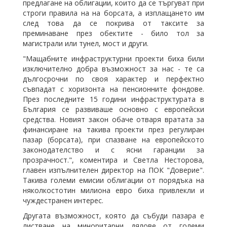
предлагане на облигации, които да се търгуват при
строги правила на на борсата, а изплащането им
след това да се покрива от таксите за
преминаване през обектите - било тол за
магистрали или тунел, мост и други.
"Мащабните инфраструктурни проекти биха били
изключително добра възможност за нас - те са
дългосрочни по своя характер и перфектно
съвпадат с хоризонта на пенсионните фондове.
През последните 15 години инфраструктурата в
България се развиваше основно с европейски
средства. Новият закон обаче отваря вратата за
финансиране на такива проекти през регулиран
пазар (борсата), при спазване на европейското
законодателство и с ясни гаранции за
прозрачност.", коментира и Светла Несторова,
главен изпълнителен директор на ПОК "Доверие".
Такива големи емисии облигации от порядъка на
няколкостотин милиона евро биха привлекли и
чуждестранен интерес.
Другата възможност, която да събуди пазара е
листване на миноритарни дялове от големи