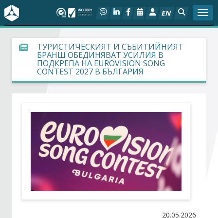
EN
Togg
За БСК
ТУРИСТИЧЕСКИЯТ И СЪБИТИЙНИЯТ
БРАНШ ОБЕДИНЯВАТ УСИЛИЯ В
ПОДКРЕПА НА EUROVISION SONG
На фокус
CONTEST 2027 В БЪЛГАРИЯ
Актуално
Социален диалог
Дейности
Арбитражен съд
Проекти
20.05.2026
Членове