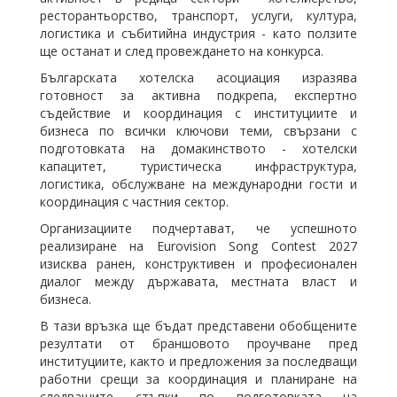
ресторантьорство, транспорт, услуги, култура,
логистика и събитийна индустрия - като ползите
ще останат и след провеждането на конкурса.
Българската хотелска асоциация изразява
готовност за активна подкрепа, експертно
съдействие и координация с институциите и
бизнеса по всички ключови теми, свързани с
подготовката на домакинството - хотелски
капацитет, туристическа инфраструктура,
логистика, обслужване на международни гости и
координация с частния сектор.
Организациите подчертават, че успешното
реализиране на Eurovision Song Contest 2027
изисква ранен, конструктивен и професионален
диалог между държавата, местната власт и
бизнеса.
В тази връзка ще бъдат представени обобщените
резултати от браншовото проучване пред
институциите, както и предложения за последващи
работни срещи за координация и планиране на
следващите стъпки по подготовката на