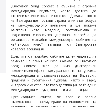
„Eurovision Song Contest е събитие с огромна
международна видимост, което достига до
стотици милиони зрители по света. Домакинството
на България ще постави страната ни във фокуса
на международното внимание и ще покаже
България като модерна, гостоприемна и
подготвена европейска държава, способна да
организира мащабни международни събития на
най-високо ниво“, заявяват от Българската
хотелска асоциация.
Ефектите от подобно събитие далеч надхвърлят
рамките на самия конкурс. Очаква се Eurovision
Song Contest 2027 да има дългосрочен
положителен ефект върху развитието на туризма,
международната разпознаваемост на България,
градския и събитийния туризъм, както и върху
интереса към страната като дестинация за бъдещи
международни форуми, конгреси и инвестиции.
Организациите считат, че това е реална
възможност за стимулиране на икономическата
активност в редица сектори - хотелиерство,