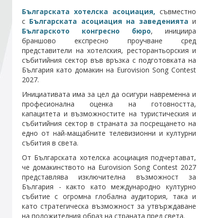
Българската хотелска асоциация,
съвместно
с
Българската асоциация на заведенията
и
Стани член
Българското конгресно бюро
, инициира
браншово експресно проучване сред
представители на хотелския, ресторантьорския и
Абонирайте се!
събитийния сектор във връзка с подготовката на
България като домакин на Eurovision Song Contest
2027.
Инициативата има за цел да осигури навременна и
професионална оценка на готовността,
капацитета и възможностите на туристическия и
събитийния сектор в страната за посрещането на
едно от най-мащабните телевизионни и културни
събития в света.
От Българската хотелска асоциация подчертават,
че домакинството на Eurovision Song Contest 2027
представлява изключителна възможност за
България - както като международно културно
събитие с огромна глобална аудитория, така и
като стратегическа възможност за утвърждаване
на положителния образ на страната пред света.