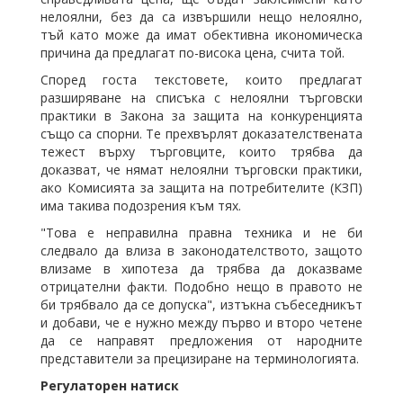
нелоялни, без да са извършили нещо нелоялно,
тъй като може да имат обективна икономическа
причина да предлагат по-висока цена, счита той.
Според госта текстовете, които предлагат
разширяване на списъка с нелоялни търговски
практики в Закона за защита на конкуренцията
също са спорни. Те прехвърлят доказателствената
тежест върху търговците, които трябва да
доказват, че нямат нелоялни търговски практики,
ако Комисията за защита на потребителите (КЗП)
има такива подозрения към тях.
"Това е неправилна правна техника и не би
следвало да влиза в законодателството, защото
влизаме в хипотеза да трябва да доказваме
отрицателни факти. Подобно нещо в правото не
би трябвало да се допуска", изтъкна събеседникът
и добави, че е нужно между първо и второ четене
да се направят предложения от народните
представители за прецизиране на терминологията.
Регулаторен натиск