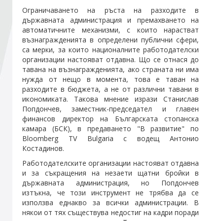
Ограничаването на ръста на разходите в
държавната администрация и премахването на
Стани член
автоматичните механизми, с които нарастват
възнагражденията в определени публични сфери,
са мерки, за които националните работодателски
Абонирайте се!
организации настояват отдавна. Що се отнася до
тавана на възнагражденията, ако страната ни има
нужда от нещо в момента, това е таван на
разходите в бюджета, а не от различни тавани в
икономиката. Такова мнение изрази
Станислав
Попдончев
, заместник-председател и главен
финансов директор на Българската стопанска
камара (БСК), в предаването "В развитие" по
Bloomberg TV Bulgaria с водещ Антонио
Костадинов.
Работодателските организации настояват отдавна
и за съкращения на незаети щатни бройки в
държавната администрация, но Попдончев
изтъкна, че този инструмент не трябва да се
използва еднакво за всички администрации. В
някои от тях съществува недостиг на кадри поради