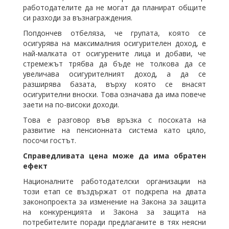
работодателите да не могат да планират общите
си разходи за възнаграждения.
Попдончев отбеляза, че групата, която се
осигурява на максималния осигурителен доход, е
най-малката от осигурените лица и добави, че
стремежът трябва да бъде не толкова да се
увеличава осигурителният доход, а да се
разширява базата, върху която се внасят
осигурителни вноски. Това означава да има повече
заети на по-високи доходи.
Това е разговор във връзка с посоката на
развитие на пенсионната система като цяло,
посочи гостът.
Справедливата цена може да има обратен
ефект
Националните работодателски организации на
този етап се въздържат от подкрепа на двата
законопроекта за изменение на Закона за защита
на конкуренцията и Закона за защита на
потребителите поради предлаганите в тях неясни