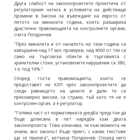
Друга слабост на законопроектите произтича от
регулаторния натиск в условията на действащи
промени в Закона за въвеждане на еврото от
лятото на миналата година, които разшириха
драстично правомощията на контролните органи,
счита Попдончев.
"През миналата и от началото на тази година са
извършени над 17 хил. проверки, над 4000 от тях са
само на търговски обекти в търговията с
хранителни стоки, установените нарушения са 380,
т.е. под 10%."
Според госта правомощията, които се
предоставят на КЗП чрез законопроектите да
следи равнището на цените и дали те са
прекомерно високи, са страни, тъй като тя не е
контролен орган, а е регулатор.
"Голяма част от нормативната уредба предстои да
бъде дописана в пет наредби към двата
законопроекта. Това означава, че към момента не
знаем, ако законът бъде приет, с какви текстове
ще се прилага", изтъкна Попдончев. Според него