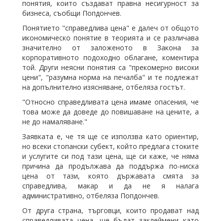
понятия, които създават правна несигурност за
бизнеса, съобщи Попдончев.
Понятието "справедлива цена" е далеч от общото
икономическо понятие в теорията и се различава
значително от заложеното в Закона за
корпоративното подоходно облагане, коментира
той. Други неясни понятия са "прекомерно високи
цени", "разумна норма на печалба" и те подлежат
на допълнително изясняване, отбеляза гостът.
"Относно справедливата цена имаме опасения, че
това може да доведе до повишаване на цените, а
не до намаляване."
Заявката е, че тя ще се използва като ориентир,
но всеки стопански субект, който предлага стоките
и услугите си под тази цена, ще си каже, че няма
причина да продължава да поддържа по-ниска
цена от тази, която държавата смята за
справедлива, макар и да не я налага
административно, отбеляза Попдончев.
От друга страна, търговци, които продават над
справедливата цена, ще бъдат заклеймени като