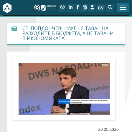
EN
Togg
За БСК
СТ. ПОПДОНЧЕВ: НУЖЕН Е ТАВАН НА
РАЗХОДИТЕ В БЮДЖЕТА, А НЕ ТАВАНИ
В ИКОНОМИКАТА
На фокус
Актуално
Социален диалог
Дейности
Арбитражен съд
Проекти
20.05.2026
Членове