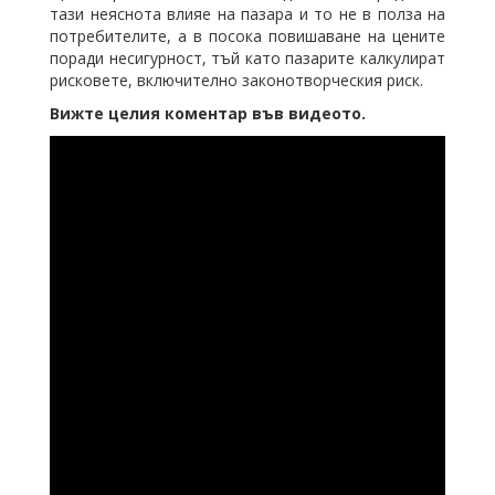
тази неяснота влияе на пазара и то не в полза на
потребителите, а в посока повишаване на цените
поради несигурност, тъй като пазарите калкулират
рисковете, включително законотворческия риск.
Вижте целия коментар във видеото.