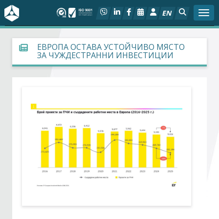
EN
Togg
За БСК
ЕВРОПА ОСТАВА УСТОЙЧИВО МЯСТО
ЗА ЧУЖДЕСТРАННИ ИНВЕСТИЦИИ
На фокус
Актуално
Социален диалог
Дейности
Арбитражен съд
Проекти
Членове