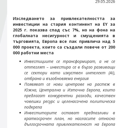
29.05.2026
Стани член
Изследването за привлекателността
за
инвестиции на стария континент на EY за
2025 г. показва спад със 7%, но на фона на
Абонирайте се!
глобалната несигурност и смущенията в
търговията, Европа все пак привлича над 5
000 проекта, които са създали повече от 200
000 работни места
Инвестициите се трансформират, а не се
оттеглят – инвестира се в бързо развиващи
се сектори като изкуствен интелект (AI),
отбрана и възобновяема енергия
Появяват се нови центрове на растеж в
Южна, Централна и Източна Европа, които
предлагат конкурентни разходи, качествен
човешки ресурс и целенасочена политическа
подкрепа
Инвеститорите остават предпазливи в
краткосрочен план, но нагласите относно
дългосрочната привлекателност на Европа