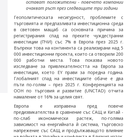
остават положителни - повечето компании
очакват ръст през следващите три години
Геополитическата несигурност, проблемите с
търговията и предпазливата инвестиционна среда
в световен мащаб са основната причина за
регистрирания спад на преките чуждестранни
инвестиции (ПЧИ) със 7% в Европа през 2025 г.
Въпреки това на континента са реализирани над 5
000 инвестиционни проекта, които са отворили 200
000 работни места. Това показва новото
изследване за привлекателността на Европа за
инвестиции, което EY прави за поредна година.
Глобалният спад на инвестициите обаче е два
пъти по-голям – през 2025 г. Конференцията на
ООН по търговия и развитие (UNCTAD) отчита
намаление от 16% за целия свят.
Европа е изправена пред повече
предизвикателства в сравнение със САЩ и Китай -
по-слаб икономически растеж, по-голяма
зависимост на енергийната й система, търговско
напрежение със САЩ и продължаващото влияние
на войната в Украйна и конфликта в Близкия изток.