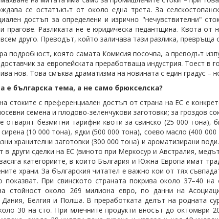
ждава се остатъкът от около една трета. За селскостопанск
иален достъп за определени и изрично "нечувствителни" сто
и прагове. Разликата не е юридическа педантщина. Квота от н
ъвсем друго. Преводът, който заличава тази разлика, превръща 
ра подробност, която самата Комисия посочва, а преводът изп
 доставчик за европейската преработваща индустрия. Тоест в го
бива нов. Това смъква драматизма на новината с един градус – н
а е българска тема, а не само брюкселска?
на стоките с преференциален достъп от страна на ЕС е конкрет
посевни семена и плодово-зеленчукови заготовки; за гроздов со
е отварят безмитни тарифни квоти за свинско (25 000 тона), б
 сирена (10 000 тона), ядки (500 000 тона), соево масло (400 00
зни хранителни заготовки (300 000 тона) и ароматизирани води.
ат в други сделки на ЕС (виното при Меркосур и Австралия, медъ
 засяга категориите, в които България и Южна Европа имат тра
ните храни. За българския читател е важно кои от тях съвпада
о показват. При свинското страната покрива около 37–40 на 
на стойност около 269 милиона евро, по данни на Асоциац
 Дания, Белгия и Полша. В преработката делът на родната су
коло 30 на сто. При млечните продукти вносът до октомври 20