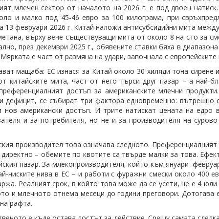
ият млечен сектор от началото на 2026 г. е под двоен натиск.
оло и малко под 45-46 евро за 100 килограма, при свръхпредл
на 13 февруари 2026 г. Китай наложи антисубсидийни мита между
метана, върху вече съществуващи мита от около 8 на сто за сме
лно, през декември 2025 г., обявените ставки бяха в диапазона 
 Мярката е част от размяна на удари, започнала с европейските
ават мащаба: ЕС изнася за Китай около 30 хиляди тона сирене 
от китайските мита, част от него търси друг пазар – а най-б
преференциалният достъп за американските млечни продукти.
и дефицит, се събират три фактора едновременно: вътрешно с
и нов американски достъп. И трите натискат цената на едро 
ателя и за потребителя, но не и за производителя на сурово
ския производител това означава следното. Преференциалният 
 директно – обемите по квотите са твърде малки за това. Ефек
йския пазар. За млекопроизводителя, който към януари–февруари
ай-ниските нива в ЕС – и работи с фуражни смески около 400 е
аржа. Реалният срок, в който това може да се усети, не е 4 юл
ото и млечното отнема месеци до години преговори. Дотогава 
 на рафта.
веното е къде остава лостът за действие. Срещу самата сделка 