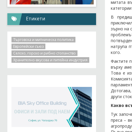
митата въ
категории
В предиш
Етикети
приключил
зърно на 
проблемът
Търговска и митническа политика
потвърден
натрупа п
Европейски съюз
кого.
Селско, горско и рибно стопанство
Хранително-вкусова и питейна индустрия
Фактите п
върху аме
Това е из
Комисият
парламент
Дотогава,
други сток
Какво вс
Тук започ
преса – в
агропроду
Пълно пре