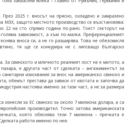
и тона заквасени млека – главно от Румъния, Германия и
 През 2025 г. вносът на прясно, охладено и замразено
и на МЗХ, защото местното производство се възстановява:
зо 22 на сто спрямо година по-рано. Тоест секторът на
-голяма зависимост, а към по-малка. Преференциалният
еснява вноса си, а не го разширява. Това не обезсмисля
евтино, тя ще се конкурира не с липсващо българско
. За свинското и млечното реалният лост не е митото, а
 пазара, е другата част от сделката – ангажиментът за
 санитарни изисквания за внос на американско свинско и
ата, обемът престава да зависи от квотата и започва да
индустрия настоява именно за тази част, а не за размера
са изнесли за ЕС свинско за около 7 милиона долара, а са
европейския производител. Точно затова американската
речката, която обяснява тези 7 милиона – пречката е
Сделката работи именно по нея.