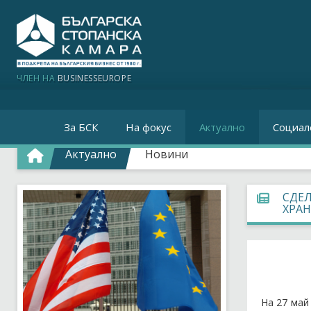
ЧЛЕН НА
BUSINESSEUROPE
За БСК
На фокус
Актуално
Социал
Актуално
Новини
СДЕЛ
ХРАН
На 27 май