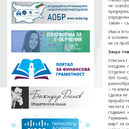
че освобо
преференц
определен
таван – с
Има и вто
е основен
не се про
Защо тов
Списъкът 
плодове, 
Отделно с
000 тона),
разнообра
– те влиз
сделка не
преработе
числата г
годишно 
Германия,
март за о