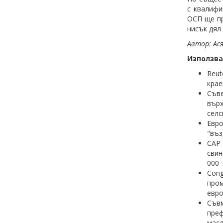
с квалифи
ОСП ще пр
нисък дял
Автор: Ас
Използва
Reut
крае
Съве
вър
селс
Евро
"въз
CAP 
свин
000 
Cong
пром
евро
Съвм
преф
масл