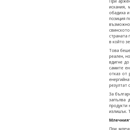
При аржен
искания,
обадиха и
позиция п
възможно 
свинското
страната 
в който з
Това беше
реален, н
вдигне до
самите ен
отказ от 
енергийн
резултат 
За българ
запълва 
продукти 
излишък. 
Млечният
При млечн