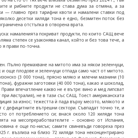
ите и рибните продукти не става дума за отмяна, а за
ки — главно през тарифни квоти и намалени ставки под
яколко десетки хиляди тона е едно, безмитен поток без
ограничена отстъпка в отворена врата.
уска: намаленията покриват продукти, по които САЩ вече
ляма степен се узаконява канал, който и без това тече, а
о я прави по-точна.
ен. Пълно премахване на митото има за някои зеленчуци,
к и още плодове и зеленчуци отпада само част от митото.
изонско (3 000 тона), прясно мляко и млечни мазнини (10
0 тона), фуражни заготовки (40 000 тона), какао и шоколад,
 Прави впечатление какво не е вътре: вино и мед липсват
т при Австралия), не в тази със САЩ. Тоест американската
диция за износ; тежестта ѝ пада върху месото, млякото и
т с дефицитните вътрешни сектори. Съвпадат точно те, и
сто от потреблението си; внася около 120 хиляди тона
ията на месопреработвателите – основно от Испания,
ровина е още по-нисък; самите свиневъди говореха през
25 г. възлиза на близо 72 хиляди тона неконцентрирано