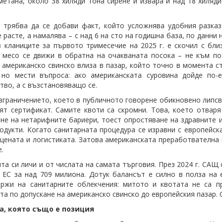
метана, около 38 хиляди тона сирене и извара и над 18 хиляд
 трябва да се добави факт, който усложнява удобния разказ.
е расте, а намалява – с над 6 на сто на годишна база, по данн
 кланиците за първото тримесечие на 2025 г. е скочил с бли
 месо се движи в обратна на очакваната посока – не към по
 американско свинско влиза в пазар, който точно в момента ст
, но мести въпроса: ако американската суровина дойде по-
тво, а с възстановяващо се.
зграничението, което в публичното говорене обикновено липсва
ят сертификат. Самите квоти са скромни. Това, което отваря
не на нетарифните бариери, тоест опростяване на здравните и
одукти. Когато санитарната процедура се изравни с европейск
 цената и логистиката. Затова американската преработвателна 
.
та си личи и от числата на самата търговия. През 2024 г. САЩ 
 ЕС за над 709 милиона. Дотук балансът е силно в полза на 
ържи на санитарните облекчения: митото и квотата не са п
та по допускане на американско свинско до европейския пазар. 
, която също е позиция