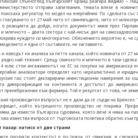
тинския слънчоглед българският бранш реагира видимо – На
 министерството отправи запитвания, темата влезе в новин
 поискаха регулатор по модел на енергийния. По сделката съ
о гласуването от 27 май: нито от свиневъдите, нито от млекопр
е реакцията да дойде, когато документът мине през Парламе
 и млечното – двата сектора с най-нисък дял на самозадоволя
покрива нуждите си многократно. Обяснението вероятно е, че с
емеделието е една от съставките, не заглавието.
 и изводът на анализа за петте канала, който новината от 27 
о рядко най-тежкият. Срещу свинското и млечното в тази сделк
 4 юли; стои ангажиментът на ЕС за покупки на американска ен
ергийни анализатори определят като нереалистично и юриди
руския газ; стоят декларирани инвестиционни намерения за о
ата диверсификация на континента и достъпът до американс
от пренебрежение към фермера. Той е резултат от това, че земе
ския производител въпросът не е дали да се сърди на Брюксел. 
дефицит, който вътрешното производство не покрива. Префе
няма да измести българска суровина, която вече я няма на па
Това измества въпроса от търговската политика обратно към п
 пазар: натиск от две страни
ите продукти контекстът е по-тежък от свинския, и сделка