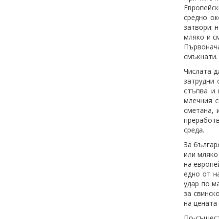
Европейск
средно ок
затвори: 
мляко и с
Първонача
смъкнати.
Числата д
затрудни 
стъпва и 
млечния с
сметана, 
преработв
среда.
За българ
или мляко
на европе
едно от н
удар по м
за свинск
на цената
По-същест