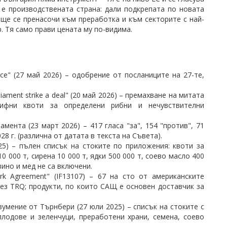
 е производствената страна: дали подкрепата по новата
е се пренасочи към преработка и към секторите с най-
. Тя само прави цената му по-видима.
ource" (27 май 2026) – одобрение от посланиците на 27-те,
iament strike a deal" (20 май 2026) – премахване на митата
рифни квоти за определени рибни и нечувствителни
ента (23 март 2026) – 417 гласа "за", 154 "против", 71
28 г. (различна от датата в текста на Съвета).
 2025) – пълен списък на стоките по приложения: квоти за
0 000 т, сирена 10 000 т, ядки 500 000 т, соево масло 400
вино и мед не са включени.
work Agreement" (IF13107) – 67 на сто от американските
ез TRQ; продукти, по които САЩ е основен доставчик за
умение от Търнбери (27 юли 2025) – списък на стоките с
плодове и зеленчуци, преработени храни, семена, соево