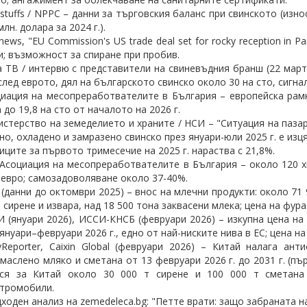
stuffs / NPPC – данни за търговския баланс при свинското (изн
млн. долара за 2024 г.).
news, "EU Commission's US trade deal set for rocky reception in 
и; възможност за спиране при пробив.
 ТВ / интервю с представители на свиневъдния бранш (22 март 
след еврото, дял на българското свинско около 30 на сто, сигна
иация на месопреработвателите в България – европейска рамка
 до 19,8 на сто от началото на 2026 г.
стерство на земеделието и храните / НСИ – "Ситуация на пазар
но, охладено и замразено свинско през януари-юли 2025 г. е изц
иците за първото тримесечие на 2025 г. нараства с 21,8%.
 Асоциация на месопреработвателите в България – около 120 х
 евро; самозадоволяване около 37-40%.
(данни до октомври 2025) – внос на млечни продукти: около 71
 сирене и извара, над 18 500 тона заквасени млека; цена на фур
 (януари 2026), ИССИ-КНСБ (февруари 2026) – изкупна цена на 
януари–февруари 2026 г., едно от най-ниските нива в ЕС; цена н
yReporter, Caixin Global (февруари 2026) – Китай налага ан
маслено мляко и сметана от 13 февруари 2026 г. до 2031 г. (пъ
ася за Китай около 30 000 т сирене и 100 000 т сметана 
тромобили.
ходен анализ на zemedeleca.bg: "Петте врати: защо забраната н