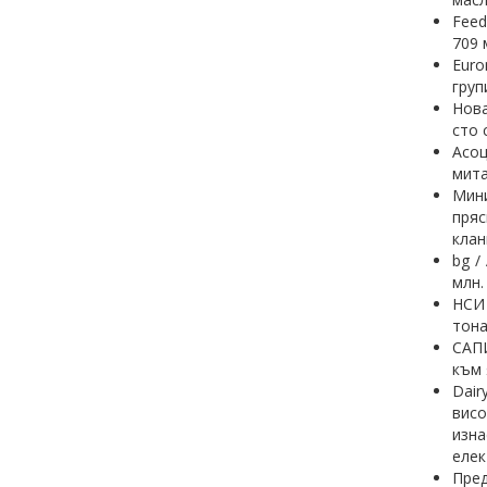
Feed
709 
Euro
груп
Нова
сто 
Асоц
мита
Мини
пряс
клан
bg /
млн.
НСИ 
тона
САПИ
към 
Dair
висо
изн
елек
Пред