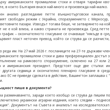
рху американските промишлени стоки и отваря тарифни квот
те, в които България внася най-много и произвежда най-малко.
ен анализ разгледахме петте външнотърговски канала, п
ият свободен режим с Украйна, споразумението с Меркосур,
световните пазари. Изводът тогава беше, че затварянето на ко
 не е кой влиза, а какво страната не произвежда. Сред петт
 график – окончателното гласуване се очакваше "някъде в сред
ървият пласт неточен превод, който си струва да се разчисти
о реда им. На 27 май 2026 г. посланиците на 27-те държави чл
риканските промишлени стоки и дава преференциален достъп з
пълнение на рамковото споразумение, сключено на 27 юли 2
а и американския президент. Предстоят още две стъпки: и
 другата седмица и окончателно пленарно гласуване в сред
 ако ЕС не приведе сделката в действие, Вашингтон заплашва с
и.
ъщност пише в документа?
ва разминаването, заради което изобщо си струва да пишем по
ключително украински аграрни издания, които следим – поднес
кция". Документът на Съвета и анализът на изследователскат
махване на митата има само за промишлените стоки – при това 6