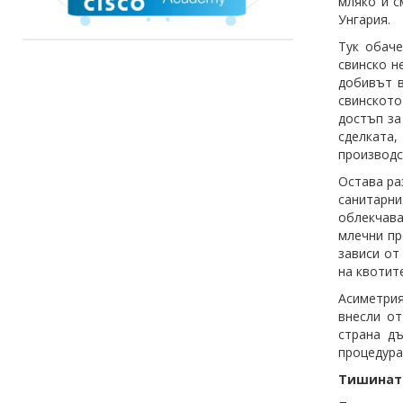
мляко и с
Унгария.
Тук обаче
свинско н
добивът в
свинското
достъп за
сделката
производс
Остава ра
санитарни
облекчава
млечни пр
зависи от
на квотите
Асиметрия
внесли от
страна д
процедура
Тишината