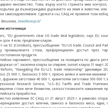
цирано мнозинство. Това, върху което страната има контрол,
одължи да възнаграждава държането на земя и животни, или щ
 на самозадоволяване. Сделката със САЩ не променя този избор
я Василева,
Земеделеца.БГ
ни източници
ers, "EU governments clear US trade deal legislation, says EU s
н срок 4 юли, предпазни клаузи.
т на ЕС (Consilium), прессъобщение "EU-US trade: Council and Parl
ху промишлените стоки, преференциален достъп през та
костопански продукти.
пейски парламент, прессъобщение за позицията по двата реглам
държал се"; засилена клауза за спиране; sunset клауза 31 март 20
Reform, "Navigating the EU-U.S. trade relationship" (декември
ско 25 000 т, бизонско 3 000 т, прясно мляко и млечни мазнини 1
т, фуражни заготовки 40 000 т, хранителни заготовки 300 000 т; 
ressional Research Service, "U.S.-EU Tariffs and Trade Frame
ишлени стоки вече безмитни; селскостопанските намаления пр
пейската преработка.
естно изявление ЕС-САЩ от 21 август 2025 г. и рамково спораз
еренциален достъп: млечни, свинско и бизонско месо, ядки, 
о; ангажимент за облекчаване на санитарните сертификати.