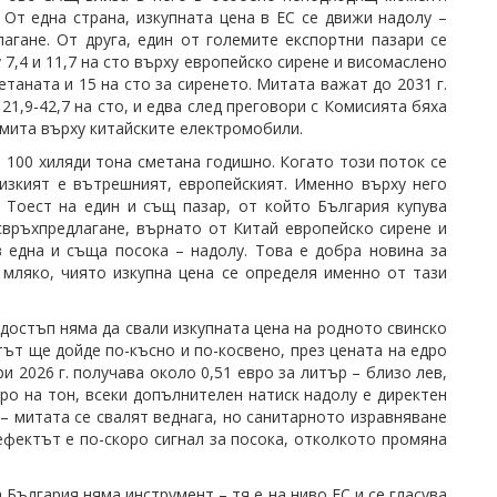
 От една страна, изкупната цена в ЕС се движи надолу –
агане. От друга, един от големите експортни пазари се
 7,4 и 11,7 на сто върху европейско сирене и висомаслено
таната и 15 на сто за сиренето. Митата важат до 2031 г.
21,9-42,7 на сто, и едва след преговори с Комисията бяха
 мита върху китайските електромобили.
и 100 хиляди тона сметана годишно. Когато този поток се
лизкият е вътрешният, европейският. Именно върху него
 Тоест на един и същ пазар, от който България купува
връхпредлагане, върнато от Китай европейско сирене и
в една и съща посока – надолу. Това е добра новина за
 мляко, чиято изкупна цена се определя именно от тази
достъп няма да свали изкупната цена на родното свинско
тът ще дойде по-късно и по-косвено, през цената на едро
 2026 г. получава около 0,51 евро за литър – близо лев,
вро на тон, всеки допълнителен натиск надолу е директен
и – митата се свалят веднага, но санитарното изравняване
ефектът е по-скоро сигнал за посока, отколкото промяна
България няма инструмент – тя е на ниво ЕС и се гласува