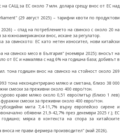
ос на САЩ за ЕС около 7 млн. долара срещу внос от ЕС над
Parliament" (29 август 2025) – тарифни квоти по продуктови
2026) – спад на потреблението на свинско с около 20 на
л за южноамерикански внос, искане за регулатор.
 за свинското: ЕС като нетен износител, нови китайски
а на свинско месо в България" (ноември 2025): вносът на
яло от ЕС и намалява с над 6% на годишна база; добивът в
ил. тона годишен внос на свинско на стойност около 269
 993 тона неконцентрирано мляко и сметана, близо 38 000
ажни смески за преживни около 400 евро/тон.
сурово краве мляко около 0,51 евро/литър (близо 1 лев)
а фуражни смески за преживни около 400 евро/тон.
тисубсидийни мита 7,4-11,7% върху европейско сирене и
рвоначално обявени 21,9-42,7% през декември 2025 г.); ЕС
годишно; мярка в контекста на спора за китайските
а вноса не прави фермера производител" (май 2026).