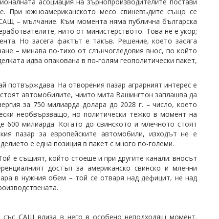
ционалната асоциация на зърнопроизводителите постави
ите. При южноамериканското месо свиневъдите също се
с САЩ – мълчание. Към момента няма публична българска
еработвателите, нито от министерството. Това не е укор;
нта. Но засега фактът е такъв. Решение, което засяга
ване – минава по-тихо от слънчогледовия внос, по който
делката идва опакована в по-голям геополитически пакет,
май потвърждава. На отворения пазар аграрният интерес е
а стоят автомобилите, чиито мита Вашингтон заплашва да
ергия за 750 милиарда долара до 2028 г. – число, което
чески необвързващо, но политически тежко в момент на
ще 600 милиарда. Когато до свинското и млечното стоят
кия пазар за европейските автомобили, изходът не е
делието е една позиция в пакет с много по-големи.
Той е същият, който стоеше и при другите канали: вносът
ренциалният достъп за американско свинско и млечни
зара в нужния обем – той се отваря над дефицит, не над
роизводствената.
та със САЩ влиза в него в особено неподходящ момент.