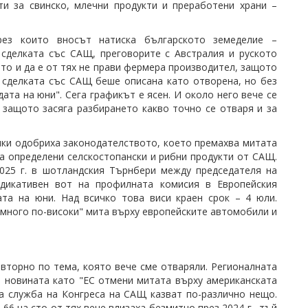
и за свинско, млечни продукти и преработени храни –
рез които вносът натиска българското земеделие –
 сделката със САЩ, преговорите с Австралия и руското
йто и да е от тях не прави фермера производител, защото
е сделката със САЩ беше описана като отворена, но без
ата на юни". Сега графикът е ясен. И около него вече се
, защото засяга разбирането какво точно се отваря и за
енки одобриха законодателството, което премахва митата
а определени селскостопански и рибни продукти от САЩ.
025 г. в шотландския Търнбери между председателя на
ндикативен вот на профилната комисия в Европейския
ата на юни. Над всичко това виси краен срок – 4 юли.
 "много по-високи" мита върху европейските автомобили и
вторно по тема, която вече сме отваряли. Регионалната
е новината като "ЕС отмени митата върху американската
а служба на Конгреса на САЩ казват по-различно нещо.
6 на сто от тях вече влизаха безмитно през 2024 г., тъй