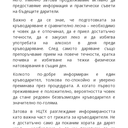
предоставяме информация и практически съвети
на бъдещите дарители.
Важно е да се знае, че подготовката за
кръводаряване е сравнително лесна – необходимо
е човек да е отпочинал, да е приел достатъчно
течности, да е закусил леко и да избягва
употребата на алкохол в деня преди
кръводаряване. След самото даряване също
препоръчваме прием на повече течности, кратка
почивка и избягване на тежки физически
натоварвания в същия ден.
Колкото по-добре информиран е един
кръводарител, толкова по-спокойно и уверено
преминава през процедурата. А когато първото
преживяване е положително, вероятността човек
да стане редовен безвъзмезден кръводарител е
значително по-голяма.
Затова в НЦТХ разглеждаме информираността
като важна част от грижата за кръводарителя. Не
е достатъчно само да поканим хората да дарят