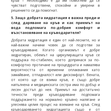
кръв – необходимо е да им помогнем да се
чувстват подготвени, спокойни и уверени в
решението си да помогнат.
5. Защо добрата хидратация е важна преди и
след даряване на кръв и как приемът на
вода подпомага по-добрия комфорт и
възстановяване на кръводарителя?
Добрата хидратация е един от най-лесните, но и
най-важни начини човек да се подготви за
кръводаряване. Когато организмът е добре
хидратиран, обемът на циркулиращата кръв се
поддържа по-стабилен, което допринася за по-
комфортно протичане на процедурата и намалява
вероятността от временни оплаквания като
замайване, отпадналост или дискомфорт. Вената,
от която ще се взима кръв, е също добре
напълнена и медицинската сестра има по-добър и
лесен достъп до нея. Приемът на достатъчно
течности преди кръводаряване подпомага
поддържането на нормално кръвно налягане и
улеснява целия процес на вземане на кръв. След
кръводаряването хидратацията също е от