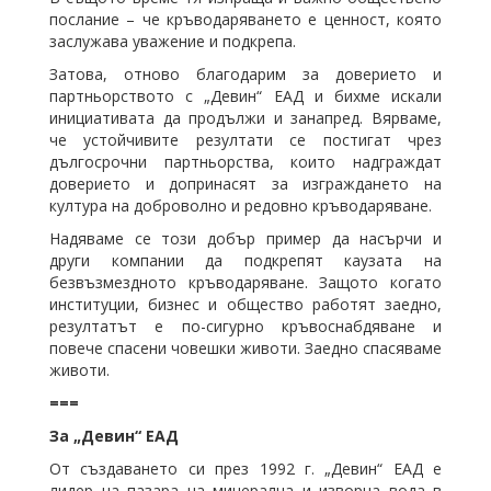
послание – че кръводаряването е ценност, която
заслужава уважение и подкрепа.
Затова, отново благодарим за доверието и
партньорството с „Девин“ ЕАД и бихме искали
инициативата да продължи и занапред. Вярваме,
че устойчивите резултати се постигат чрез
дългосрочни партньорства, които надграждат
доверието и допринасят за изграждането на
култура на доброволно и редовно кръводаряване.
Надяваме се този добър пример да насърчи и
други компании да подкрепят каузата на
безвъзмездното кръводаряване. Защото когато
институции, бизнес и общество работят заедно,
резултатът е по-сигурно кръвоснабдяване и
повече спасени човешки животи. Заедно спасяваме
животи.
===
За „Девин“ ЕАД
От създаването си през 1992 г. „Девин“ ЕАД е
лидер на пазара на минерална и изворна вода в