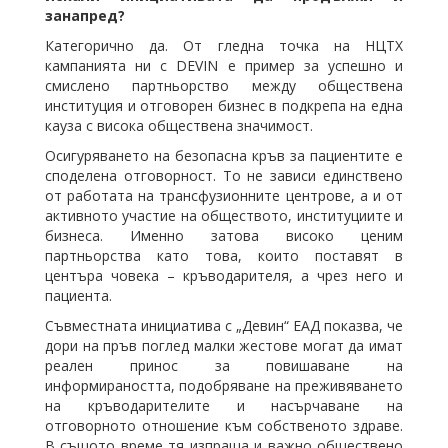
занапред?
Категорично да. От гледна точка на НЦТХ
кампанията ни с DEVIN е пример за успешно и
смислено партньорство между обществена
институция и отговорен бизнес в подкрепа на една
кауза с висока обществена значимост.
Осигуряването на безопасна кръв за пациентите е
споделена отговорност. То не зависи единствено
от работата на трансфузионните центрове, а и от
активното участие на обществото, институциите и
бизнеса. Именно затова високо ценим
партньорства като това, които поставят в
центъра човека – кръводарителя, а чрез него и
пациента.
Съвместната инициатива с „Девин“ ЕАД показва, че
дори на пръв поглед малки жестове могат да имат
реален принос за повишаване на
информираността, подобряване на преживяването
на кръводарителите и насърчаване на
отговорното отношение към собственото здраве.
В същото време тя изпраща и важно обществено