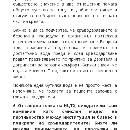
съществено значение в две отношения: помага
общото чувство за тонус и добро състояние и
осигурява по-бързо възстановяване на течната
част на кръвта.
Важно е да се подчертае, че кръводаряването е
безопасна процедура и организмът притежава
естествени механизми за възстановяване. Въпреки
това правилната подготовка и приемът на
достатъчно вода преди и след кръводаряване
правят преживяването по-приятно за дарителя и
допринасят за неговия комфорт. Всички знаем, че
водата е живот. Така, както и кръвта е символ на
живот.
Понякога една бутилка вода е не просто жест, а
напомняне, че грижата за пациента започва с
грижата за дарителя.
6. От гледна точка на НЦТХ, виждате ли тази
кампания като смислен модел на
партньорство между институция и бизнес в
подкрепа на кръводарителите? Бихте ли
искали инициативата да продължи и