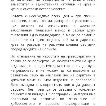
заместител и единственият източник на кръв и
кръвни съставки остава човекът.
Кръвта е необходима всеки ден – при спешни
операции, тежки травми, раждания с усложнения,
при лечение на онкологични и хронични
заболявания, таласемия майор и редица други
състояния. Едно кръводаряване може да помогне
на повече от един пациент, тъй като дарената
кръв се разделя на различни кръвни съставки
според нуждите на болните.
По отношение на недостига на кръводарители е
важно да се подчертае, че осигуряването на кръв
е динамичен процес. Нуждата от кръв съществува
непрекъснато и не можем да си позволим да
разчитаме само на кампании или на дарители в
кризисни моменти. Има недостиг на доброволни
безвъзмездни кръводарители, които да даряват
редовно, без това да се свързва с конкретен
пациент или инцидент с пострадали. България има
потенциал за развитие по отношение на
доброволното и редовно кръводаряване в