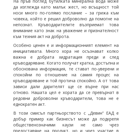
На пръв поглед бутилката минерална вода може
да изглежда като малък жест, но всъщност той
носи много по-голямо послание – за грижа към
човека, който е решил доброволно да помогне на
непознат. Кръводарителите възприемат това
внимание като знак на уважение и признателност
към техния акт на доброта.
Особено ценен е и информационният елемент на
инициативата. Много хора не осъзнават колко
важна е добрата хидратация преди и след
кръводаряване. Когато получат кратка, достъпна и
обоснована информация, те стават по-уверени и
спокойни по отношение на самия процес на
кръводаряване и той протича спокойно. А от това
зависи дали дарителят ще се върне при нас
отново. Нашата цел е хората да се превърнат в
редовни доброволни кръводарители, това не е
еднократен акт.
В този смисъл партньорството с „Девин“ ЕАД е
добър пример как бизнесът може да подкрепя
общественозначими каузи не само чрез
предоставяне на продукт, но и чрез участие в