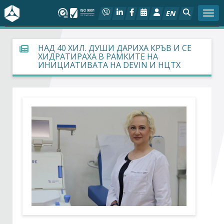
EN
Togg
За БСК
НАД 40 ХИЛ. ДУШИ ДАРИХА КРЪВ И СЕ
ХИДРАТИРАХА В РАМКИТЕ НА
ИНИЦИАТИВАТА НА DEVIN И НЦТХ
На фокус
Актуално
Социален диалог
Дейности
Арбитражен съд
Проекти
Членове