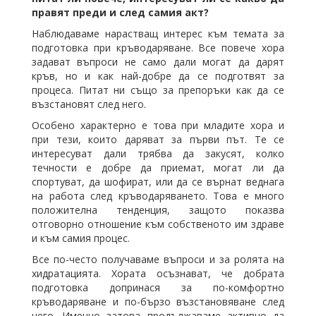
правят преди и след самия акт?
Наблюдаваме нарастващ интерес към темата за
подготовка при кръводаряване. Все повече хора
задават въпроси не само дали могат да дарят
кръв, но и как най-добре да се подготвят за
процеса. Питат ни също за препоръки как да се
възстановят след него.
Особено характерно е това при младите хора и
при тези, които даряват за първи път. Те се
интересуват дали трябва да закусят, колко
течности е добре да приемат, могат ли да
спортуват, да шофират, или да се върнат веднага
на работа след кръводаряването. Това е много
положителна тенденция, защото показва
отговорно отношение към собственото им здраве
и към самия процес.
Все по-често получаваме въпроси и за ролята на
хидратацията. Хората осъзнават, че добрата
подготовка допринася за по-комфортно
кръводаряване и по-бързо възстановяване след
него. Именно затова продължаваме активно да