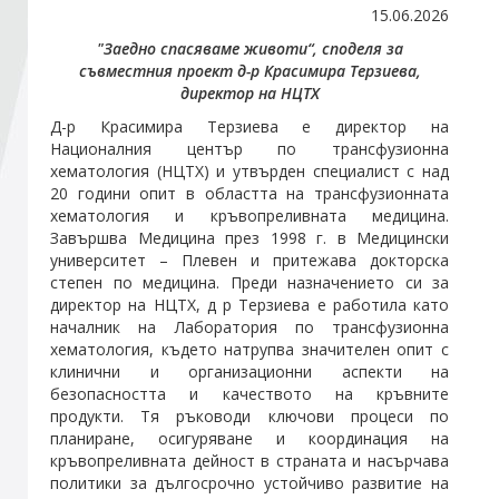
15.06.2026
"Заедно спасяваме животи“, споделя за
Стани член
съвместния проект д-р Красимира Терзиева,
директор на НЦТХ
Абонирайте се!
Д-р Красимира Терзиева е директор на
Националния център по трансфузионна
хематология (НЦТХ) и утвърден специалист с над
20 години опит в областта на трансфузионната
хематология и кръвопреливната медицина.
Завършва Медицина през 1998 г. в Медицински
университет – Плевен и притежава докторска
степен по медицина. Преди назначението си за
директор на НЦТХ, д р Терзиева е работила като
началник на Лаборатория по трансфузионна
хематология, където натрупва значителен опит с
клинични и организационни аспекти на
безопасността и качеството на кръвните
продукти. Тя ръководи ключови процеси по
планиране, осигуряване и координация на
кръвопреливната дейност в страната и насърчава
политики за дългосрочно устойчиво развитие на