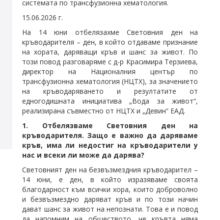
системата по трансфузионна хематология.
15.06.2026 г.
На 14 юни отбелязахме Световния ден на
кръводарителя – ден, в който отдаваме признание
на хората, даряващи кръв и шанс за живот. По
този повод разговаряме с д-р Красимира Терзиева,
директор на Националния център по
трансфузионна хематология (НЦТХ), за значението
на кръводаряването и резултатите от
едногодишната инициатива „Вода за живот“,
реализирана съвместно от НЦТХ и „Девин“ ЕАД.
1. Отбелязваме Световния ден на
кръводарителя. Защо е важно да даряваме
кръв, има ли недостиг на кръводарители у
нас и всеки ли може да дарява?
Световният ден на безвъзмездния кръводарител –
14 юни, е ден, в който изразяваме своята
благодарност към всички хора, които доброволно
и безвъзмездно даряват кръв и по този начин
дават шанс за живот на непознати. Това е и повод
да напомним на обществото, че кръвта няма