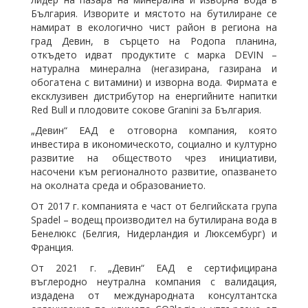
България. Изворите и мястото на бутилиране се
намират в екологично чист район в региона на
град Девин, в сърцето на Родопа планина,
откъдето идват продуктите с марка DEVIN –
натурална минерална (негазирана, газирана и
обогатена с витамини) и изворна вода. Фирмата е
ексклузивен дистрибутор на енергийните напитки
Red Bull и плодовите сокове Granini за България.
„Девин“ ЕАД е отговорна компания, която
инвестира в икономическото, социално и културно
развитие на обществото чрез инициативи,
насочени към регионалното развитие, опазването
на околната среда и образованието.
От 2017 г. компанията е част от белгийската група
Spadel – водещ производител на бутилирана вода в
Бенелюкс (Белгия, Нидерландия и Люксембург) и
Франция.
От 2021 г. „Девин“ ЕАД е сертифицирана
въглеродно неутрална компания с валидация,
издадена от международната консултантска