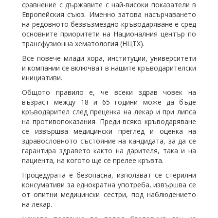
сравнение с държавите с най-високи показатели в
Европейския съюз. Именно затова насърчаването
на редовното безвъзмездно кръводаряване е сред
основните приоритети на Националния център по
трансфузионна хематология (НЦТХ).
Все повече млади хора, институции, университети
и компании се включват в нашите кръводарителски
инициативи.
Общото правило е, че всеки здрав човек на
възраст между 18 и 65 години може да бъде
кръводарител след преценка на лекар и при липса
на противопоказания. Преди всяко кръводаряване
се извършва медицински преглед и оценка на
здравословното състояние на кандидата, за да се
гарантира здравето както на дарителя, така и на
пациента, на когото ще се прелее кръвта.
Процедурата е безопасна, използват се стерилни
консумативи за еднократна употреба, извършва се
от опитни медицински сестри, под наблюдението
на лекар.