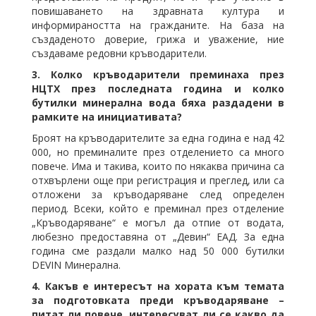
повишаването на здравната култура и
информираността на гражданите. На база на
създаденото доверие, грижа и уважение, ние
създаваме редовни кръводарители.
3. Колко кръводарители преминаха през
НЦТХ през последната година и колко
бутилки минерална вода бяха раздадени в
рамките на инициативата?
Броят на кръводарителите за една година е над 42
000, но преминалите през отделението са много
повече. Има и такива, които по някаква причина са
отхвърлени още при регистрация и преглед, или са
отложени за кръводаряване след определен
период. Всеки, който е преминал през отделение
„Кръводаряване“ е могъл да отпие от водата,
любезно предоставяна от „Девин“ ЕАД. За една
година сме раздали малко над 50 000 бутилки
DEVIN Минерална.
4. Какъв е интересът на хората към темата
за подготовката преди кръводаряване –
питат ли повече, интересуват ли се какво да