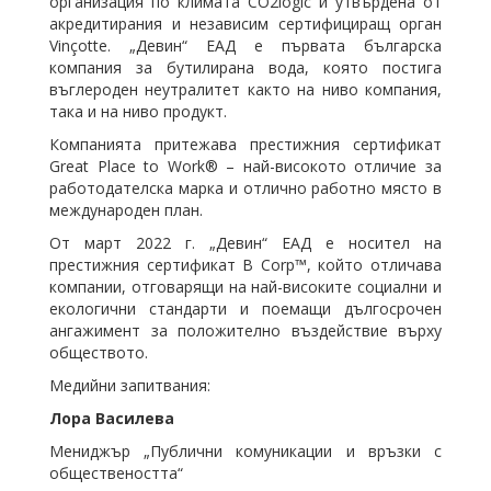
организация по климата CO2logic и утвърдена от
акредитирания и независим сертифициращ орган
Vinçotte. „Девин“ ЕАД е първата българска
компания за бутилирана вода, която постига
въглероден неутралитет както на ниво компания,
така и на ниво продукт.
Компанията притежава престижния сертификат
Great Place to Work® – най-високото отличие за
работодателска марка и отлично работно място в
международен план.
От март 2022 г. „Девин“ ЕАД е носител на
престижния сертификат B Corp™, който отличава
компании, отговарящи на най-високите социални и
екологични стандарти и поемащи дългосрочен
ангажимент за положително въздействие върху
обществото.
Медийни запитвания:
Лора Василева
Мениджър „Публични комуникации и връзки с
обществеността“