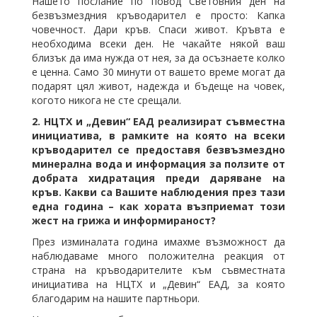
Нашето послание по повод Световния ден на
безвъзмездния кръводарител е просто: Капка
човечност. Дари кръв. Спаси живот. Кръвта е
необходима всеки ден. Не чакайте някой ваш
близък да има нужда от нея, за да осъзнаете колко
е ценна. Само 30 минути от вашето време могат да
подарят цял живот, надежда и бъдеще на човек,
когото никога не сте срещали.
2. НЦТХ и „Девин“ ЕАД реализират съвместна
инициатива, в рамките на която на всеки
кръводарител се предоставя безвъзмездно
минерална вода и информация за ползите от
добрата хидратация преди даряване на
кръв. Какви са Вашите наблюдения през тази
една година – как хората възприемат този
жест на грижа и информираност?
През изминалата година имахме възможност да
наблюдаваме много положителна реакция от
страна на кръводарителите към съвместната
инициатива на НЦТХ и „Девин“ ЕАД, за която
благодарим на нашите партньори.