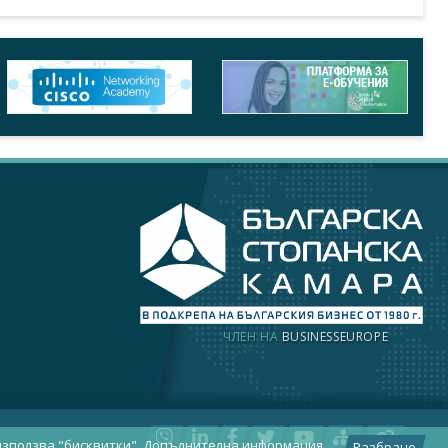
ЧЛЕН НА
BUSINESSEUROPE
използва "бисквитки".
Допълнителна информация
Разбрано