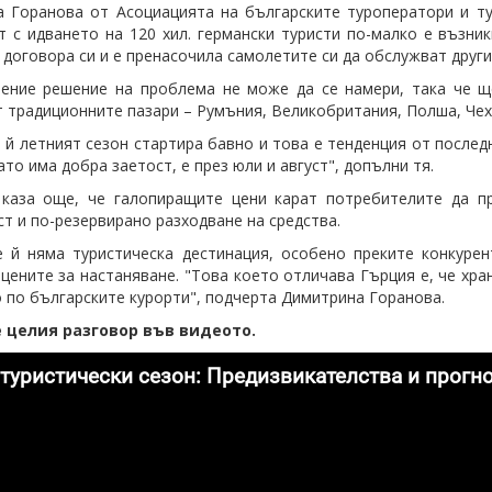
а Горанова от
Асоциацията на българските туроператори и ту
 с идването на 120 хил. германски туристи по-малко е възни
 договора си и е пренасочила самолетите си да обслужват други
ение решение на проблема не може да се намери, така че щ
т традиционните пазари – Румъния, Великобритания, Полша, Чехи
 й летният сезон стартира бавно и това е тенденция от послед
ато има добра заетост, е през юли и август", допълни тя.
каза още, че галопиращите цени карат потребителите да пр
ст и по-резервирано разходване на средства.
 й няма туристическа дестинация, особено преките конкурен
цените за настаняване. "Това което отличава Гърция е, че хра
 по българските курорти", подчерта Димитрина Горанова.
 целия разговор във видеото.