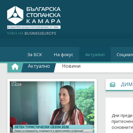
ЧЛЕН НА
BUSINESSEUROPE
За БСК
На фокус
Актуално
Социал
Актуално
Новини
ДИМИ
Дни преди
притеснен
основните