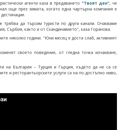
ристически агенти
каза в предаването
"Твоят ден"
, че
кнал още през зимата, когато една чартърна компания е
 дестинации.
е трябва да търсим туристи по други канали. Очакваме
я, Сърбия, както и от Скандинавието", каза Горанова.
ните няколко години. "Юни месец е доста слаб, активният
оменят своето поведение, от гледна точка изчакване,
ти на България – Турция и Гърция, където да не са се
ните и ресторантьорските услуги са на по-достъпно ниво,