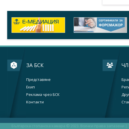
ЗА БСК
ЧЛ
Представяне
Бра
Екип
Рег
Реклама чрез БСК
Дру
Контакти
Ста
Българска стопанска камара © 2023. Всички права запазени |