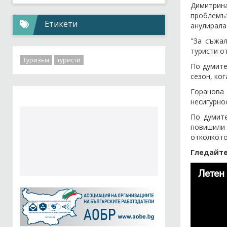
Димитрин
проблемът
Етикети
анулирала
"За съжал
туристи о
Туризъм
туристи
По думите
сезон, ког
Горанова 
несигурно
По думите
повишили 
отколкото
Гледайте