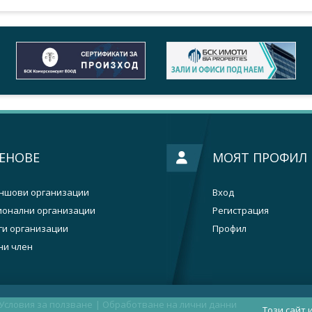
ЕНОВЕ
МОЯТ ПРОФИЛ
ншови организации
Вход
ионални организации
Регистрация
ги организации
Профил
ни член
Условия за ползване
|
Oбработване на лични данни
Този сайт 