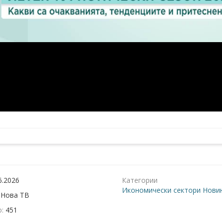
6.2026
Категории
Икономически сектори
Новин
:
Нова ТВ
о:
451