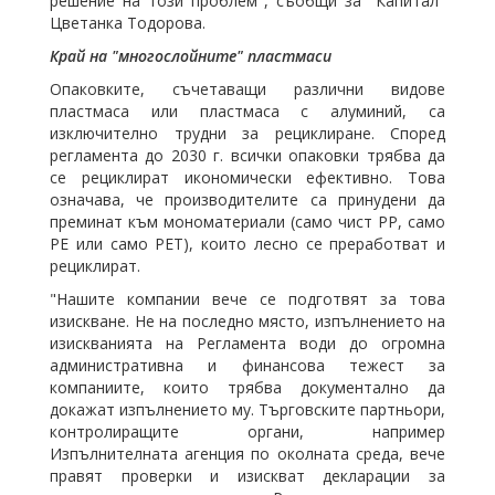
решение на този проблем", съобщи за "Капитал"
Цветанка Тодорова
.
Край на "многослойните" пластмаси
Опаковките, съчетаващи различни видове
пластмаса или пластмаса с алуминий, са
изключително трудни за рециклиране. Според
регламента до 2030 г. всички опаковки трябва да
се рециклират икономически ефективно. Това
означава, че производителите са принудени да
преминат към мономатериали (само чист PP, само
PE или само PET), които лесно се преработват и
рециклират.
"Нашите компании вече се подготвят за това
изискване. Не на последно място, изпълнението на
изискванията на Регламента води до огромна
административна и финансова тежест за
компаниите, които трябва документално да
докажат изпълнението му. Търговските партньори,
контролиращите органи, например
Изпълнителната агенция по околната среда, вече
правят проверки и изискват декларации за