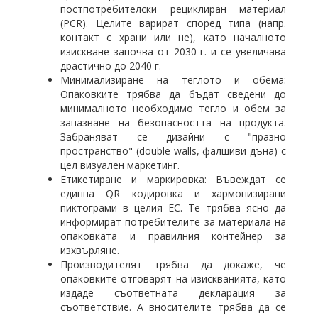
постпотребителски рециклиран материал
(PCR). Целите варират според типа (напр.
контакт с храни или не), като началното
изискване започва от 2030 г. и се увеличава
драстично до 2040 г.
Минимализиране на теглото и обема:
Опаковките трябва да бъдат сведени до
минималното необходимо тегло и обем за
запазване на безопасността на продукта.
Забраняват се дизайни с "празно
пространство" (double walls, фалшиви дъна) с
цел визуален маркетинг.
Етикетиране и маркировка: Въвеждат се
единна QR кодировка и хармонизирани
пиктограми в целия ЕС. Те трябва ясно да
информират потребителите за материала на
опаковката и правилния контейнер за
изхвърляне.
Производителят трябва да докаже, че
опаковките отговарят на изискванията, като
издаде съответната декларация за
съответствие. А вносителите трябва да се