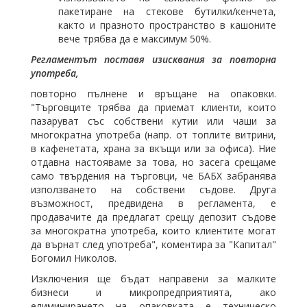
пакетиране на стекове бутилки/кенчета,
както и празното пространство в кашоните
вече трябва да е максимум 50%.
Регламентът поставя изисквания за повторна
употреба,
повторно пълнене и връщане на опаковки.
"Търговците трябва да приемат клиенти, които
пазаруват със собствени кутии или чаши за
многократна употреба (напр. от топлите витрини,
в кафенетата, храна за вкъщи или за офиса). Ние
отдавна настояваме за това, но засега срещаме
само твърдения на търговци, че БАБХ забранява
използването на собствени съдове. Друга
възможност, предвидена в регламента, е
продавачите да предлагат срещу депозит съдове
за многократна употреба, които клиентите могат
да върнат след употреба", коментира за "Капитал"
Богомил Николов.
Изключения ще бъдат направени за малките
бизнеси и микропредприятията, ако
елиминирането на опаковката е техническо