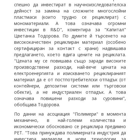
спешно да инвестират в научноизследователска
дейност за замяна на сложните многослойни
пластмаси (които трудно се рециклират) с
мономатериали. А това означава огромни
инвестиции в R&D", коментира за "Капитал"
Цветанка Тодорова
. По думите й търсенето на
висококачествен рециклиран материал (особено
сертифициран за контакт с храни) надвишава
предлагането, което вдига цените на рециклата.
"Цената му се повишава също заради високите
производствени разходи, най-вече цената на
електроенергията и изискването рециклираният
материал да е от постпотребителски отпадък (от
контейнери, депозитни системи или търговски
обекти), а не индустриален отпадък. А това
означава повишени разходи за суровини",
обобщава Тодорова.
По данни на асоциация "
Полимер
и" в момента
механично, в най-големи количества и
икономически обосновано се рециклира предимно
PET. "Това принуждава
полимер
ната индустрия да
инвестира милиарди в нови технологии за