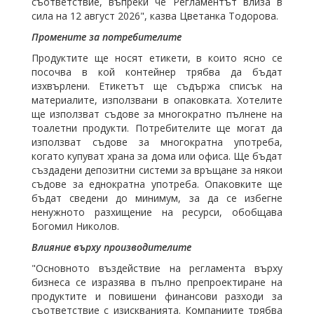
съответствие, въпреки че Регламентът влиза в
сила на 12 август 2026", казва
Цветанка Тодорова
.
Промените за потребителите
Продуктите ще носят етикети, в които ясно се
посочва в кой контейнер трябва да бъдат
изхвърлени. Етикетът ще съдържа списък на
материалите, използвани в опаковката. Хотелите
ще използват съдове за многократно пълнене на
тоалетни продукти. Потребителите ще могат да
използват съдове за многократна употреба,
когато купуват храна за дома или офиса. Ще бъдат
създадени депозитни системи за връщане за някои
съдове за еднократна употреба. Опаковките ще
бъдат сведени до минимум, за да се избегне
ненужното разхищение на ресурси, обобщава
Богомил Николов.
Влияние върху производителите
"Основното въздействие на регламента върху
бизнеса се изразява в пълно препроектиране на
продуктите и повишени финансови разходи за
съответствие с изискванията. Компаниите трябва