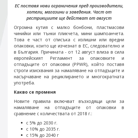
ЕС поставя нови ограничения пред производители,
хотели, магазини и заведения. Част от
Стани член
рестрикциите ще действат от август
Огромна кутия с малко бонбони, пластмасови
Абонирайте се!
чинийки или тънки пликчета, мини шампоанчета.
Това е част от списъка с излишни или вредни
опаковки, които ще изчезнат в ЕС, следователно и
в България. Причината - от 12 август влиза в сила
европейският Регламент за опаковките и
отпадъците от опаковки (PPWR), който поставя
строги изисквания за намаляване на отпадъците и
насърчаване на рециклирането и многократната
употреба.
Какво се променя
Новите правила включват възходящи цели за
намаляване на отпадъците от опаковки в
сравнение с количествата от 2018 г.:
с 5% до 2030 г.
с 10% до 2035 г.
с 15% до 2040 г