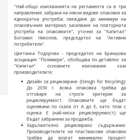
"Най-общо изискванията на регламента са в три
направления: забрана на някои видове опаковки за
еднократна употреба; свеждане до минимум на
опаковъчния материал; засилване на повторната
употреба на опаковките", уточни за "Капитал"
Богомил Николов, председател на "Активни
потребители".
Цветанка Тодорова
- председател на Браншова
асоциация "
Полимер
и", обобщава по-детайлно за
"Капитал" основните изисквания към
производителите:
Дизайн за рециклиране (Design for Recycling):
До 2030 г. всяка опаковка трябва да
отговаря на строги критерии за
рециклируемост. Опаковките ще бъдат
оценявани по скала от А до Е, като тези с
оценка Е (най-ниска рециклируемост) ще
бъдат забранени за продажба.
Задължително рециклирано съдържание:
Производителите на пластмасови опаковки
трябва да влагат минимален процент