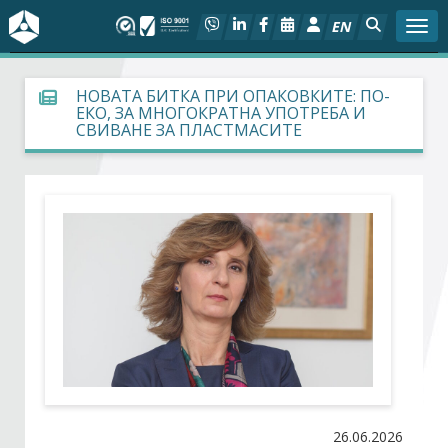
EN
Togg
За БСК
НОВАТА БИТКА ПРИ ОПАКОВКИТЕ: ПО-
ЕКО, ЗА МНОГОКРАТНА УПОТРЕБА И
СВИВАНЕ ЗА ПЛАСТМАСИТЕ
На фокус
Актуално
Социален диалог
Дейности
Арбитражен съд
Проекти
26.06.2026
Членове