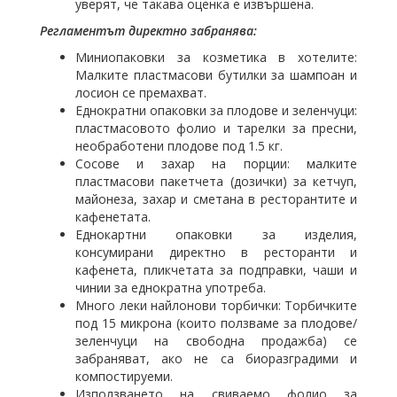
уверят, че такава оценка е извършена.
Регламентът директно забранява:
Миниопаковки за козметика в хотелите:
Малките пластмасови бутилки за шампоан и
лосион се премахват.
Еднократни опаковки за плодове и зеленчуци:
пластмасовото фолио и тарелки за пресни,
необработени плодове под 1.5 кг.
Сосове и захар на порции: малките
пластмасови пакетчета (дозички) за кетчуп,
майонеза, захар и сметана в ресторантите и
кафенетата.
Еднокартни опаковки за изделия,
консумирани директно в ресторанти и
кафенета, пликчетата за подправки, чаши и
чинии за еднократна употреба.
Много леки найлонови торбички: Торбичките
под 15 микрона (които ползваме за плодове/
зеленчуци на свободна продажба) се
забраняват, ако не са биоразградими и
компостируеми.
Използването на свиваемо фолио за