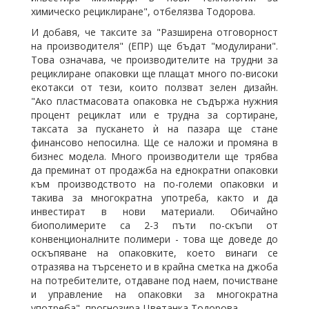
химическо рециклиране", отбелязва Тодорова.
И добавя, че таксите за "Разширена отговорност
на производителя" (ЕПР) ще бъдат "модулирани".
Това означава, че производителите на трудни за
рециклиране опаковки ще плащат много по-високи
екотакси от тези, които ползват зелен дизайн.
"Ако пластмасовата опаковка не съдържа нужния
процент рециклат или е трудна за сортиране,
таксата за пускането ѝ на пазара ще стане
финансово непосилна. Ще се наложи и промяна в
бизнес модела. Много производители ще трябва
да преминат от продажба на еднократни опаковки
към производството на по-големи опаковки и
такива за многократна употреба, както и да
инвестират в нови материали. Обичайно
био
полимер
ите са 2-3 пъти по-скъпи от
конвенционалните
полимер
и - това ще доведе до
оскъпяване на опаковките, което винаги се
отразява на търсенето и в крайна сметка на джоба
на потребителите, отдаване под наем, почистване
и управление на опаковки за многократна
употреба", прогнозира
Цветанка Тодорова.