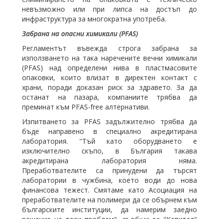
невъзможно или при липса на достъп до
инфраструктура за многократна употреба.
Забрана на опасни химикали (PFAS)
Регламентът въвежда строга забрана за
използването на така наречените вечни химикали
(PFAS) над определени нива в пластмасовите
опаковки, които влизат в директен контакт с
храни, поради доказан риск за здравето. За да
останат на пазара, компаниите трябва да
преминат към PFAS-free алтернативи.
Изпитването за PFAS задължително трябва да
бъде направено в специално акредитирана
лаборатория. "Тъй като оборудването е
изключително скъпо, в България такава
акредитирана лаборатория няма.
Преработвателите са принудени да търсят
лаборатории в чужбина, което води до нова
финансова тежест. Смятаме като Асоциация на
преработвателите на
полимер
и да се обърнем към
българските институции, да намерим заедно