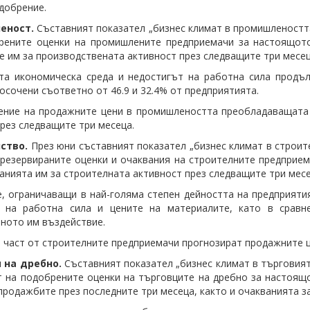
добрение.
еност.
Съставният показател „бизнес климат в промишлеността“
ерените оценки на промишлените предприемачи за настоящот
е им за производствената активност през следващите три месец
та икономическа среда и недостигът на работна сила продъ
посочени съответно от 46.9 и 32.4% от предприятията.
ние на продажните цени в промишлеността преобладаващата 
рез следващите три месеца.
ство.
През юни съставният показател „бизнес климат в строител
резервираните оценки и очаквания на строителните предприем
ванията им за строителната активност през следващите три месе
, ограничаващи в най-голяма степен дейността на предприятия
а на работна сила и цените на материалите, като в сравн
ното им въздействие.
 част от строителните предприемачи прогнозират продажните ц
 на дребно.
Съставният показател „бизнес климат в търговията 
т на подобрените оценки на търговците на дребно за настоящ
продажбите през последните три месеца, както и очакванията з