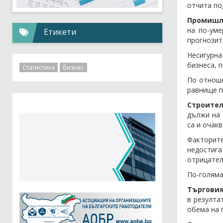
отчита по
Промишл
на по-ум
Етикети
прогнозит
Несигурна
бизнеса, 
Статистика
бизнес
По отноше
равнище п
Строител
дължи на 
са и очак
Факторите
недостиг
отрицател
По-голяма
Търговия
в резулта
обема на 