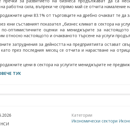
е пречки за развитието на бизнеса продължават да са неси
 на работна сила, въпреки че спрямо май се отчита намаление н
родажните цени 83.1% от търговците на дребно очакват те да з
През юни съставният показател „бизнес климат в сектора на услуги
 по-оптимистичните оценки на мениджърите за настоящото 
им относно настоящото и очакваното търсене на услуги продъл
зните затруднения за дейността на предприятията остават свъ
 като през последния месец се отчита и нарастване на отриц
родажните цени в сектора на услугите мениджърите не предвиж
ВЕЧЕ ТУК
6.2026
Категории
Икономически сектори
Икон
:
НСИ