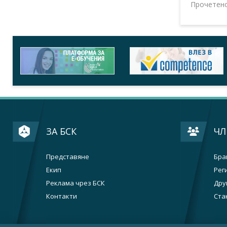
Прочетен
ЗА БСК
ЧЛ
Представяне
Бра
Екип
Рег
Реклама чрез БСК
Дру
Контакти
Ста