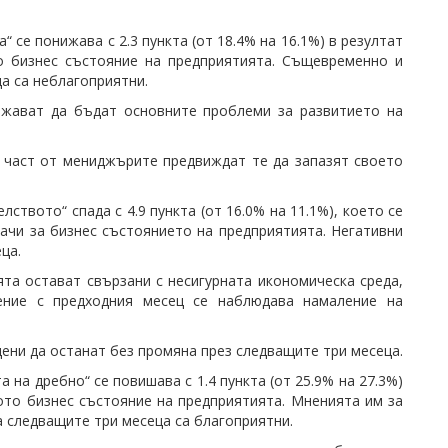
 се понижава с 2.3 пункта (от 18.4% на 16.1%) в резултат
о бизнес състояние на предприятията. Същевременно и
а са неблагоприятни.
лжават да бъдат основните проблеми за развитието на
част от мениджърите предвиждат те да запазят своето
ството“ спада с 4.9 пункта (от 16.0% на 11.1%), което се
ачи за бизнес състоянието на предприятията. Негативни
ца.
та остават свързани с несигурната икономическа среда,
ение с предходния месец се наблюдава намаление на
ени да останат без промяна през следващите три месеца.
на дребно“ се повишава с 1.4 пункта (от 25.9% на 27.3%)
ото бизнес състояние на предприятията. Мненията им за
а следващите три месеца са благоприятни.