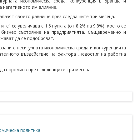
гурната икономическа среда, конкуренция в бранша и
а негативното им влияние.
апазят своето равнище през следващите три месеца.
те“ се увеличава с 1.6 пункта (от 8.2% на 9.8%), което се
бизнес състояние на предприятията. Същевременно и
жават да се подобряват.
рзани с несигурната икономическа среда и конкуренцията
ателното въздействие на фактора „недостиг на работна
дат промяна през следващите три месеца.
омическа политика