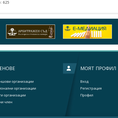
о:
625
ЕНОВЕ
МОЯТ ПРОФИЛ
ншови организации
Вход
ионални организации
Регистрация
ги организации
Профил
ни член