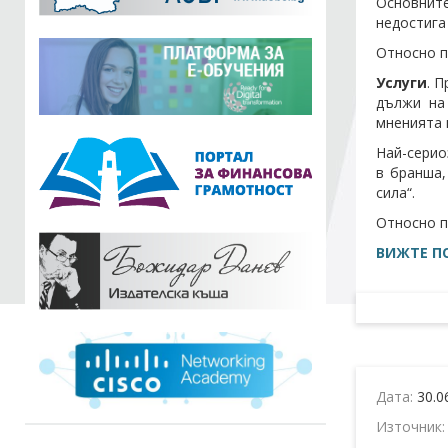
Основнит
недостига
Относно п
Услуги
. 
дължи на
мненията 
Най-серио
в бранша,
сила“.
Относно п
ВИЖТЕ ПО
Дата:
30.0
Източник