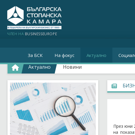
ЧЛЕН НА
BUSINESSEUROPE
За БСК
На фокус
Актуално
Социал
Актуално
Новини
БИЗН
През юни 
на показа