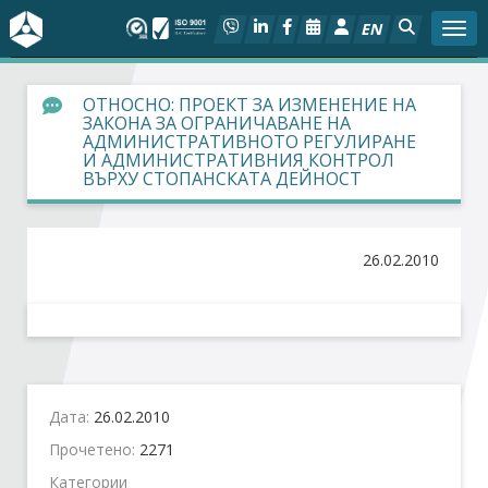
EN
Togg
За БСК
ОТНОСНО: ПРОЕКТ ЗА ИЗМЕНЕНИЕ НА
ЗАКОНА ЗА ОГРАНИЧАВАНЕ НА
АДМИНИСТРАТИВНОТО РЕГУЛИРАНЕ
На фокус
И АДМИНИСТРАТИВНИЯ КОНТРОЛ
ВЪРХУ СТОПАНСКАТА ДЕЙНОСТ
Актуално
26.02.2010
Социален диалог
Дейности
Арбитражен съд
Дата:
26.02.2010
Проекти
Прочетено:
2271
Категории
Членове