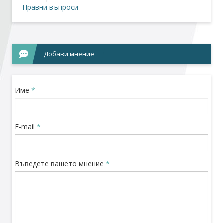
Правни въпроси
Стани член
Абонирайте се!
Добави мнение
Име
*
E-mail
*
Въведете вашето мнение
*