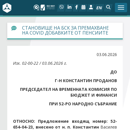
EN
Togg
За БСК
СТАНОВИЩЕ НА БСК ЗА ПРЕМАХВАНЕ
НА COVID ДОБАВКИТЕ ОТ ПЕНСИИТЕ
На фокус
03.06.2026
Актуално
Изх. 02-00-22 / 03.06.2026 г.
Социален диалог
ДО
Г-Н КОНСТАНТИН ПРОДАНОВ
Дейности
ПРЕДСЕДАТЕЛ НА ВРЕМЕННАТА КОМИСИЯ ПО
БЮДЖЕТ И ФИНАНСИ
Арбитражен съд
ПРИ 52-РО НАРОДНО СЪБРАНИЕ
Проекти
ОТНОСНО: Предложение входящ номер: 52-
654-04-23, внесено от н. п. Константин
Василев
Членове