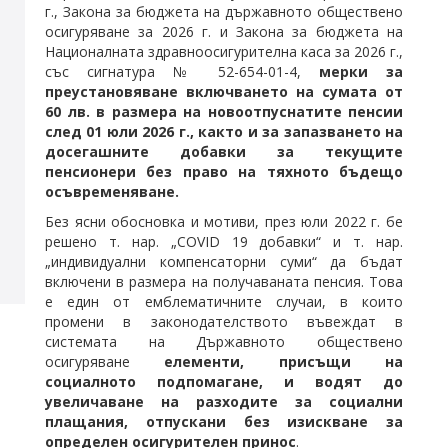
г., Закона за бюджета на държавното обществено
осигуряване за 2026 г. и Закона за бюджета на
Националната здравноосигурителна каса за 2026 г.,
със сигнатура № 52-654-01-4,
мерки за
преустановяване включването на сумата от
60 лв. в размера на новоотпуснатите пенсии
след 01 юли 2026 г., както и за запазването на
досегашните добавки за текущите
пенсионери без право на тяхното бъдещо
осъвременяване.
Без ясни обосновка и мотиви, през юли 2022 г. бе
решено т. нар. „COVID 19 добавки“ и т. нар.
„индивидуални компенсаторни суми“ да бъдат
включени в размера на получаваната пенсия. Това
е един от емблематичните случаи, в които
промени в законодателството въвеждат в
системата на Държавното обществено
осигуряване
елементи, присъщи на
социалното подпомагане, и водят до
увеличаване на разходите за социални
плащания, отпускани без изискване за
определен осигурителен принос
.