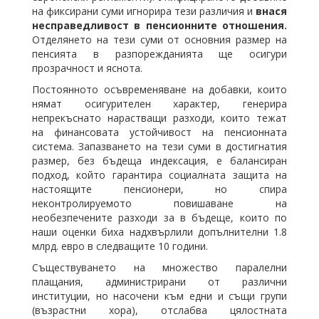
на фиксирани суми игнорира тези различия и
внася
несправедливост в пенсионните отношения.
Отделянето на тези суми от основния размер на
пенсията в разпорежданията ще осигури
прозрачност и яснота.
Постоянното осъвременяване на добавки, които
нямат осигурителен характер, генерира
непрекъснато нарастващи разходи, които тежат
на финансовата устойчивост на пенсионната
система. Запазването на тези суми в достигнатия
размер, без бъдеща индексация, е балансиран
подход, който гарантира социалната защита на
настоящите пенсионери, но спира
неконтролируемото повишаване на
необезпечените разходи за в бъдеще, които по
наши оценки биха надхвърлили допълнителни 1.8
млрд. евро в следващите 10 години.
Съществуването на множество паралелни
плащания, администрирани от различни
институции, но насочени към едни и същи групи
(възрастни хора), отслабва цялостната