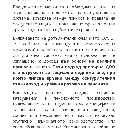
Предложените мерки са необходима стъпка за
възстановяване на логиката на осигурителната
система, връзката между приноса и правата на
осигурените лица и за повишаване ефективността
при разходването на публичните средства.
Включването на допълнителни суми (като COVID-
19 добавки и индивидуални компенсаторни
механизми) в размера на пенсията е нетипично за
осигурителна система, чиято основна цел е
изплащане на доходи
въз основа на реалния
принос
на лицето.
Този подход превърна ДОО
в инструмент за социално подпомагане, при
който липсва връзка между осигурителния
стаж/доход и крайния размер на пенсията.
Настоящата практика създава сериозни
затруднения в пенсионното производство.
Включването на тези суми не отчита спецификата
на пенсиите – дали са лични, или наследствени,
срочни или безсрочни, нито как са изчислени
(съгласно националното законодателство или
европейски регламенти). Унифицираното добавяне