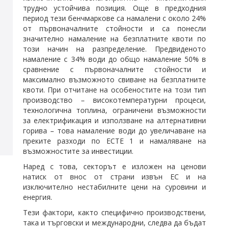
трудно устойчива позиция. Още в предходния
период тези бенчмаркове са намалени с около 24%
от първоначалните стойности и са понесли
значително намаление на безплатните квоти по
този начин на разпределение. Предвиденото
намаление с 34% води до общо намаление 50% в
сравнение с първоначалните стойности и
максимално възможното свиване на безплатните
квоти. При отчитане на особеностите на този тип
производство – високотемпературни процеси,
технологична топлина, ограничени възможности
за електрификация и използване на алтернативни
горива – това намаление води до увеличаване на
преките разходи по ЕСТЕ 1 и намаляване на
възможностите за инвестиции.
Наред с това, секторът е изложен на ценови
натиск от внос от страни извън ЕС и на
изключително нестабилните цени на суровини и
енергия.
Тези фактори, както специфично производствени,
така и търговски и международни, следва да бъдат