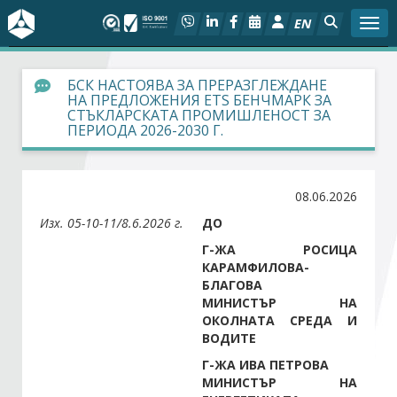
EN
Togg
За БСК
БСК НАСТОЯВА ЗА ПРЕРАЗГЛЕЖДАНЕ
НА ПРЕДЛОЖЕНИЯ ETS БЕНЧМАРК ЗА
СТЪКЛАРСКАТА ПРОМИШЛЕНОСТ ЗА
На фокус
ПЕРИОДА 2026-2030 Г.
Актуално
08.06.2026
Социален диалог
Изх. 05-10-11/8.6.2026 г.
ДО
Г-ЖА РОСИЦА
Дейности
КАРАМФИЛОВА-
БЛАГОВА
МИНИСТЪР НА
Арбитражен съд
ОКОЛНАТА СРЕДА И
ВОДИТЕ
Проекти
Г-ЖА ИВА ПЕТРОВА
МИНИСТЪР НА
Членове