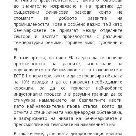
до значително изкривяване и на практика до
съществени финансови разходи, които не
спомагат за доброто развитие на
промишлеността. Това е особено важно, тъй като
бенчмарковете се прилагат между отделните
сектори и засягат производства с различни
температурни режими, горивен микс, суровини и
др.
В тази връзка, на ниво ЕК следва да се повиши
прозрачността на данните, използвани за
определянето на бенчмарковете за включените в
ЕСТЕ 1 оператори, както и да се прецизира обхвата
на 10% извадка и да се направят необходимите
корекции, за да се прилагат най-добрите
индустриални процеси и в разумни граници да се
стимулира намалението на безплатните квоти.
Като най-наложителна първа стъпка, която да
отчита и специфичната международна обстановка,
е задържането на нивата на бенчмарковете и
преосмисляне на темповете на намалението им.
В заключение, успешната декарбонизация изисква