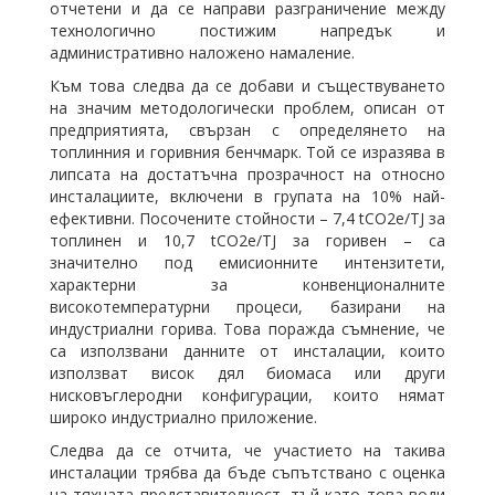
отчетени и да се направи разграничение между
технологично постижим напредък и
административно наложено намаление.
Към това следва да се добави и съществуването
на значим методологически проблем, описан от
предприятията, свързан с определянето на
топлинния и горивния бенчмарк. Той се изразява в
липсата на достатъчна прозрачност на относно
инсталациите, включени в групата на 10% най-
ефективни. Посочените стойности – 7,4 tCO2e/TJ за
топлинен и 10,7 tCO2e/TJ за горивен – са
значително под емисионните интензитети,
характерни за конвенционалните
високотемпературни процеси, базирани на
индустриални горива. Това поражда съмнение, че
са използвани данните от инсталации, които
използват висок дял биомаса или други
нисковъглеродни конфигурации, които нямат
широко индустриално приложение.
Следва да се отчита, че участието на такива
инсталации трябва да бъде съпътствано с оценка
на тяхната представителност, тъй като това води