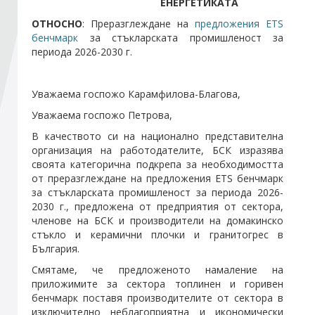
ЕНЕРГЕТИКАТА
ОТНОСНО
: Преразглеждане на
предложения ETS
Стани член
бенчмарк
за стъкларската промишленост за
периода 2026-2030 г.
Абонирайте се!
Уважаема госпожо Карамфилова-Благова,
Уважаема госпожо Петрова,
В качеството си на национално представителна
организация на работодателите, БСК изразява
своята категорична подкрепа за необходимостта
от преразглеждане на предложения ETS бенчмарк
за стъкларската промишленост за периода 2026-
2030 г., предложена от предприятия от сектора,
членове на БСК и производители на домакинско
стъкло и керамични плочки и гранитогрес в
България.
Смятаме, че предложеното намаление на
приложимите за сектора топлинен и горивен
бенчмарк поставя производителите от сектора в
изключително неблагоприятна и икономически