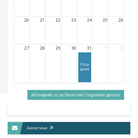
20
21
22
23
24
25
26
27
28
29
30
31
1
2
Социален
диалог
Абонирай се за бюлетин Социален диалог
Бюлетини