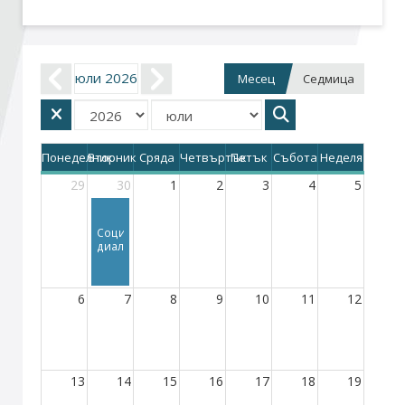
Стани член
юли 2026
Месец
Седмица
Абонирайте се!
Понеделник
Вторник
Сряда
Четвъртък
Петък
Събота
Неделя
29
30
1
2
3
4
5
Социален
диалог
6
7
8
9
10
11
12
13
14
15
16
17
18
19