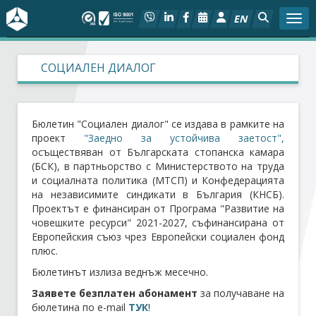
EN
Togg
За БСК
СОЦИАЛЕН ДИАЛОГ
На фокус
Бюлетин "Социален диалог" се издава в рамките на
Актуално
проект
"Заедно за устойчива заетост",
осъществяван от Българската стопанска камара
(БСК), в партньорство с Министерството на труда
Социален диалог
и социалната политика (МТСП) и Конфедерацията
на независимите синдикати в България (КНСБ).
Дейности
Проектът е финансиран от Програма "Развитие на
човешките ресурси" 2021-2027, съфинансирана от
Европейския съюз чрез Европейски социален фонд
Арбитражен съд
плюс.
Бюлетинът излиза веднъж месечно.
Проекти
Заявете безплатен абонамент
за получаване на
бюлетина по e-mail
ТУК
!
Членове