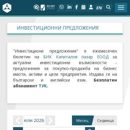
EN
Togg
За БСК
ИНВЕСТИЦИОННИ ПРЕДЛОЖЕНИЯ
На фокус
"Инвестициони предложения" е ежемесечен
Актуално
бюлетин на
БИК Капиталов пазар ЕООД
за
актуални инвестиционни възможности -
предложения за покупко-продажба на бизнес
Социален диалог
имоти, активи и цели предприятия. Издава се на
български и английски език.
Безплатен
Дейности
абонамент
ТУК
.
Арбитражен съд
Проекти
юли 2026
Месец
Седмица
Членове