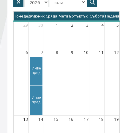
Стани член
Понеделник
Вторник
Сряда
Четвъртък
Петък
Събота
Неделя
29
30
1
2
3
4
5
Абонирайте се!
6
7
8
9
10
11
12
Инвестиционни
предложения
Инвестиционни
предложения
13
14
15
16
17
18
19