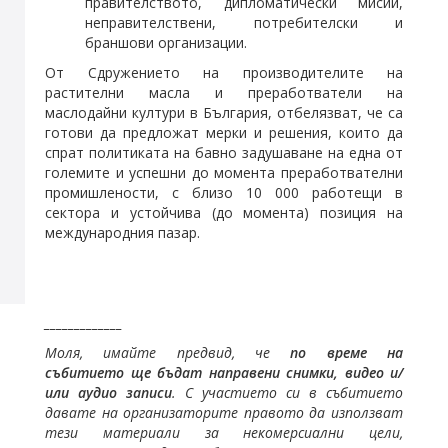
правителството, дипломатически мисии,
неправителствени, потребителски и
браншови организации.
От Сдружението на производителите на
растителни масла и преработватели на
маслодайни култури в България, отбелязват, че са
готови да предложат мерки и решения, които да
спрат политиката на бавно задушаване на една от
големите и успешни до момента преработвателни
промишлености, с близо 10 000 работещи в
сектора и устойчива (до момента) позиция на
международния пазар.
_____________
Моля, имайте предвид, че
по време на
събитието ще бъдат направени снимки, видео и/
или аудио записи
. С участието си в събитието
давате на организаторите правото да използват
тези материали за некомерсиални цели,