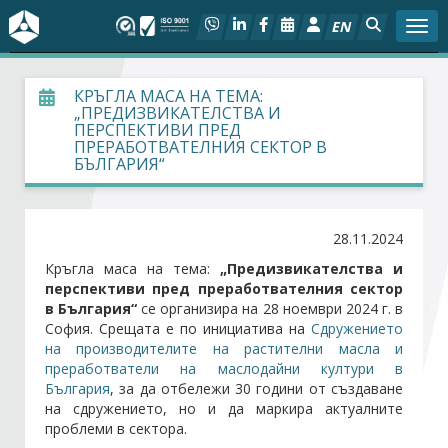
EN
Togg
За БСК
КРЪГЛА МАСА НА ТЕМА:
„ПРЕДИЗВИКАТЕЛСТВА И
ПЕРСПЕКТИВИ ПРЕД
На фокус
ПРЕРАБОТВАТЕЛНИЯ СЕКТОР В
БЪЛГАРИЯ“
Актуално
28.11.2024
Социален диалог
Кръгла маса на тема:
„Предизвикателства и
перспективи пред преработвателния сектор
Дейности
в България“
се организира на 28 ноември 2024 г. в
София. Срещата е по инициатива на
Сдружението
Арбитражен съд
на производителите на растителни масла и
преработватели на маслодайни култури в
България
, за да отбележи 30 години от създаване
Проекти
на сдружението, но и да маркира актуалните
проблеми в сектора.
Членове