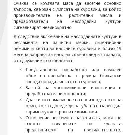
Очаква се кръглата маса да засегне основно
въпроса, свързан с липсата на суровини, за който
производителите на растителни масла и
Стани член
преработватели на маслодайни култури
сигнализират нееднократно.
Абонирайте се!
В следствие включване на маслодайните култури в
регламента на защитни мерки, лицензионни
режими и квоти за вносните суровини и близо 19
месеца забрана за внос на слънчоглед в страната,
от сдружението отбелязват:
Преустановена преработка или намален
обем на преработка в редица български
заводи поради липсата на суровина;
Застой на многомилионни инвестиции в
преработвателни мощности;
Драстично намаляване на производството на
олио, което доведе до загуба на пазарен дял
спрямо чуждестранните компании.
Отношение по темите на кръглата маса ще
вземат поканените на срещата
представители на президентството,