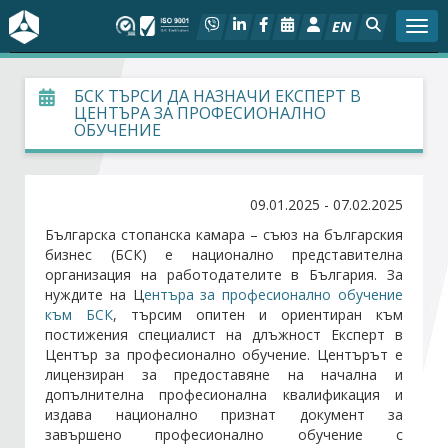
EN
Togg
За БСК
БСК ТЪРСИ ДА НАЗНАЧИ ЕКСПЕРТ В
ЦЕНТЪРА ЗА ПРОФЕСИОНАЛНО
ОБУЧЕНИЕ
На фокус
Актуално
09.01.2025 - 07.02.2025
Българска стопанска камара – съюз на българския
Социален диалог
бизнес (БСК) е национално представителна
организация на работодателите в България. За
Дейности
нуждите на Ц
ентъра за професионално обучение
към БСК
, търсим опитен и ориентиран към
постижения специалист на длъжност Експерт в
Арбитражен съд
Център за професионално обучение. Центърът е
лицензиран за предоставяне на начална и
допълнителна професионална квалификация и
Проекти
издава национално признат документ за
завършено професионално обучение с
Членове