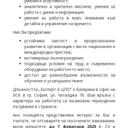
умения и асертивност;
аналитично и критично мислене, умения за
работа с данни и информация;
умения за работа в екип, внимание към
детайла и управление на времето.
Ние Ви предлагаме:
устойчива заетост и професионално
развитие в организация с висок национален и
международен престиж;
мотивиращо възнаграждение;
подходящи условия на труд и съвременно
оборудване на работното място;
достъп до разнообразни възможности за
обучение и усъвършенстване.
Длъжността „Експерт в ЦПО“ е базирана в офис на
БСК в гр. София, ул. Чаталджа 76. Във връзка с
характера на работата са възможни периодични
пътувания в страната.
Ако позицията представлява интерес за Вас и
считате, че отговаряте на посочените изисквания,
моля изпратете
до 7 февруари 2025 г.
CV и