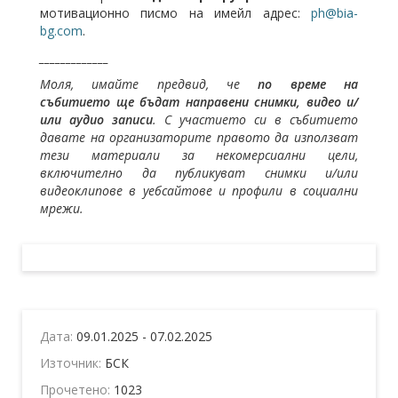
мотивационно писмо на имейл адрес:
ph@bia-
bg.com
.
_____________
Моля, имайте предвид, че
по време на
събитието ще бъдат направени снимки, видео и/
или аудио записи
. С участието си в събитието
давате на организаторите правото да използват
тези материали за некомерсиални цели,
включително да публикуват снимки и/или
видеоклипове в уебсайтове и профили в социални
мрежи.
Дата:
09.01.2025 - 07.02.2025
Източник:
БСК
Прочетено:
1023