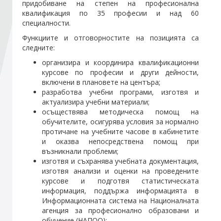
придобиване на степен на професионална
квалификация по 35 професии и над 60
специалности.
Стани член
Функциите и отговорностите на позицията са
следните:
Абонирайте се!
организира и координира квалификационни
курсове по професии и други дейности,
включени в плановете на центъра;
разработва учебни програми, изготвя и
актуализира учебни материали;
осъществява методическа помощ на
обучителите, осигурява условия за нормално
протичане на учебните часове в кабинетите
и оказва непосредствена помощ при
възникнали проблеми;
изготвя и съхранява учебната документация,
изготвя анализи и оценки на проведените
курсове и подготвя статистическата
информация, поддържа информацията в
Информационната система на Националната
агенция за професионално образовани и
обучение (НАПОО);