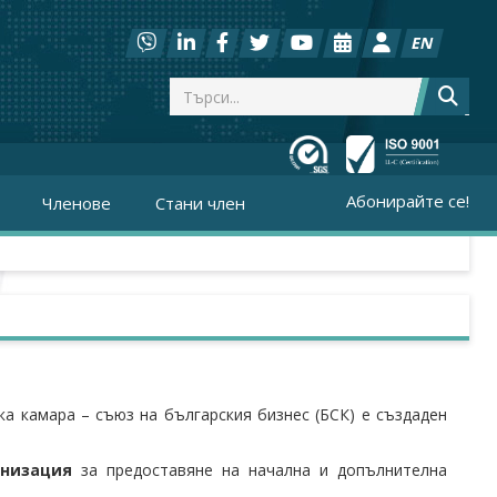
EN
Абонирайте се!
Членове
Стани член
ка камара – съюз на българския бизнес (БСК) е създаден
анизация
за предоставяне на начална и допълнителна