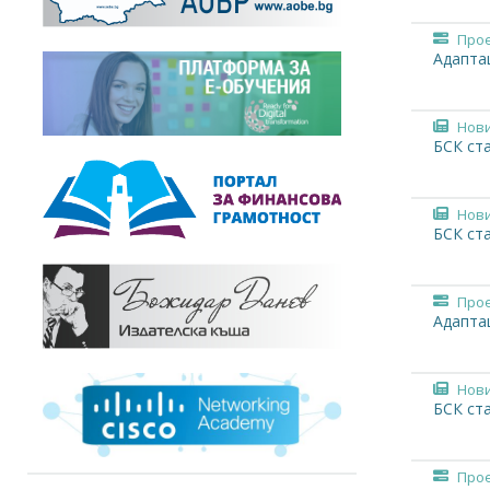
Про
Адапта
Нов
БСК ст
Нов
БСК ст
Про
Адапта
Нов
БСК ста
Про