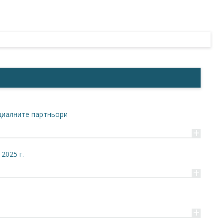
циалните партньори
+
2025 г.
+
+