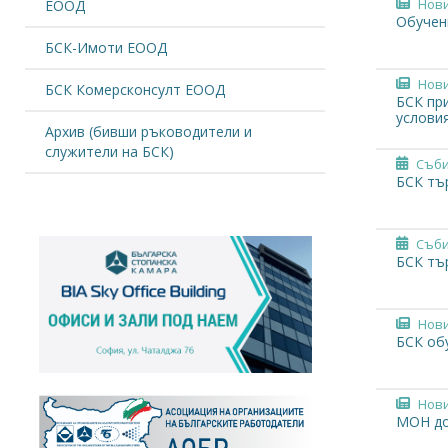
Нов
ЕООД
Обучени
БСК-Имоти ЕООД
Нов
БСК Комерсконсулт ЕООД
БСК пр
условия
Архив (бивши ръководители и
служители на БСК)
Съби
БСК тъ
Съби
БСК тъ
Нов
БСК об
Нов
МОН до