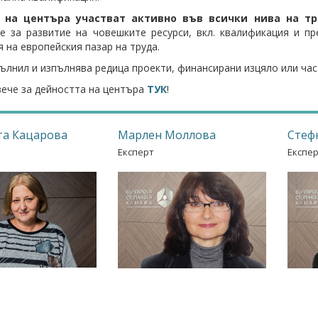
и на центъра участват активно във всички нива на т
е за развитие на човешките ресурси, вкл. квалификация и п
я на европейския пазар на труда.
ълнил и изпълнява редица проекти, финансирани изцяло или ча
ече за дейността на центъра
ТУК
!
та Кацарова
Марлен Моллова
Стеф
Експерт
Експе