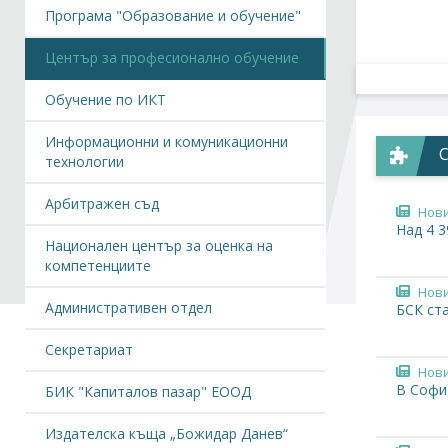
Програма "Образование и обучение"
Център за професионално обучение
Обучение по ИКТ
Информационни и комуникационни
технологии
Арбитражен съд
Нов
Над 4 
Национален център за оценка на
компетенциите
Нов
Административен отдел
БСК ста
Секретариат
Нов
В Софи
БИК "Капиталов пазар" ЕООД
Издателска къща „Божидар Данев“