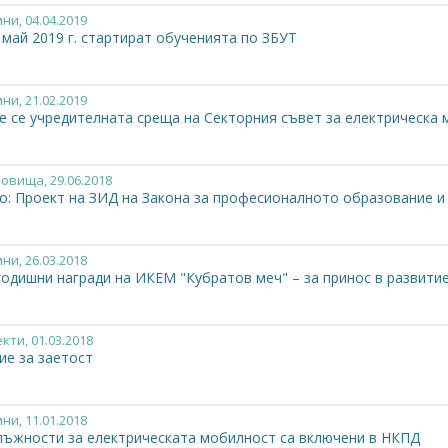
ини
, 04.04.2019
 май 2019 г. стартират обученията по ЗБУТ
ини
, 21.02.2019
е се учредителната среща на Секторния съвет за електрическа
новища
, 29.06.2018
о: Проект на ЗИД на Закона за професионалното образование и
ини
, 26.03.2018
годишни награди на ИКЕМ "Кубратов меч" – за принос в развити
екти
, 01.03.2018
ие за заетост
ини
, 11.01.2018
лъжности за електрическата мобилност са включени в НКПД