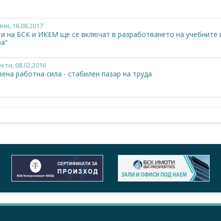
ини
, 16.08.2017
ти на БСК и ИКЕМ ще се включат в разработването на учебните 
ва“
екти
, 08.02.2016
ена работна сила - стабилен пазар на труда