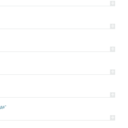
+
+
+
+
+
да"
+