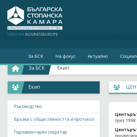
ЧЛЕН НА
BUSINESSEUROPE
За БСК
На фокус
Актуално
Социал
За БСК
Екип
Екип
ЦЕН
Ръководство
Центъръ
Връзки с обществеността и протокол
през 1998 
Центъръ
Парламентарен секретар
професион