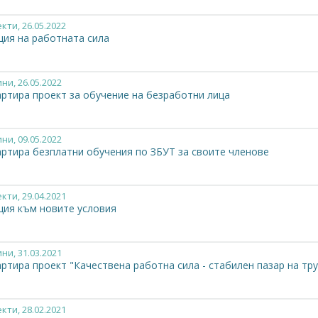
екти
, 26.05.2022
ция на работната сила
ини
, 26.05.2022
артира проект за обучение на безработни лица
ини
, 09.05.2022
артира безплатни обучения по ЗБУТ за своите членове
екти
, 29.04.2021
ция към новите условия
ини
, 31.03.2021
ртира проект "Качествена работна сила - стабилен пазар на тру
екти
, 28.02.2021