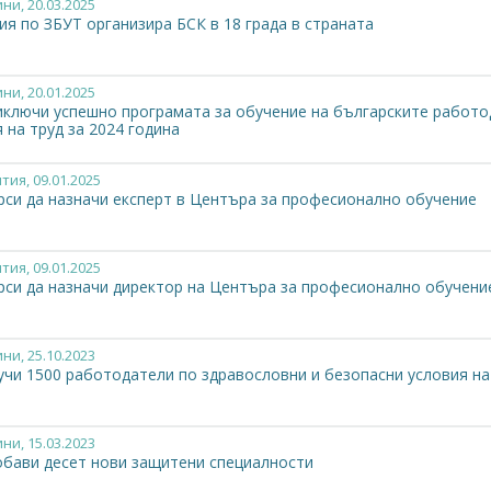
ини
, 20.03.2025
я по ЗБУТ организира БСК в 18 града в страната
ини
, 20.01.2025
иключи успешно програмата за обучение на българските работод
 на труд за 2024 година
тия
, 09.01.2025
рси да назначи експерт в Центъра за професионално обучение
тия
, 09.01.2025
рси да назначи директор на Центъра за професионално обучени
ини
, 25.10.2023
учи 1500 работодатели по здравословни и безопасни условия на
ини
, 15.03.2023
бави десет нови защитени специалности