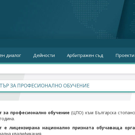
ен диалог
Дейности
Арбитражен съд
Проекти
ТЪР ЗА ПРОФЕСИОНАЛНО ОБУЧЕНИЕ
т за професионално обучение
(ЦПО) към Българска стопанс
година.
т е лицензирана национално призната обучаваща орг
ална квалификация.