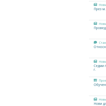
Нов
През м.
Нов
Провед
Ста
Относн
Нов
Седми 
г.
Про
Обучен
Нов
Нови д