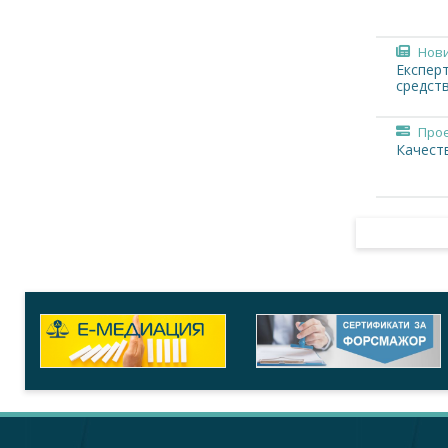
Нов
Експер
средст
Про
Качеств