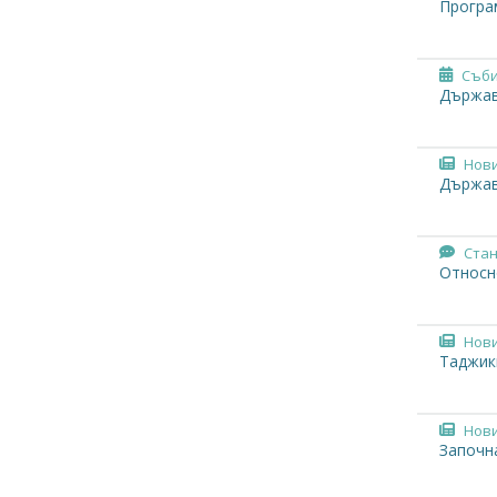
Програ
Съби
Държав
Нов
Държавн
Ста
Относн
Нов
Таджик
Нов
Започн