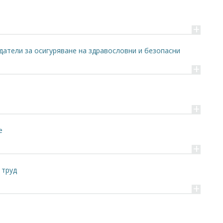
+
атели за осигуряване на здравословни и безопасни
+
+
е
+
 труд
+