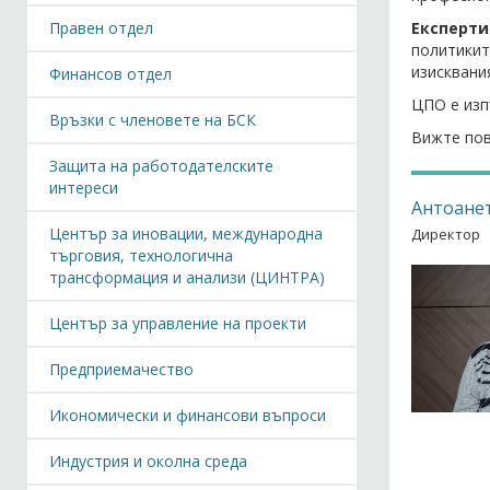
Правен отдел
Експерт
политикит
изисквани
Финансов отдел
ЦПО е изп
Връзки с членовете на БСК
Вижте пов
Защита на работодателските
интереси
Антоане
Център за иновации, международна
Директор
търговия, технологична
трансформация и анализи (ЦИНТРА)
Център за управление на проекти
Предприемачество
Икономически и финансови въпроси
Индустрия и околна среда