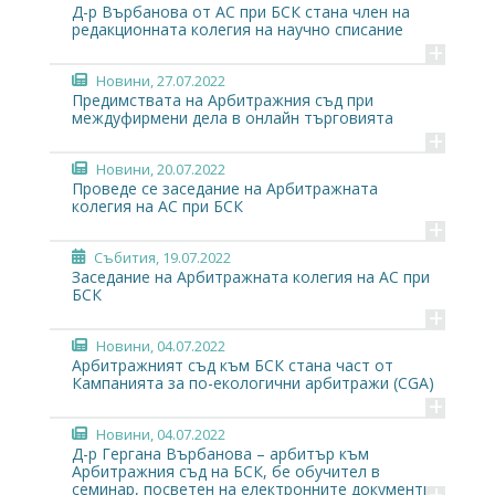
Д-р Върбанова от АС при БСК стана член на
редакционната колегия на научно списание
+
Новини
, 27.07.2022
Предимствата на Арбитражния съд при
междуфирмени дела в онлайн търговията
+
Новини
, 20.07.2022
Проведе се заседание на Арбитражната
колегия на АС при БСК
+
Събития
, 19.07.2022
Заседание на Арбитражната колегия на АС при
БСК
+
Новини
, 04.07.2022
Арбитражният съд към БСК стана част от
Кампанията за по-екологични арбитражи (CGA)
+
Новини
, 04.07.2022
Д-р Гергана Върбанова – арбитър към
Арбитражния съд на БСК, бе обучител в
+
семинар, посветен на електронните документи