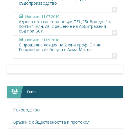
съдопроизводство
+
Новини
, 11.07.2019
Адвокатска кантора осъди ТЕЦ “Бобов дол” за
почти 1 млн. лв. с решение на Арбитражния
+
съд при БСК
Новини
, 21.05.2018
С прощална лекция на 2 юни проф. Огнян
Герджиков се сбогува с Алма Матер
+
Екип
Ръководство
Връзки с обществеността и протокол