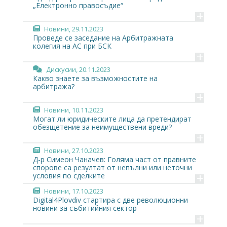
„Електронно правосъдие“
+
Новини
, 29.11.2023
Проведе се заседание на Арбитражната
колегия на АС при БСК
+
Дискусии
, 20.11.2023
Какво знаете за възможностите на
арбитража?
+
Новини
, 10.11.2023
Могат ли юридическите лица да претендират
обезщетение за неимуществени вреди?
+
Новини
, 27.10.2023
Д-р Симеон Чаначев: Голяма част от правните
спорове са резултат от непълни или неточни
+
условия по сделките
Новини
, 17.10.2023
Digital4Plovdiv стартира с две революционни
новини за събитийния сектор
+