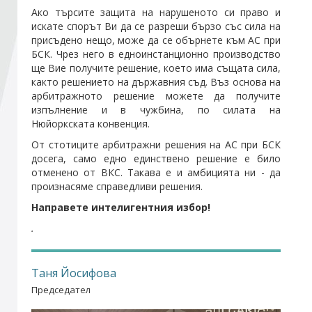
Ако търсите защита на нарушеното си право и
искате спорът Ви да се разреши бързо със сила на
Стани член
присъдено нещо, може да се обърнете към АС при
БСК. Чрез него в едноинстанционно производство
ще Вие получите решение, което има съща­та сила,
Абонирайте се!
както решението на държавния съд. Въз основа на
арбитражното решение можете да получите
изпълнение и в чужбина, по силата на
Нюйоркската конвенция.
От стотиците арбитражни решения на АС при БСК
досега, само едно единствено решение е било
отменено от ВКС. Такава е и амбицията ни - да
произнасяме справедливи решения.
Направете интелигентния избор!
.
Таня Йосифова
Председател