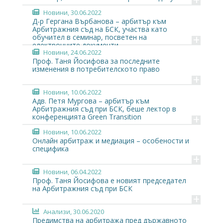
Новини
, 30.06.2022
Д-р Гергана Върбанова – арбитър към
Арбитражния съд на БСК, участва като
+
обучител в семинар, посветен на
електронните документи
Новини
, 24.06.2022
Проф. Таня Йосифова за последните
изменения в потребителското право
+
Новини
, 10.06.2022
Адв. Петя Мургова – арбитър към
Арбитражния съд при БСК, беше лектор в
+
конференцията Green Transition
Новини
, 10.06.2022
Онлайн арбитраж и медиация – особености и
специфика
+
Новини
, 06.04.2022
Проф. Таня Йосифова е новият председател
на Арбитражния съд при БСК
+
Анализи
, 30.06.2020
Предимства на арбитража пред държавното