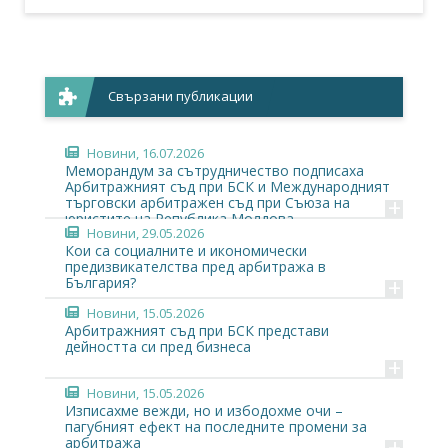
Свързани публикации
Новини
, 16.07.2026
Меморандум за сътрудничество подписаха
Арбитражният съд при БСК и Международният
+
търговски арбитражен съд при Съюза на
юристите на Република Молдова.
Новини
, 29.05.2026
Кои са социалните и икономически
предизвикателства пред арбитража в
+
България?
Новини
, 15.05.2026
Арбитражният съд при БСК представи
дейността си пред бизнеса
+
Новини
, 15.05.2026
Изписахме вежди, но и избодохме очи –
пагубният ефект на последните промени за
+
арбитража