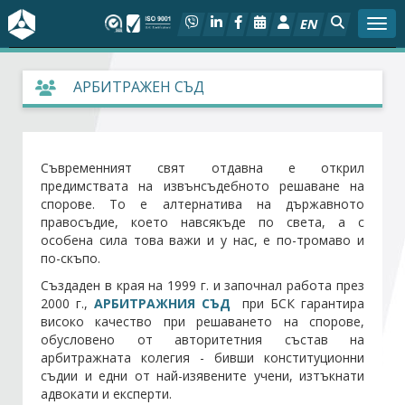
EN
Togg
За БСК
АРБИТРАЖЕН СЪД
На фокус
Съвременният свят отдавна е открил
Актуално
предимствата на извънсъдебното решаване на
спорове. То е алтернатива на държавното
Социален диалог
правосъдие, което навсякъде по света, а с
особена сила това важи и у нас, е по-тромаво и
по-скъпо.
Дейности
Създаден в края на 1999 г. и започнал работа през
2000 г.,
АРБИТРАЖНИЯ СЪД
при БСК гарантира
Арбитражен съд
високо качество при решаването на спорове,
обусловено от авторитетния състав на
Проекти
арбитражната колегия - бивши конституционни
съдии и едни от най-изявените учени, изтъкнати
адвокати и експерти.
Членове