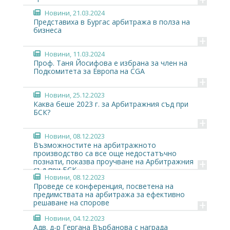
Новини
, 21.03.2024
Представиха в Бургас арбитража в полза на
бизнеса
+
Новини
, 11.03.2024
Проф. Таня Йосифова е избрана за член на
Подкомитета за Европа на CGA
+
Новини
, 25.12.2023
Каква беше 2023 г. за Арбитражния съд при
БСК?
+
Новини
, 08.12.2023
Възможностите на арбитражното
производство са все още недостатъчно
+
познати, показва проучване на Арбитражния
съд при БСК
Новини
, 08.12.2023
Проведе се конференция, посветена на
предимствата на арбитража за ефективно
+
решаване на спорове
Новини
, 04.12.2023
Адв. д-р Гергана Върбанова с награда