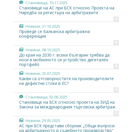
Становища
, 10.11.2025
Становище на АС при БСК относно Проекта на
Наредба за регистъра на арбитражите
+
Новини
, 31.10.2025
Проведе се Балканска арбитражна
конференция
+
Новини
, 08.10.2025
До края на 2030 г. всеки българин трябва да
носи в мобилното си устройство дигитален
+
портфейл
Новини
, 25.07.2025
Какви са отговорностите на производителите
на дефектни стоки в ЕС?
+
Становища
, 02.06.2025
Становище на БСК относно проекта на ЗИД на
Закона за международния търговски арбитраж
+
Новини
, 29.05.2025
АС при БСК представи сборник „Общи въпроси
на арбитражното и съдебното производство"