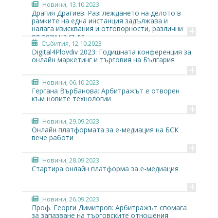
Новини
, 13.10.2023
Драгия Драгиев: Разглеждането на делото в
рамките на една инстанция задължава и
+
налага изисквания и отговорности, различни
от тези на съда
Събития
, 12.10.2023
Digital4Plovdiv 2023: Годишната конференция за
онлайн маркетинг и търговия на България
+
Новини
, 06.10.2023
Гергана Върбанова: Арбитражът е отворен
към новите технологии
+
Новини
, 29.09.2023
Онлайн платформата за е-медиация на БСК
вече работи
+
Новини
, 28.09.2023
Стартира онлайн платформа за е-медиация
+
Новини
, 26.09.2023
Проф. Георги Димитров: Арбитражът спомага
за запазване на търговските отношения