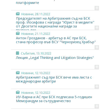
платформите
+
Новини
, 28.11.2022
Председателят на Арбитражния съд на БСК
проф. Йосифова с награда "Юрист в медиите"
+
от Десетите национални награди за
правосъдие
Новини
, 21.11.2022
Антон Грозданов - арбитър в АС при БСК,
стана професор във ВСУ "Черноризец Храбър"
+
Събития
, 13.10.2022
Лекция „Legal Thinking and Litigation Strategies“
+
Новини
, 12.10.2022
Арбитражният съд при БСК вече има листа с
международни арбитри
+
Новини
, 12.10.2022
ИУ-Варна и АС при БСК подписаха 5-годишен
Меморандум за сътрудничество
+