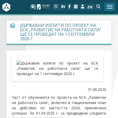
EN
Togg
За БСК
ДЪРЖАВНИ ИЗПИТИ ПО ПРОЕКТ НА
БСК „РАЗВИТИЕ НА РАБОТНАТА СИЛА“
ЩЕ СЕ ПРОВЕДАТ НА 1 СЕПТЕМВРИ
На фокус
2020 Г.
Актуално
Социален диалог
Дейности
31.08.2020
Арбитражен съд
Част от обученията по проекта на БСК „Развитие
на работната сила“, включен в Националния план
Проекти
за действие по заетостта 2020, приключиха
успешно. За 01.09.2020 г. са предвидени следните
Членове