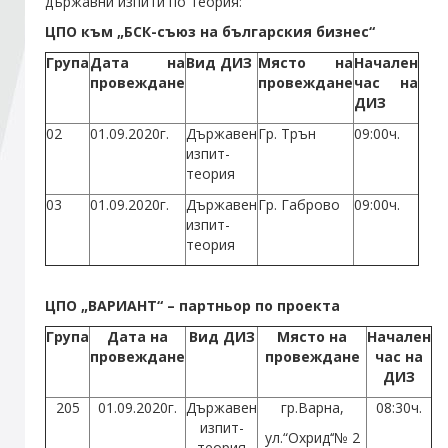
държавни изпити по теория:
ЦПО към „БСК-съюз на българския бизнес“
Стани член
Група
Дата на
Вид ДИЗ
Място на
Начален
провеждане
провеждане
час на
ДИЗ
Абонирайте се!
02
01.09.2020г.
Държавен
Гр. Трън
09:00ч.
изпит-
теория
03
01.09.2020г.
Държавен
Гр. Габрово
09:00ч.
изпит-
теория
ЦПО „ВАРИАНТ“ – партньор по проекта
Група
Дата на
Вид ДИЗ
Място на
Начален
провеждане
провеждане
час на
ДИЗ
205
01.09.2020г.
Държавен
гр.Варна,
08:30ч.
изпит-
ул.“Охрид‘‘№ 2
теория