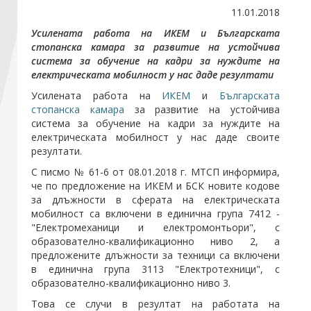
11.01.2018
Усилената работа на ИКЕМ и Българската
Стани член
стопанска камара за развитие на устойчива
система за обучение на кадри за нуждите на
Абонирайте се!
електрическата мобилност у нас даде резултати
Усилената работа на
ИКЕМ
и
Българската
стопанска камара
за развитие на устойчива
система за обучение на кадри за нуждите на
електрическата мобилност у нас даде своите
резултати.
С писмо № 61-6 от 08.01.2018 г. МТСП информира,
че по предложение на ИКЕМ и БСК новите кодове
за длъжности в сферата на електрическата
мобилност са включени в единична група 7412 -
"Електромеханици и електромонтьори", с
образователно-квалификационно ниво 2, а
предложените длъжности за техници са включени
в единична група 3113 "Електротехници", с
образователно-квалификационно ниво 3.
Това се случи в резултат на работата на