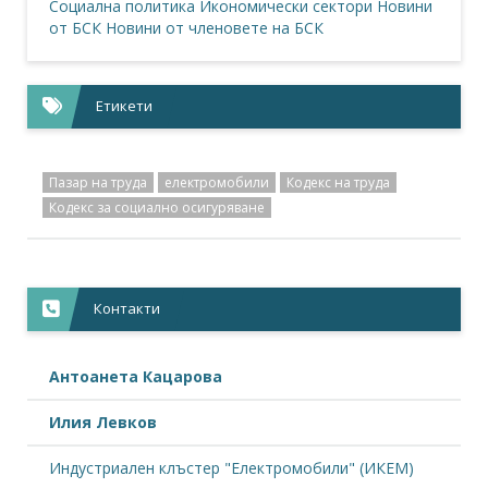
Социална политика
Икономически сектори
Новини
от БСК
Новини от членовете на БСК
Етикети
Пазар на труда
електромобили
Кодекс на труда
Кодекс за социално осигуряване
Контакти
Антоанета Кацарова
Илия Левков
Индустриален клъстер "Електромобили" (ИКЕМ)