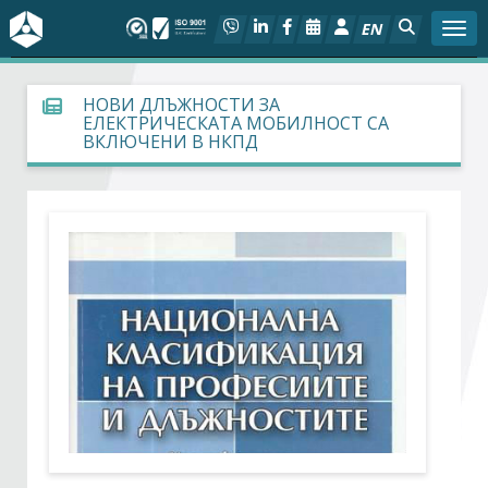
EN
Togg
За БСК
НОВИ ДЛЪЖНОСТИ ЗА
ЕЛЕКТРИЧЕСКАТА МОБИЛНОСТ СА
ВКЛЮЧЕНИ В НКПД
На фокус
Актуално
Социален диалог
Дейности
Арбитражен съд
Проекти
Членове