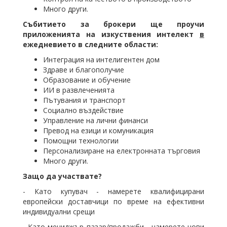
Много други.
Събитието за брокери ще проучи
приложенията на изкуствения интелект
в
ежедневието в следните области:
Интеграция на интелигентен дом
Здраве и благополучие
Образование и обучение
ИИ в развлеченията
Пътувания и транспорт
Социално въздействие
Управление на лични финанси
Превод на езици и комуникация
Помощни технологии
Персонализиране на електронната търговия
Много други.
Защо да участвате?
- Като купувач - намерете квалифицирани
европейски доставчици по време на ефективни
индивидуални срещи
- Като мениджър пазар/продажби - намерете нови