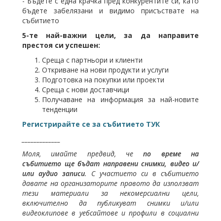
- Бъдете с една крачка пред конкурентите си, като
бъдете забелязани и видимо присъствате на
събитието
5-те най-важни цели, за да направите
престоя си успешен:
Среща с партньори и клиенти
Откриване на нови продукти и услуги
Подготовка на покупки или проекти
Среща с нови доставчици
Получаване на информация за най-новите
тенденции
Регистрирайте се за събитието ТУК
_____________
Моля, имайте предвид, че
по време на
събитието ще бъдат направени снимки, видео и/
или аудио записи
. С участието си в събитието
давате на организаторите правото да използват
тези материали за некомерсиални цели,
включително да публикуват снимки и/или
видеоклипове в уебсайтове и профили в социални