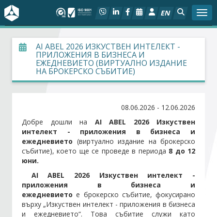
EN
Togg
За БСК
AI ABEL 2026 ИЗКУСТВЕН ИНТЕЛЕКТ -
ПРИЛОЖЕНИЯ В БИЗНЕСА И
ЕЖЕДНЕВИЕТО (ВИРТУАЛНО ИЗДАНИЕ
На фокус
НА БРОКЕРСКО СЪБИТИЕ)
Актуално
08.06.2026 - 12.06.2026
Социален диалог
Добре дошли на
AI ABEL 2026 Изкуствен
интелект - приложения в бизнеса и
ежедневието
(виртуално издание на брокерско
Дейности
събитие), което ще се проведе в периода
8 до 12
юни.
Арбитражен съд
AI ABEL 2026 Изкуствен интелект -
приложения в бизнеса и
Проекти
ежедневието
е брокерско събитие, фокусирано
върху „Изкуствен интелект - приложения в бизнеса
и ежедневието“. Това събитие служи като
Членове