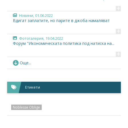
+
Новини,
01.06.2022
Вдигат заплатите, но парите в джоба намаляват
+
Фотогалерия,
19.04.2022
Форум "Икономическата политика под натиска на...
+
Новини,
19.04.2022
Още...
Форум "Икономическата политика под натиска на...
+
Събития,
19.04.2022
Етикети
Хибриден форум „Икономическата политика под...
+
Noblesse Oblige