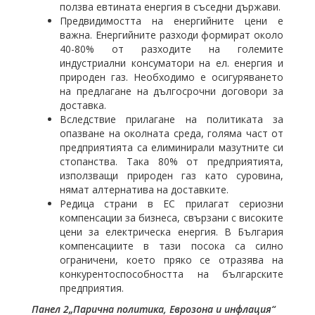
ползва евтината енергия в съседни държави.
Предвидимостта на енергийните цени е
важна. Енергийните разходи формират около
40-80% от разходите на големите
индустриални консуматори на ел. енергия и
природен газ. Необходимо е осигуряването
на предлагане на дългосрочни договори за
доставка.
Вследствие прилагане на политиката за
опазване на околната среда, голяма част от
предприятията са елиминирали мазутните си
стопанства. Така 80% от предприятията,
използващи природен газ като суровина,
нямат алтернатива на доставките.
Редица страни в ЕС прилагат сериозни
компенсации за бизнеса, свързани с високите
цени за електрическа енергия. В България
компенсациите в тази посока са силно
ограничени, което пряко се отразява на
конкурентоспособността на българските
предприятия.
Панел 2„Парична политика, Еврозона и инфлация“