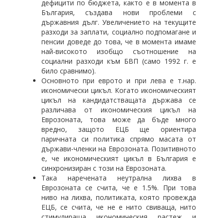
дефицити по бюджета, както е в момента в
България, създава нови проблеми с
държавния дълг. Увеличението на текущите
разходи за заплати, социално подпомагане и
пенсии доведе до това, че в момента имаме
най-високото изобщо съотношение на
социални разходи към БВП (само 1992 г. е
било сравнимо).
Основното при еврото и при лева е т.нар.
икономически цикъл. Когато икономическият
цикъл на кандидатстващата държава се
различава от икономическия цикъл на
Еврозоната, това може да бъде много
вредно, защото ЕЦБ ще ориентира
паричната си политика спрямо масата от
държави-членки на Еврозоната. Позитивното
е, че икономическият цикъл в България е
синхронизиран с този на Еврозоната.
Така наречената неутрална лихва в
Еврозоната се счита, че е 1.5%. При това
ниво на лихва, политиката, която провежда
ЕЦБ, се счита, че не е нито свиваща, нито
стимулираща икономическия растеж и