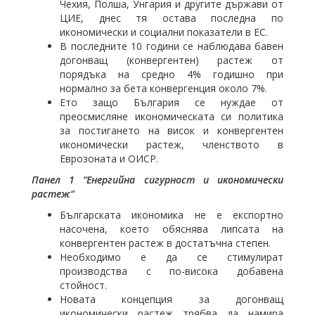
Чехия, Полша, Унгария и другите държави от
ЦИЕ, днес тя остава последна по
икономически и социални показатели в ЕС.
В последните 10 години се наблюдава бавен
догонващ (конвергентен) растеж от
порядъка на средно 4% годишно при
нормално за бета конвергенция около 7%.
Ето защо България се нуждае от
преосмисляне икономическата си политика
за постигането на висок и конвергентен
икономически растеж, членството в
Еврозоната и ОИСР.
Панел 1 “Енергийна сигурност и икономически
растеж“
Българската икономика не е експортно
насочена, което обяснява липсата на
конвергентен растеж в достатъчна степен.
Необходимо е да се стимулират
производства с по-висока добавена
стойност.
Новата концепция за догонващ
икономически растеж трябва да намира