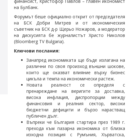
финансист, Кристофор Павлов – главен икономист
на Булбанк.
Форумът беше официално открит от председателя
на БСК Добри Митрев и от икономическия
съветник на БСК д-р Щерьо Ножаров, а модератор
на дискусията бе журналистът Христо Николов
(Bloomberg TV Bulgaria).
Ключови послания:
Занапред икономиката ще бъде излагана на
различни по своя произход външни шокове,
които ще оказват влияние върху бизнес
цикъла и темпа на икономически растеж.
Новата реалност се определя с
пренареждане на веригите за доставка,
висока инфлация, диспропорции между
финансовия и реалния сектор, високи
бюджетни дефицити и бързо нарастващ
публичен дълг.
Въпреки че България стартира през 1989 г.
прехода към пазарна икономика от близка
изходна позиция с Румъния, Хърватска,