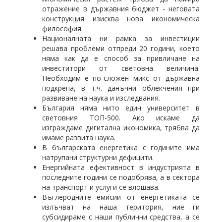
отражение в държавния бюджет - неговата
конструкция изисква нова икономическа
философия.
Националната ни рамка за инвестиции
решава проблеми отпреди 20 години, което
няма как да е способ за привличане на
инвеститори от световна величина.
Необходим е по-сложен микс от държавна
подкрепа, в т.ч. данъчни облекчения при
развиване на наука и изследвания.
България няма нито един университет в
световния ТОП-500. Ако искаме да
изграждаме дигитална икономика, трябва да
имаме развита наука.
В българската енергетика с годините има
натрупани структурни дефицити.
Енергийната ефективност в индустрията в
последните години се подобрява, а в сектора
на транспорт и услуги се влошава.
Въглеродните емисии от енергетиката се
излъчват на наша територия, ние ги
субсидираме с наши публични средства, а се