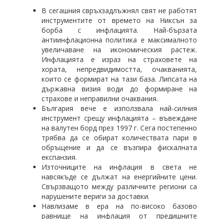
В сегашния свръхзадлъжнял свят не работят
инструментите от времето на Никсън за
борба с инфлацията. Най-бързата
антиинфлационна политика е максималното
увеличаване на икономическия растеж.
Инфлацията е израз на страховете на
хората, непредвидимостта, очакванията,
които се формират на тази база. Липсата на
държавна визия води до формиране на
страхове и неправилни очаквания.
България вече е използвала най-силния
инструмент срещу инфлацията – въвеждане
на валутен борд през 1997 г. Сега постепенно
трябва да се обират количествата пари в
обръщение и да се възпира фискалната
експанзия.
Източниците на инфлация в света не
навсякъде се дължат на енергийните цени.
Свързващото между различните региони са
нарушените вериги за доставки.
Навлизаме в ера на по-високо базово
равнище на инфлация от предишните