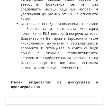
заетостта. Прогнозира се, че през
следващите месеци ЕЦБ ще направи 4
увеличения до размер от 1% на основната
лихва.
България е на година и половина от влизане
в Еврозоната и настоящата монетарна
политика на ЕЦБ няма да й попречи за това.
Влизането на България в Еврозоната касае
икономически аргументи и геополитически
аргументи. В ситуацията, в която се води
война в Украйна, геополитическите
аргументи и съображения за приемането на
България вероятно ще имат по-голяма
тежест отколкото икономическите.
Пълен видеозапис от дискусията е
публикуван
ТУК
.