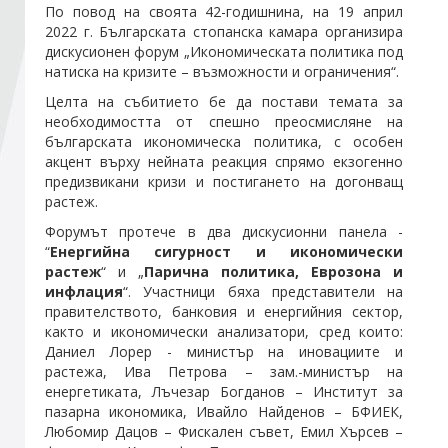
По повод на своята 42-годишнина, на 19 април
2022 г. Българската стопанска камара организира
Стани член
дискусионен форум „Икономическата политика под
натиска на кризите – възможности и ограничения“.
Целта на събитието бе да постави темата за
Абонирайте се!
необходимостта от спешно преосмисляне на
българската икономическа политика, с особен
акцент върху нейната реакция спрямо екзогенно
предизвикани кризи и постигането на догонващ
растеж.
Форумът протече в два дискусионни панела -
“
Енергийна сигурност и икономически
растеж
“ и „
Парична политика, Еврозона и
инфлация
“. Участници бяха представители на
правителството, банковия и енергийния сектор,
както и икономически анализатори, сред които:
Даниел Лорер - министър на иновациите и
растежа, Ива Петрова – зам.-министър на
енергетиката, Лъчезар Богданов – Институт за
пазарна икономика, Ивайло Найденов – БФИЕК,
Любомир Дацов – Фискален съвет, Емил Хърсев –