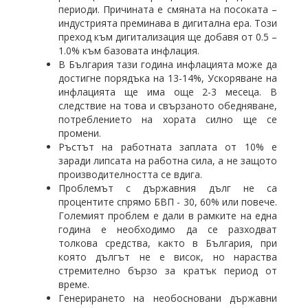
периоди. Причината е смяната на посоката –
индустрията преминава в дигитална ера. Този
преход към дигитализация ще добавя от 0.5 –
1.0% към базовата инфлация.
В България тази година инфлацията може да
достигне порядъка на 13-14%, Ускоряване на
инфлацията ще има още 2-3 месеца. В
следствие на това и свързаното обедняване,
потреблението на хората силно ще се
промени.
Ръстът на работната заплата от 10% е
заради липсата на работна сила, а не защото
производителността се вдига.
Проблемът с държавния дълг не са
процентите спрямо БВП - 30, 60% или повече.
Големият проблем е дали в рамките на една
година е необходимо да се разходват
толкова средства, както в България, при
която дългът не е висок, но нараства
стремително бързо за кратък период от
време.
Генерирането на необосновани държавни