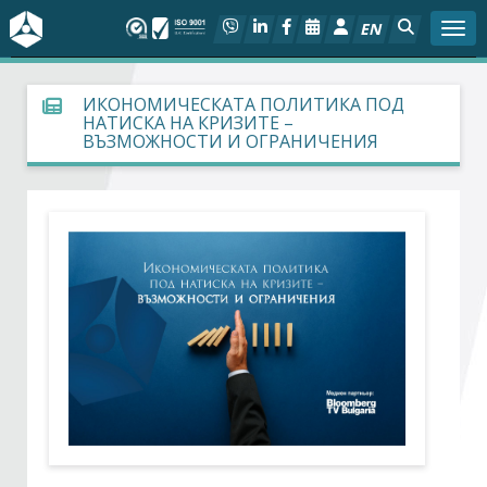
EN
Togg
За БСК
ИКОНОМИЧЕСКАТА ПОЛИТИКА ПОД
НАТИСКА НА КРИЗИТЕ –
ВЪЗМОЖНОСТИ И ОГРАНИЧЕНИЯ
На фокус
Актуално
Социален диалог
Дейности
Арбитражен съд
Проекти
Членове