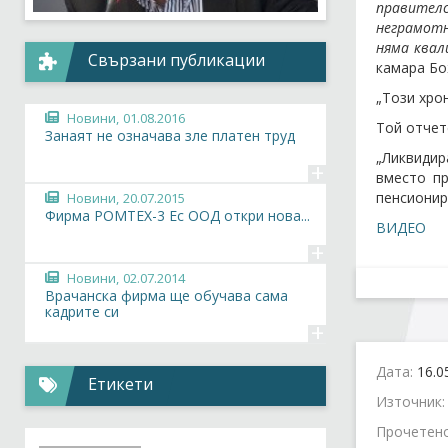
правител
неграмотн
няма квал
Свързани публикации
камара Бо
„Този хро
Новини,
01.08.2016
Той отчет
Занаят не означава зле платен труд
„Ликвидир
+
вместо пр
пенсионир
Новини,
20.07.2015
Фирма РОМТЕХ-3 Ес ООД откри нова...
ВИДЕО
+
Новини,
02.07.2014
Врачанска фирма ще обучава сама
кадрите си
+
Дата:
16.0
Етикети
Източник
Прочетен