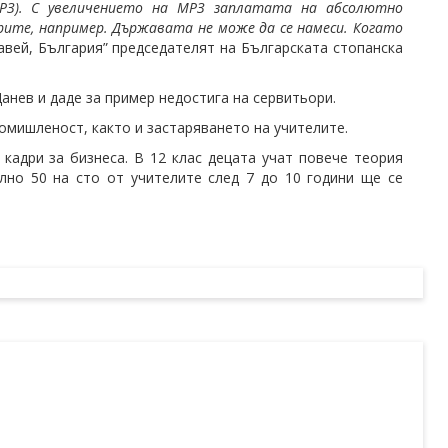
РЗ). С увеличението на МРЗ заплатата на абсолютно
рите, например. Държавата не може да се намеси. Когато
равей, България” председателят на Българската стопанска
анев и даде за пример недостига на сервитьори.
омишленост, както и застаряването на учителите.
кадри за бизнеса. В 12 клас децата учат повече теория
лно 50 на сто от учителите след 7 до 10 години ще се