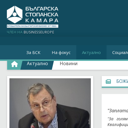
ЧЛЕН НА
BUSINESSEUROPE
За БСК
На фокус
Актуално
Социал
Актуално
Новини
БОЖИ
"Заплата
"За голя
Квалифици