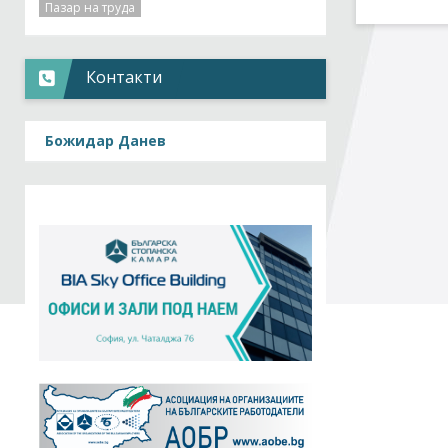
Пазар на труда
Контакти
Божидар Данев