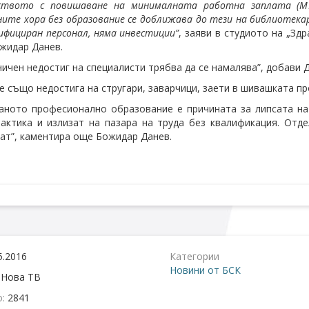
ството с повишаване на минималната работна заплата (М
ите хора без образование се доближава до тези на библиотека
ифициран персонал, няма инвестиции”
, заяви в студиото на „Зд
жидар Данев.
ничен недостиг на специалисти трябва да се намалява”, добави Д
е също недостига на стругари, заварчици, заети в шивашката пр
аното професионално образование е причината за липсата на 
актика и излизат на пазара на труда без квалификация. Отде
ат”, каментира още Божидар Данев.
5.2016
Категории
Новини от БСК
:
Нова ТВ
о:
2841