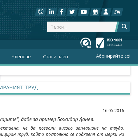
EN
Абонирайте се!
Членове
Стани член
ЦИРАНИЯТ ТРУД
16.05.2016
арите", даде за пример Божидар Данев.
ективна, че да позволи високо заплащане на труда.
фициран труд, който постоянно се подкрепя от мерки на