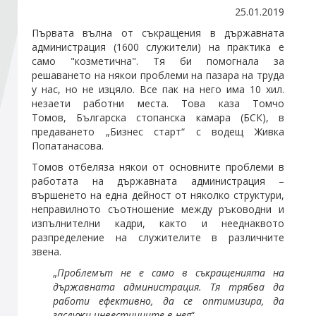
25.01.2019
Първата вълна от съкращения в държавната
Стани член
администрация (1600 служители) на практика е
само "козметична". Тя би помогнала за
решаването на някои проблеми на пазара на труда
Абонирайте се!
у нас, но не изцяло. Все пак на него има 10 хил.
незаети работни места. Това каза Томчо
Томов, Българска стопанска камара (БСК), в
предаването „Бизнес старт“ с водещ Живка
Попатанасова.
Томов отбеляза някои от основните проблеми в
работата на държавната администрация –
вършенето на една дейност от няколко структури,
неправилното съотношение между ръководни и
изпълнителни кадри, както и нееднаквото
разпределение на служителите в различните
звена.
„
Проблемът не е само в съкращенията на
държавната администрация. Тя трябва да
работи ефективно, да се оптимизира, да
заслужи инвестициите в нея
“.