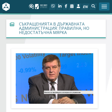
EN
Togg
За БСК
СЪКРАЩЕНИЯТА В ДЪРЖАВНАТА
АДМИНИСТРАЦИЯ: ПРАВИЛНА, НО
НЕДОСТАТЪЧНА МЯРКА
На фокус
Актуално
Социален диалог
Дейности
Арбитражен съд
Проекти
Членове