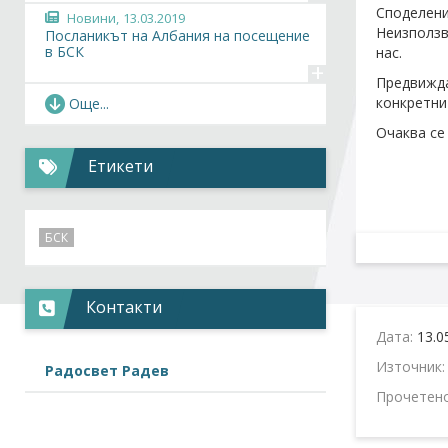
Споделени
Новини,
13.03.2019
Неизползв
Посланикът на Албания на посещение
в БСК
нас.
+
Предвижда
Фотогалерия,
13.03.2019
конкретни 
Още...
Посланикът на Албания на посещение
в БСК
Очаква се
+
Етикети
Фотогалерия,
23.01.2019
Новият посланик на България в Ливан
посети БСК
+
БСК
Фотогалерия,
22.01.2019
Новият посланик на България в Индия
посети БСК
Контакти
+
Дата:
13.0
Фотогалерия,
07.01.2019
Меглена Плугчиева - новият посланик
Източник
Радосвет Радев
на...
+
Прочетен
Новини,
26.11.2018
Новият български посланик в