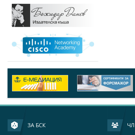
ЗА БСК
ЧЛ