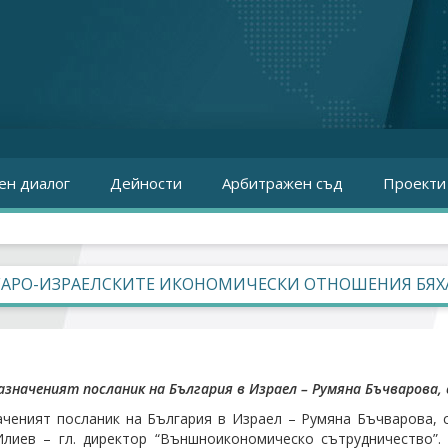
ен диалог
Дейности
Арбитражен съд
Проекти
АРО-ИЗРАЕЛСКИТЕ ИКОНОМИЧЕСКИ ОТНОШЕНИЯ БЯХА
значеният посланик на България в Израел – Румяна Бъчварова, 
ченият посланик на България в Израел – Румяна Бъчварова, с
Илиев – гл. директор “Външноикономическо сътрудничество”