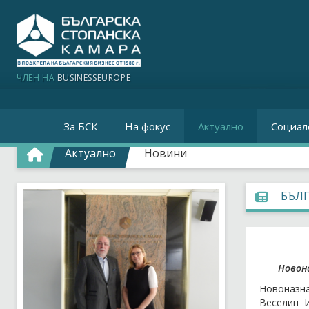
ЧЛЕН НА
BUSINESSEUROPE
За БСК
На фокус
Актуално
Социал
Актуално
Новини
БЪЛГ
Новона
Новоназна
Веселин 