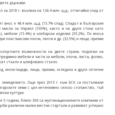
вете държави.
за 2018 г. възлиза на 126.4 млн. щ.д., отчитайки спад от
т внос е 48.4 млн. щ.д. (15.7% спад). Спадът в българския
масла за Израел (100%), както и на други стоки като
), мебели (15.4%) и хлебарски изделия (55.2%). По вноса
ри пластмасови плочи, ленти и др. (32.5%) и лещи, призми
експортните възможности на двете страни, подлежи на
 предимно мебели и части за мебели, плочи, листа, фолио,
лоат стъкло и шлифовано стъкло.
, инсектициди, лещи, призми, огледала и други оптични
 земеделието. Още през 2013 г. към БСК са постъпвали
гарските земи с цел интензивно селско стопанство, тъй
нски култури.
е 5 години, близо 300 са мултинационалните компании от
доби различни малки местни стартъпи и развиват успешно