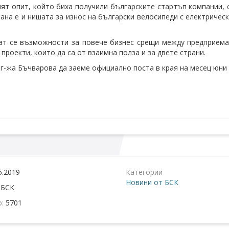
ят опит, който биха получили българските стартъп компании, 
ана е и нишата за износ на български велосипеди с електричес
т се възможности за повече бизнес срещи между предприемач
проекти, които да са от взаимна полза и за двете страни.
 г-жа Бъчварова да заеме официално поста в края на месец юни 
5.2019
Категории
Новини от БСК
:
БСК
о:
5701