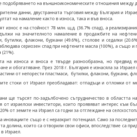
 подобряването на външноикономическите отношения между д
рителни данни, двустранната търговия между България и Израел 
ултат на намаление както в износа, така и във вноса.
т износ е на стойност 78 млн. щ.д. (36.7% спад), а реализирания
дължи на значителното намаление в продажбите на нефтени 
, бутилки, флакони, буркани (49.6%), столове и седалки (20.6%
аблюдава сериозен спад при нефтените масла (100%), а също и п
 (21%).
ата на износа и вноса е твърде разнообразна, но предвид 
ане и обогатяване. През 2018 г. България е изнасяла за Израел
ластини от непорести пластмаси, бутилки, флакони, буркани, ф
ите стоки от Израел преобладават: отпадъци и отломки от мед
ани ще търсят по-задълбочено сътрудничество в областта на
я от израелски инвеститори, които проявяват интерес към бъл
 20% от земите на Израел са годни за отглеждане на селскостопа
а иновациите също е с неразкрит потенциал. Само за последнит
та долина, които са отворили свои офиси, впоследствие са при
 в Израел.