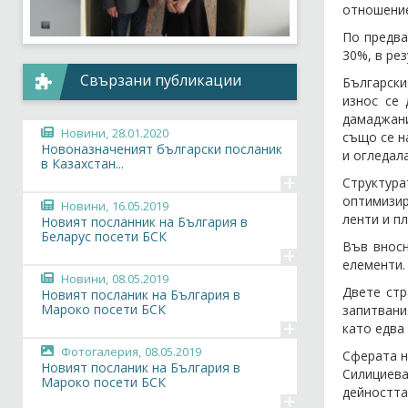
отношение
По предва
30%, в рез
Свързани публикации
Българския
износ се 
дамаджани
Новини,
28.01.2020
също се н
Новоназначеният български посланик
и огледала
в Казахстан...
+
Структур
оптимизир
Новини,
16.05.2019
ленти и п
Новият посланник на България в
Беларус посети БСК
Във вносн
+
елементи.
Новини,
08.05.2019
Двете стр
Новият посланик на България в
Мароко посети БСК
запитвани
+
като едва
Фотогалерия,
08.05.2019
Сферата н
Новият посланик на България в
Силициева
Мароко посети БСК
дейността
+