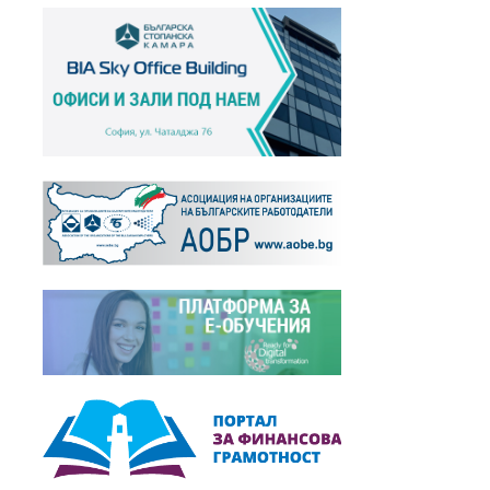
Македония посети БСК
+
Новини,
01.11.2018
Българо-холандските икономически
отношения...
+