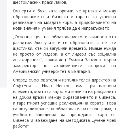
шестокласник Краси Лаков.
Експертите бяха категорични, че връзката между
образованието и бизнеса е гарант за успешна
реализация на младите хора, а придобиването на
нови знания и умения трябва да е непрекъснато.
„Основна цел на образованието е личностното
развитие. Ако учите и се образовате, а не сте
щастливи, сте си загубили времето. Имаме нужда
не просто от лидери, а от лидери със социална
ангажираност“, заяви доц. Емилия Занкина, първи
зам.-ректор по академичните въпроси на
Американския университет в България.
Според съоснователя и изпълнителен директор на
СофтУни – Иван Ненков, има три ключови
елемента, които са задължителни за изграждането
на добра връзка между образованието и бизнеса,
и гарантират успешна реализация на хората. Това
са актуализиране на образователните програми, в
учебните заведения да преподават хора от
бизнеса и въвеждане на методиката „учене чрез
работа“.