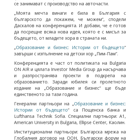
се занимават с производство на авточасти.
„Моята мечта винаги е била в България с
българското да покажем, че можем“, сподели
Даскалов на конференцията. И добави, че е готов
да посрещне всяка нова идея, която е с мисъл за
бъдещето, от младите хора в страната ни.
„
Образование и бизнес: Истории от бъдещето
“
завърши с изпълнение на детски хор „Пим-Пам“.
Конференцията е част от политиката на Bulgaria
ON AIR и цялата Investor Media Group да насърчава
и разпространява проекти в подкрепа на
образованието. Заради юбилея си пролетното
издание на „Образование и бизнес“ ще бъде
единственото за тази година.
Генерални партньори на „
Образование и бизнес:
Истории от бъдещето
“ са Пощенска банка и
Lufthansa Technik Sofia. Специални партньори: A1,
American University in Bulgaria, Ellipse Center, Каолин.
Институционални партньори: Българска мрежа на
Глобалния договор на ООН, Български форум на