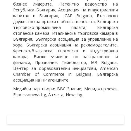
бизнес лидерите, Патентно ведомство на
Република България, Асоциация на индустриалния
капитал в България, ICAP Bulgaria, Българско
дружество за връзки с обществеността, Българска
търговско-промишлена палата, Българска
стопанска камара, Италианска търговска камара в
България, Българска асоциация за управление на
хора, Българска асоциация на рекламодателите,
Френско-българска търговска и индустриална
камара, Висше училище по застраховане и
финанси, Прознание, Тийноватор, IAB Bulgaria,
Център за образователни инициативи, American
Chamber of Commerce in Bulgaria, Българска
асоциация на ПР агенциите.
Медийни партньори: BBC Знание, Мениджър.news,
Espressonews.bg, Аз чета, News.bg.