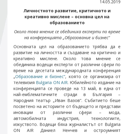
14.05.2019
Личностното развитие, критичното и
Стани член
креативно мислене – основна цел на
образованието
Около това мнение се обединиха експерти по време
Абонирайте се!
на конференцията „Образование и бизнес“
Основната цел на образованието трябва да e
развитие на личността и създаване на критично и
креативно мислене. Около това мнение се
обединиха водещи експерти от различни сфери по
време на десетата международната конференция
„
Образование и бизнес“
, която се организира от
телевизия
Bulgaria ON AIR
. Юбилейното издание на
конференцията се проведе на 13 май, в една от
най-емблематичните сгради в България –
Народния театър „Иван Вазов“. Събитието беше
посветено на историите от бъдещето и представи
иновации от различни сфери – мода,
автомобилната индустрия, технологиите,
изкуството. Водещи бяха журналистът от Bulgaria
ON AIR Даниел Ненчев и остроумният