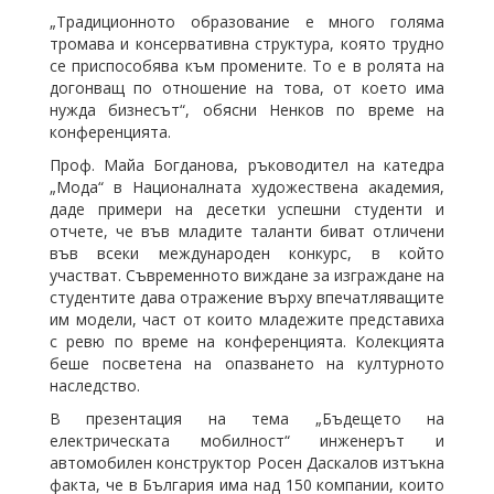
„Традиционното образование е много голяма
тромава и консервативна структура, която трудно
се приспособява към промените. То е в ролята на
догонващ по отношение на това, от което има
нужда бизнесът“, обясни Ненков по време на
конференцията.
Проф. Майа Богданова, ръководител на катедра
„Мода“ в Националната художествена академия,
даде примери на десетки успешни студенти и
отчете, че във младите таланти биват отличени
във всеки международен конкурс, в който
участват. Съвременното виждане за изграждане на
студентите дава отражение върху впечатляващите
им модели, част от които младежите представиха
с ревю по време на конференцията. Колекцията
беше посветена на опазването на културното
наследство.
В презентация на тема „Бъдещето на
електрическата мобилност“ инженерът и
автомобилен конструктор Росен Даскалов изтъкна
факта, че в България има над 150 компании, които