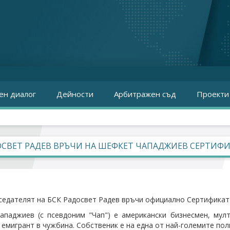
ен диалог
Дейности
Арбитражен съд
Проекти
СВЕТ РАДЕВ ВРЪЧИ НА ШЕФКЕТ ЧАПАДЖИЕВ СЕРТИФИ
седателят на БСК Радосвет Радев връчи официално Сертификат
паджиев (с псевдоним "Чап") е американски бизнесмен, мул
 емигрант в чужбина. Собственик е на една от най-големите по