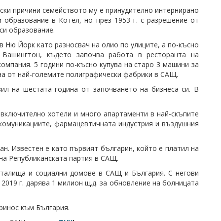
чески причини семейството му е принудително интернирано
 образование в Котел, но през 1953 г. с разрешение от
си образование.
 в Ню Йорк като разносвач на олио по улиците, а по-късно
 Вашингтон, където започва работа в ресторанта на
омпания. 5 години по-късно купува на старо 3 машини за
на от най-големите полиграфически фабрики в САЩ.
вил нa шecтaтa гoдинa oт зaпoчвaнeтo нa бизнeca cи. B
 включително хотели и много апартаменти в най-скъпите
екомуникациите, фармацевтичната индустрия и въздушния
ан. Известен е като първият българин, който е платил на
е на Републиканската партия в САЩ.
италища и социални домове в САЩ и България. С негови
 2019 г. дарява 1 милион щ.д. за обновление на болницата
ринос към България.