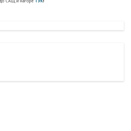
 до САЩ и нагоре
ТУК
!