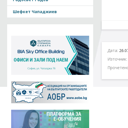
Шефкет Чападжиев
Дата:
26.0
Източник
Прочетен