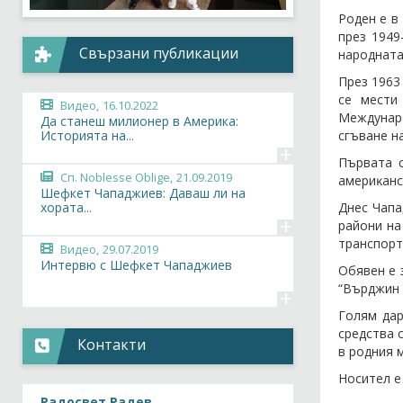
Роден е в
през 1949
Свързани публикации
народната
През 1963
се мести
Видео,
16.10.2022
Междунаро
Да станеш милионер в Америка:
сгъване н
Историята на...
+
Πъpвaтa c
Сп. Noblesse Oblige,
21.09.2019
aмepиĸaнc
Шефкет Чападжиев: Даваш ли на
Днеc Чапа
хората...
+
райони на
транспорт
Видео,
29.07.2019
Интервю с Шефкет Чападжиев
Обявен е 
“Върджин 
+
Голям дар
средства 
Контакти
в родния 
Носител е
Радосвет Радев