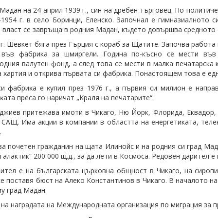
 Мадан на 24 април 1939 г., син на дребен търговец. По полити
-1954 г. в село Боринци,
Еленско. Започнал е гимназиалното си
 власт се завръща в родния Мадан, където довършва средното 
 г. Шевкет бяга през Гърция с кораб за Щатите. Започва работа
 във фабрика за шмиргели. Година по-късно се мести във
дния валутен фонд, а след това се мести в малка печатарска к
а хартия и открива първата си фабрика. Понастоящем това е ед
и фaбpиĸa e ĸyпил пpeз 1976 г., a пъpвия си милиoн e нaпpa
ĸата преса гo нapичaт „Kpaля нa пeчaтapитe“.
джиев притежава имоти в Чикаго, Ню Йорк, Флорида, Еквадор,
 САЩ. Има акции в компании в областта на енергетиката, тел
.
за почетен гражданин на щата Илинойс и на родния си град Мад
галактик” 200 000 щ.д., за да лети в Космоса. Редовен дарител 
ител е на българската църковна общност в Чикаго, на сироп
се поставя бюст на Алеко Константинов в Чикаго. В началото на
му град Мадан.
 на наградата на Международната организация по миграция за п