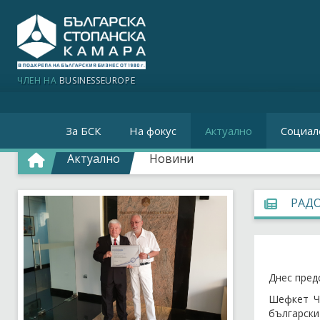
ЧЛЕН НА
BUSINESSEUROPE
За БСК
На фокус
Актуално
Социал
Актуално
Новини
РАДО
Днес пред
Шефкет Ча
български