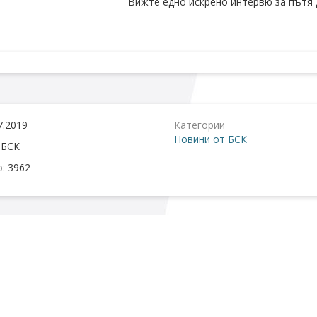
Вижте едно искрено интервю за пътя
7.2019
Категории
Новини от БСК
:
БСК
о:
3962