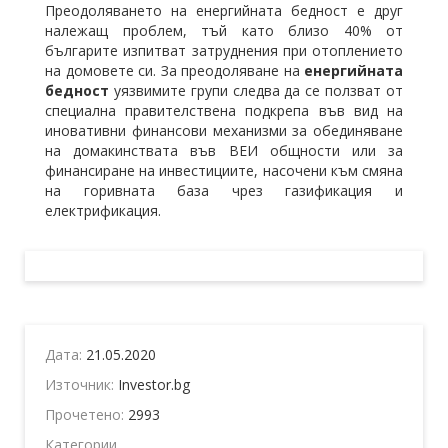
Преодоляването на енергийната бедност е друг
належащ проблем, тъй като близо 40% от
българите изпитват затруднения при отоплението
на домовете си. За преодоляване на
енергийната
бедност
уязвимите групи следва да се ползват от
специална правителствена подкрепа във вид на
иновативни финансови механизми за обединяване
на домакинствата във ВЕИ общности или за
финансиране на инвестициите, насочени към смяна
на горивната база чрез газификация и
електрификация.
Дата:
21.05.2020
Източник:
Investor.bg
Прочетено:
2993
Категории