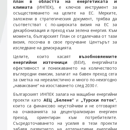
план в областта на енергетиката и
климата
(ИНПЕК), е ключов инструмент за
осъществяването на целите на ЕС. Мерките,
Стани член
заложени в стратегическия документ, трябва да
съответстват с по-широката визия на ЕС за
декарбонизация и преход към зелена енергия. Към
Абонирайте се!
момента, българският План се отдалечава от тази
визия, посочва в свое проучване Центърът за
изследване на демокрацията.
Целите, които касаят
възобновяемите
енергийни източници
(ВЕИ), енергийната
ефективност и понижаването на количеството
въглеродни емисии, залагат на бавен преход сега
за сметка на нереалистично и много по-неизгодно
„наваксване“ на изоставането след 2030 г.
Българският ИНПЕК залага на мащабни енергийни
проекти като
АЕЦ „Белене“
и
„Турски поток“
,
които са финансово неустойчиви и не отговарят
на очакванията за децентрализиран енергиен
преход, ориентиран към потребителите.
Съсредоточаването на усилия в тези проекти
забавя развитието на алтернативни енергийни