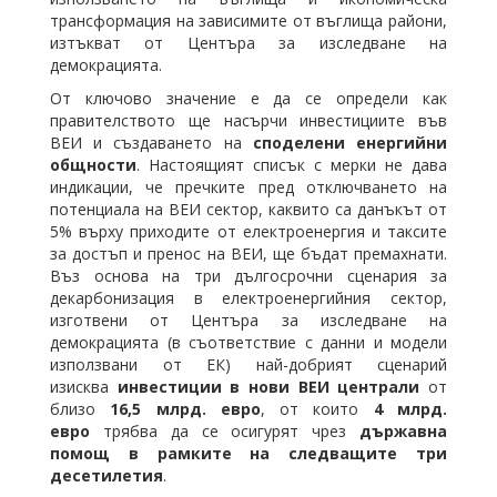
трансформация на зависимите от въглища райони,
изтъкват от Центъра за изследване на
демокрацията.
От ключово значение е да се определи как
правителството ще насърчи инвестициите във
ВЕИ и създаването на
споделени енергийни
общности
. Настоящият списък с мерки не дава
индикации, че пречките пред отключването на
потенциала на ВЕИ сектор, каквито са данъкът от
5% върху приходите от електроенергия и таксите
за достъп и пренос на ВЕИ, ще бъдат премахнати.
Въз основа на три дългосрочни сценария за
декарбонизация в електроенергийния сектор,
изготвени от Центъра за изследване на
демокрацията (в съответствие с данни и модели
използвани от ЕК) най-добрият сценарий
изисква
инвестиции в нови ВЕИ централи
от
близо
16,5 млрд. евро
, от които
4 млрд.
евро
трябва да се осигурят чрез
държавна
помощ в рамките на следващите три
десетилетия
.