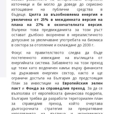
източници и би могло да доведе до сериозно
изтощаване на публични средства в
бъдеще.
Целта за възобновяема енергия е
увеличена от 25% в междинната версия на
плана на 27% в окончателната версия
.
Въпреки това предвижданията за този ръст
остават дълбоко вкоренени в нереалистичното
допускане за увеличаване употребата на биомаса
в сектора за отопление и охлаждане до 2030 г.
Фокус на правителството следва да бъде
постепенното извеждане на въглищата от
енергийната система. Забавянето на този преход
ще тежи като воденичен камък върху финансите
на държавния енергиен сектор, както и ще
ограничи достъпа на България до предстоящия
План за инвестиции на
Европейския зелен
пакт
и
Фонда за справедлив преход
. За да се
възползва от европейската финансова подкрепа,
България трябва да разработи териториален план
за справедлив преход, който очертава
дългосрочната стратегия за прекратяване
използването на въглища и икономическа