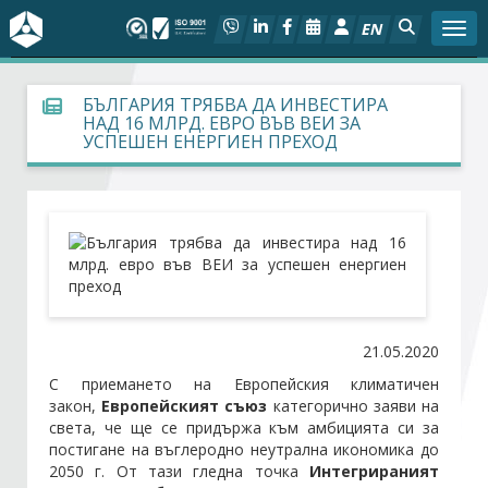
EN
Togg
За БСК
БЪЛГАРИЯ ТРЯБВА ДА ИНВЕСТИРА
НАД 16 МЛРД. ЕВРО ВЪВ ВЕИ ЗА
УСПЕШЕН ЕНЕРГИЕН ПРЕХОД
На фокус
Актуално
Социален диалог
Дейности
21.05.2020
Арбитражен съд
С приемането на Европейския климатичен
закон,
Европейският съюз
категорично заяви на
света, че ще се придържа към амбицията си за
Проекти
постигане на въглеродно неутрална икономика до
2050 г. От тази гледна точка
Интегрираният
Членове