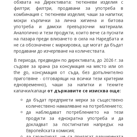
обхвата на Директивата: тютюневи изделия с
филтри; филтри, продавани за употреба в
комбинация с тютюневи изделия; чаши за напитки;
мокри кърпички за лична хигиена и битова
употреба и дамски превързочни материали.
Аналогично и тези продукти, които вече са пуснати
на пазара преди влизането в сила на Наредбата и
не са обозначени с маркировка, ще могат да бъдат
продавани до изчерпване на количествата.
В периода, предвиден по директивата, до 2026 г. за
съдове за храна (за консумация на място или on
the go, консумация от съда, без допълнително
приготвяне - отговарящи на всички тези критерии
едновременно), чаши за напитки и техните
капачки/капаци
от държавите се изисква още:
да бъдат предприети мерки за съществено
количествено намаляване на потреблението;
да наблюдават потреблението на тези
продукти за еднократна употреба и да
докладват за постигнатия напредък на
Европейската комисия;
да гарантират, че са прилагат разширената