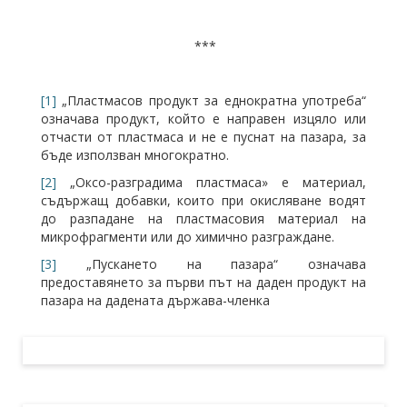
***
[1]
„Пластмасов продукт за еднократна употреба“
означава продукт, който е направен изцяло или
отчасти от пластмаса и не е пуснат на пазара, за
бъде използван многократно.
[2]
„Оксо-разградима пластмаса» е материал,
съдържащ добавки, които при окисляване водят
до разпадане на пластмасовия материал на
микрофрагменти или до химично разграждане.
[3]
„Пускането на пазара“ означава
предоставянето за първи път на даден продукт на
пазара на дадената държава-членка