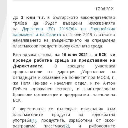
17.06.2021
Стани член
До
3 юли т.г.
в българското законодателство
трябва да бъдат въведени изискванията
на
Директива (ЕС) 2019/904 на Европейския
Абонирайте се!
парламент и на Съвета
от 5 юни 2019 г. относно
намаляването на въздействието на определени
пластмасови продукти върху околната среда.
Във връзка с това,
на 16 юни 2021 г. в БСК се
проведе работна среща за представяне на
Директивата
. В срещата участваха
представители от дирекция „Управление на
отпадъците и опазване на почвите“ при МОСВ, г-
жа Петя Пенева - началник отдел, и г-н Антон
Пейчев -държавен експерт, и заинтересовани
браншови организации и предприятия - членове на
БСК.
С директивата се въвеждат изисквания към
пластмасовите продукти за еднократна
употреба
[1]
, продуктите, изработени от оксо-
разградима пластмаса
[2]
, и риболовните