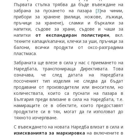
Първата стъпка трябва да бъде въвеждане на
забрана за пускането на пазара
[3]
на чинии,
прибори за хранене (вилици, ножове, лъжици,
пръчици за хранене), сламки и бъркалки за
напитки, съдове за храни, съдове и чаши за
напитки
от експандиран полистирен
, вкл.
техните капаци/капачки, клечки за уши, пръчици за
балони, всички продукти от оксо-разградима
пластмаса.
Забраната ще влезе в сила у нас с приемането на
Наредбата, транспонираща Директивата. Това
означава, че след датата на Наредбата
посоченият тип изделия не следва да бъдат
продавани от производители или вносители, но
количествата, които са пуснати на пазара в
България преди влизане в сила на Наредбата, т.е.
намиращите се в обектите, които предоставят
продуктите си в тях, могат да ги използват до
тяхното изчерпване.
С въвеждането на новата Наредба влизат в сила и
изискванията за маркировка
на включените в