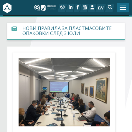
EN
Togg
За БСК
НОВИ ПРАВИЛА ЗА ПЛАСТМАСОВИТЕ
ОПАКОВКИ СЛЕД 3 ЮЛИ
На фокус
Актуално
Социален диалог
Дейности
Арбитражен съд
Проекти
Членове