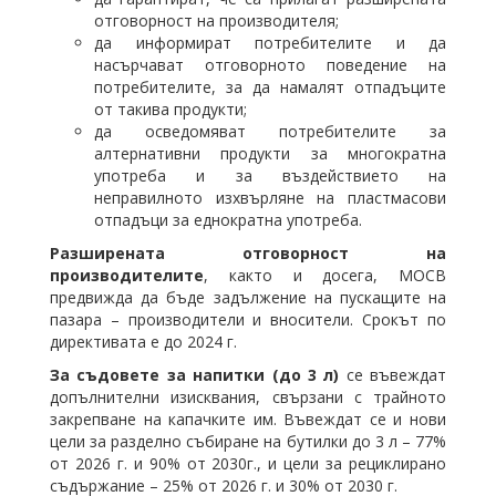
отговорност на производителя;
да информират потребителите и да
насърчават отговорното поведение на
потребителите, за да намалят отпадъците
от такива продукти;
да осведомяват потребителите за
алтернативни продукти за многократна
употреба и за въздействието на
неправилното изхвърляне на пластмасови
отпадъци за еднократна употреба.
Разширената отговорност на
производителите
, както и досега, МОСВ
предвижда да бъде задължение на пускащите на
пазара – производители и вносители. Срокът по
директивата е до 2024 г.
За съдовете за напитки (до 3 л)
се въвеждат
допълнителни изисквания, свързани с трайното
закрепване на капачките им. Въвеждат се и нови
цели за разделно събиране на бутилки до 3 л – 77%
от 2026 г. и 90% от 2030г., и цели за рециклирано
съдържание – 25% от 2026 г. и 30% от 2030 г.