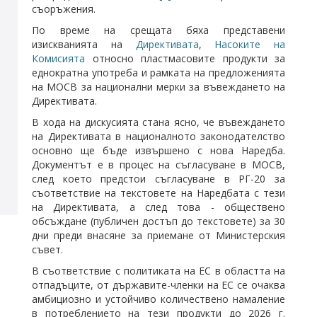
съоръжения.
По време на срещата бяха представени
изискванията на
Директивата
,
Насоките на
Комисията
относно пластмасовите продукти за
еднократна употреба и рамката на предложенията
на МОСВ за национални мерки за въвеждането на
Директивата.
В хода на дискусията стана ясно, че въвеждането
на Директивата в националното законодателство
основно ще бъде извършено с нова Наредба.
Документът е в процес на съгласуване в МОСВ,
след което предстои съгласуване в РГ-20 за
съответствие на текстовете на Наредбата с тези
на Директивата, а след това - обществено
обсъждане (публичен достъп до текстовете) за 30
дни преди внасяне за приемане от Министерския
съвет.
В съответствие с политиката на ЕС в областта на
отпадъците, от държавите-членки на ЕС се очаква
амбициозно и устойчиво количествено намаление
в потреблението на тези продукти до 2026 г.