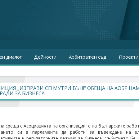
ен диалог
Дейности
Арбитражен съд
Проекти
ИЦИЯ „ИЗПРАВИ СЕ! МУТРИ ВЪН!“ ОБЕЩА НА АОБР 
РАДИ ЗА БИЗНЕСА
на среща с Асоциацията на организациите на българските рабо
зането си в парламента да работи за въвеждане на ел
ативните и регулаторните режими за бизнеса. Събитието бе