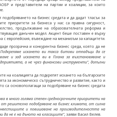
АОБР и представители на партии и коалиции, за които
е.
 подобряването на бизнес средата и да дадат тласък за
ите приоритети за бизнеса у нас са правна сигурност,
телство, продължаване на образователната реформа и
твуващия данъчен модел. Акцент беше поставен е върху
ра с европейския, въвеждане на механизъм за капацитети.
даде прозрачна и конкурентна бизнес среда, която да не
„Подкрепяме искането ви такса битови отпадъци да се
аваме и зад искането ви в Плана за възстановяване и
дприятията, а не чрез финансови инструменти“, допълни
те на коалицията да подкрепят искането на българските
ята за икономическо сътрудничество и развитие, както и
ито са основополагащи за подобряване на бизнес средата
рива в много голяма степен средносрочните приоритети на
а от решително подобряване на бизнес климата, от силна
а инвестициите и повишаване на производителността на
 да не е на дъното на класациите“
, заяви Васил Велев.