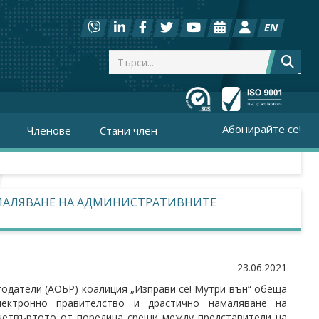
EN
Абонирайте се!
Членове
Стани член
НАМАЛЯВАНЕ НА АДМИНИСТРАТИВНИТЕ
23.06.2021
тодатели (АОБР) коалиция „Изправи се! Мутри вън“ обеща
ектронно правителство и драстично намаляване на
 четвъртото от поредица срещи между представители на