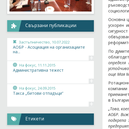
ръководст
социологи
Основна ц
Свързани публикации
ускорен и
сигурнос
обвързван
Застъпничество,
10.07.2022
реформите
АОБР - Асоциация на организациите
По думите
на...
+
облагоде
определя
На фокус,
11.11.2015
устойчиво
Административна тежест
още Мая М
+
Ротационн
На фокус,
24.09.2015
компании 
Такса „битови отпадъци“
приеманет
в Българи
+
„Това, ко
АОБР. Виж
Етикети
подкрепа 
предприят