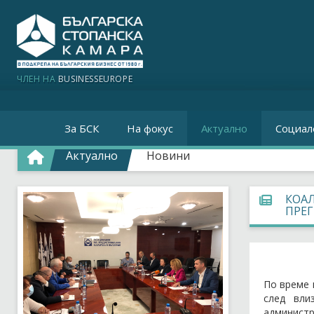
ЧЛЕН НА
BUSINESSEUROPE
За БСК
На фокус
Актуално
Социал
Актуално
Новини
КОАЛ
ПРЕГ
По време 
след вли
администр