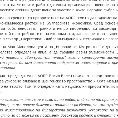
вата на четирите работодателски организации, членове на 
ческите агенции дават шанс за участие в 46-то Народно събрани
ел на срещите са приоритетите на АОБР, които да подпомогнат
кономически растеж на българската икономика. Сред основн
т за собствеността, трайно и непротиворечащо си законода
ето й с потребностите на икономиката, запазването на същес
 в сектор „Енергетика“ - либерализиране и интегриране на паза
 на Мая Манолова целта на „Изправи се! Мутри вън!“ е да съз
телства определени лица, а да създава равни възможности.
 на принципа „Замърсителя плаща“, както категорично заст
ст превес да има директната подкрепа за инвестициите в пре
анолова.
ият председател на АОБР Васил Велев поиска от представители
за ускорено влизане в Шенгенското пространство и Организаци
о на еврото. Той ги определи като национални приоритети, ко
я.
ето заявявате днес, може само да ни радва, тъй като то припок
даме, че все повече български политици разберат, че има нужд
за възстановяване на българската икономика, ускоряване н
ията, за да можем да постигнем догонващ растеж и страната ни