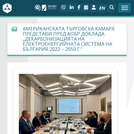
EN
Togg
За БСК
АМЕРИКАНСКАТА ТЪРГОВСКА КАМАРА
ПРЕДСТАВИ ПРЕД АОБР ДОКЛАДА
„ДЕКАРБОНИЗАЦИЯТА НА
На фокус
ЕЛЕКТРОЕНЕРГИЙНАТА СИСТЕМА НА
БЪЛГАРИЯ 2022 – 2050 Г.“
Актуално
Социален диалог
Дейности
Арбитражен съд
Проекти
Членове