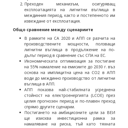
Преходен механизъм, осигуряващ
експлоатацията на лигнитни въглища в
междинния период, както и постепенното им
извеждане от експлоатация.
Общо сравнение между сценариите
В рамките на СА 2020 и АПП се разчита на
производствените мощности, ползващи
лигнитни въглища в продължение на по-
дълъг период в сравнение със СПА на ЕС.
Икономическата оптимизация за постигане
на 55% намаление на емисиите до 2030 г. въз
основа на имплицитна цена на CO2 в AПП
води до междинно производство от лигнитни
въглища в AПП.
AПП показва най-стабилната усреднена
стойност на електроенергията (LCOE) през
целия прогнозен период и по-плавен преход
спрямо другите сценарии.
Постигането на амбициозните цели за ВЕИ
ще изисква инвестиционна рамка за
намаляване на риска, тъй като тяхната