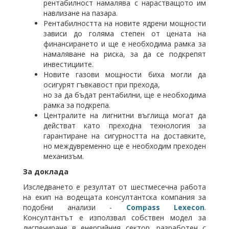
рентабилност намалява с нарастващото им
навлизане на пазара.
Рентабилността на новите ядрени мощности
зависи до голяма степен от цената на
финансирането и ще е необходима рамка за
намаляване на риска, за да се подкрепят
инвестициите.
Новите газови мощности биха могли да
осигурят гъвкавост при прехода,
но за да бъдат рентабилни, ще е необходима
рамка за подкрепа.
Централите на лигнитни въглища могат да
действат като преходна технология за
гарантиране на сигурността на доставките,
но междувременно ще е необходим преходен
механизъм.
За доклада
Изследването е резултат от шестмесечна работа
на екип на водещата консултантска компания за
подобни анализи -
Compass
Lexecon
.
Консултантът е използвал собствен модел за
диспечиране в енергийния сектор, разработен с