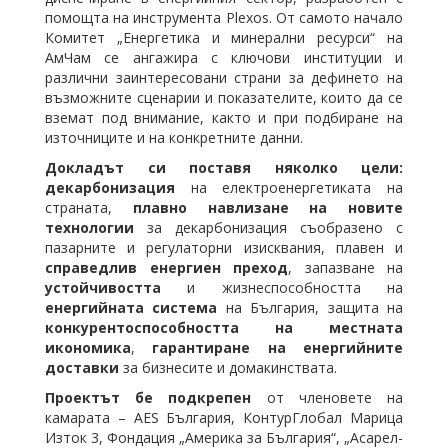
помощта на инструмента Plexos. От самото начало
Комитет „Енергетика и минерални ресурси“ на
АмЧам се ангажира с ключови институции и
различни заинтересовани страни за дефинето на
възможните сценарии и показателите, които да се
вземат под внимание, както и при подбиране на
източниците и на конкретните данни.
Докладът си поставя няколко цели:
декарбонизация
на електроенергетиката на
страната,
плавно навлизане на новите
технологии
за декарбонизация съобразено с
пазарните и регулаторни изисквания, плавен и
справедлив енергиен преход
, запазване на
устойчивостта
и жизнеспособността на
енергийната система
на България, защита на
конкурентоспособността на местната
икономика
,
гарантиране на енергийните
доставки
за бизнесите и домакинствата.
Проектът бе подкрепен
от членовете на
камарата – AES България, КонтурГлобал Марица
Изток 3, Фондация „Америка за България“, „Асарел-