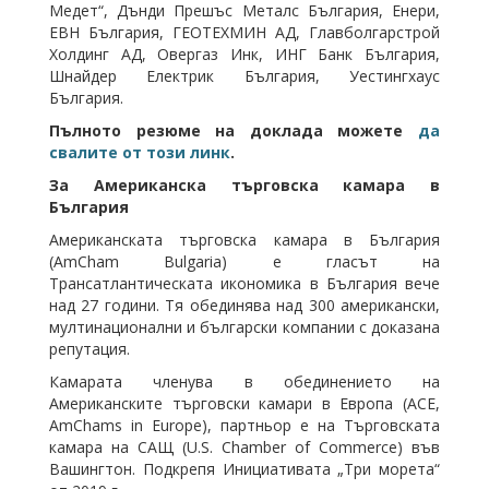
Медет“, Дънди Прешъс Металс България, Енери,
ЕВН България, ГЕОТЕХМИН АД, Главболгарстрой
Холдинг АД, Овергаз Инк, ИНГ Банк България,
Шнайдер Електрик България, Уестингхаус
България.
Пълното резюме на доклада
можете
да
свалите от този линк
.
За Американска търговска камара в
България
Американската търговска камара в България
(AmCham Bulgaria) е гласът на
Трансатлантическата икономика в България вече
над 27 години. Тя обединява над 300 американски,
мултинационални и български компании с доказана
репутация.
Камарата членува в обединението на
Американските търговски камари в Европа (ACE,
AmChams in Europe), партньор е на Търговската
камара на САЩ (U.S. Chamber of Commerce) във
Вашингтон. Подкрепя Инициативата „Три морета“