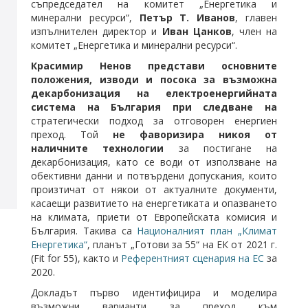
съпредседател на комитет „Енергетика и
минерални ресурси“,
Петър Т. Иванов
, главен
изпълнителен директор и
Иван Цанков
, член на
комитет „Енергетика и минерални ресурси“.
Красимир Ненов представи основните
положения, изводи и посока за възможна
декарбонизация на електроенергийната
система на България при следване на
стратегически подход за отговорен енергиен
преход. Той
не фаворизира никоя от
наличните технологии
за постигане на
декарбонизация, като се води от използване на
обективни данни и потвърдени допускания, които
произтичат от някои от актуалните документи,
касаещи развитието на енергетиката и опазването
на климата, приети от Европейската комисия и
България. Такива са
Националният план „Климат
Енергетика“
, планът „Готови за 55“ на ЕК от 2021 г.
(Fit for 55), както и
Референтният сценария на ЕС
за
2020.
Докладът първо идентифицира и моделира
възможни варианти за преход към