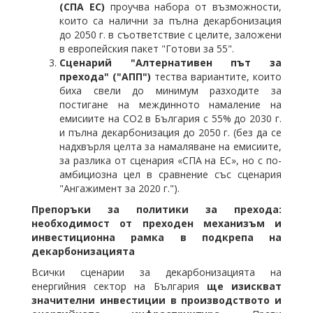
(СПА ЕС)
проучва набора от възможности,
които са налични за пълна декарбонизация
до 2050 г. в съответствие с целите, заложени
в европейския пакет "Готови за 55".
Сценарий "Алтернативен път за
прехода" ("АПП")
тества вариантите, които
биха свели до минимум разходите за
постигане на междинното намаление на
емисиите на CO2 в България с 55% до 2030 г.
и пълна декарбонизация до 2050 г. (без да се
надхвърля целта за намаляване на емисиите,
за разлика от сценария «СПА на ЕС», но с по-
амбициозна цел в сравнение със сценария
"Ангажимент за 2020 г.").
Препоръки за политики за прехода:
необходимост от преходен механизъм и
инвестиционна рамка в подкрепа на
декарбонизацията
Всички сценарии за декарбонизацията на
енергийния сектор на България
ще изискват
значителни инвестиции в производството и