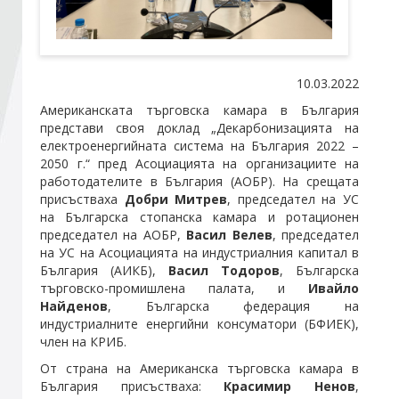
Стани член
10.03.2022
Абонирайте се!
Американската търговска камара в България
представи своя доклад „Декарбонизацията на
електроенергийната система на България 2022 –
2050 г.“ пред Асоциацията на организациите на
работодателите в България (АОБР). На срещата
присъстваха
Добри Митрев
, председател на УС
на Българска стопанска камара и ротационен
председател на АОБР,
Васил Велев
, председател
на УС на Асоциацията на индустриалния капитал в
България (АИКБ),
Васил Тодоров
, Българска
търговско-промишлена палата, и
Ивайло
Найденов
, Българска федерация на
индустриалните енергийни консуматори (БФИЕК),
член на КРИБ.
От страна на Американска търговска камара в
България присъстваха:
Красимир Ненов
,