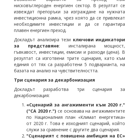
нисковъглероден енергиен сектор. В резултат се
извеждат препоръки за изграждане на нужната
инвестиционна рамка, чрез която да се привлекат
необходимите инвестиции и да се гарантира
плавен енергиен преход.
Докладът анализира тези
ключови индикатори
за представяне
: инсталирана мощност,
гъвкавост, инвестиции, емисии и разходи (цена). В
резултат са изготвени трите сценария, като към
единия от тях са разработени 5 подварианта, на
базата на анализ на чувствителността.
Три сценария за декарбонизация
Докладът разработва три сценария за
декарбонизация:
«Сценари
й
за ангажименти към 2020 г."
("СА 2020 г.")
се основава на ангажиментите
по Националния план «Климат енергетика»
от 2020 г. Това е изходният сценарий, който
служи за сравнение с другите два сценария.
"Сценарият с повишена амбиция на ЕС»