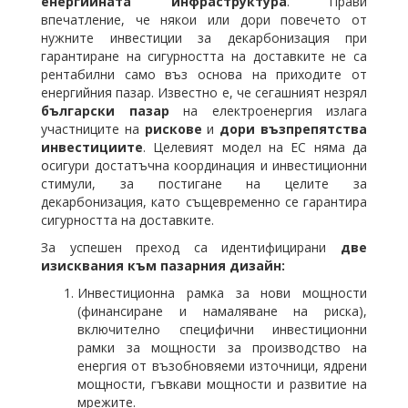
енергийната инфраструктура
. Прави
впечатление, че някои или дори повечето от
нужните инвестиции за декарбонизация при
гарантиране на сигурността на доставките не са
рентабилни само въз основа на приходите от
енергийния пазар. Известно е, че сегашният незрял
български пазар
на електроенергия излага
участниците на
рискове
и
дори възпрепятства
инвестициите
. Целевият модел на ЕС няма да
осигури достатъчна координация и инвестиционни
стимули, за постигане на целите за
декарбонизация, като същевременно се гарантира
сигурността на доставките.
За успешен преход са идентифицирани
две
изисквания към пазарния дизайн:
Инвестиционна рамка за нови мощности
(финансиране и намаляване на риска),
включително специфични инвестиционни
рамки за мощности за производство на
енергия от възобновяеми източници, ядрени
мощности, гъвкави мощности и развитие на
мрежите.