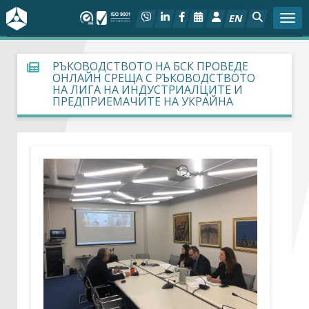
EN
Togg
За БСК
РЪКОВОДСТВОТО НА БСК ПРОВЕДЕ
ОНЛАЙН СРЕЩА С РЪКОВОДСТВОТО
НА ЛИГА НА ИНДУСТРИАЛЦИТЕ И
На фокус
ПРЕДПРИЕМАЧИТЕ НА УКРАЙНА
Актуално
Социален диалог
Дейности
Арбитражен съд
Проекти
Членове