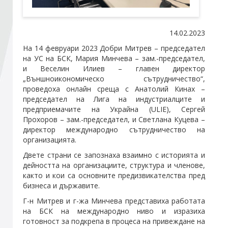
Стани член
14.02.2023
На 14 февруари 2023 Добри Митрев – председател
Абонирайте се!
на УС на БСК, Мария Минчева – зам.-председател,
и Веселин Илиев – главен директор
„Външноикономическо сътрудничество“,
проведоха онлайн среща с Анатолий Кинах –
председател на Лига на индустриалците и
предприемачите на Украйна (ULIE), Сергей
Прохоров – зам.-председател, и Светлана Куцева –
директор международно сътрудничество на
организацията.
Двете страни се запознаха взаимно с историята и
дейността на организациите, структура и членове,
както и кои са основните предизвикателства пред
бизнеса и държавите.
Г-н Митрев и г-жа Минчева представиха работата
на БСК на международно ниво и изразиха
готовност за подкрепа в процеса на привеждане на