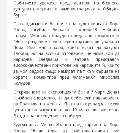
Събитието уважиха представители на бизнеса,
културата, медиите и администрацията на Община
Бургас.
С аплодисменти бе почетена художничката Лора
Янева, загубила битката с ковид-19. Нейният
съпруг Мирослав Калудов представи творбите ѝ.
"Не се разделям с нито една картина, рисувана от
Лора. Има много хора, които искат да закупят
творба, но на всички отговарям, че няма кой да
нарисува следваща и затова представям
висококачествени принтове на картините ѝ, които
за моя радост също намират път към сърцата на
хората", коментира пред Флагман.бг Мирослав
Калудов.
Откриването на експозицията бе на 7 март. Денят
е избран специално, за да отбележи навечерието
на Празника на жената. Платната ще радват всеки
ценител на изкуството до 19 март включително.
Входът за посещение е свободен.
Художникът Митко Иванов пред картина на Лора
Янева. "Беше една от най-талантливите ми