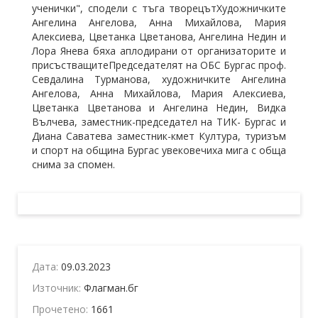
ученички", сподели с тъга творецътХудожничките
Ангелина Ангелова, Анна Михайлова, Мария
Алексиева, Цветанка Цветанова, Ангелина Недин и
Лора Янева бяха аплодирани от организаторите и
присъстващитеПредседателят на ОБС Бургас проф.
Севдалина Турманова, художничките Ангелина
Ангелова, Анна Михайлова, Мария Алексиева,
Цветанка Цветанова и Ангелина Недин,
Видка
Вълчева
, заместник-председател на ТИК- Бургас и
Диана Саватева заместник-кмет Култура, туризъм
и спорт на община Бургас увековечиха мига с обща
снима за спомен.
Дата:
09.03.2023
Източник:
Флагман.бг
Прочетено:
1661