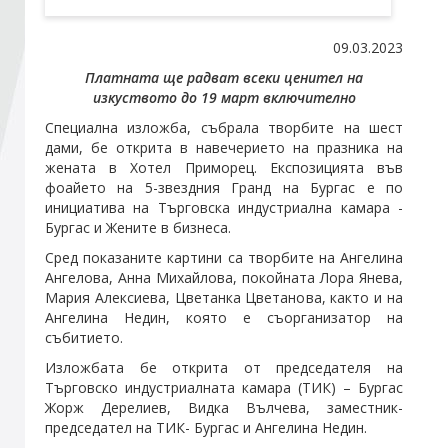
09.03.2023
Стани член
Платната ще радват всеки ценител на
изкуството до 19 март включително
Абонирайте се!
Специална изложба, събрала творбите на шест
дами, бе открита в навечерието на празника на
жената в Хотел Приморец. Експозицията във
фоайето на 5-звездния Гранд на Бургас е по
инициатива на Търговска индустриална
камара
-
Бургас и Жените в бизнеса.
Сред показаните картини са творбите на Ангелина
Ангелова, Анна Михайлова, покойната Лора Янева,
Мария Алексиева, Цветанка Цветанова, както и на
Ангелина Недин, която е съорганизатор на
събитието.
Изложбата бе открита от председателя на
Търговско индустриалната
камара
(ТИК) – Бургас
Жорж Дерелиев,
Видка Вълчева
, заместник-
председател на ТИК- Бургас и Ангелина Недин.