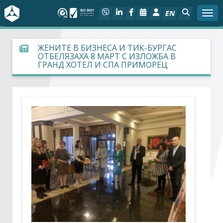
EN
Togg
За БСК
ЖЕНИТЕ В БИЗНЕСА И ТИК-БУРГАС
ОТБЕЛЯЗАХА 8 МАРТ С ИЗЛОЖБА В
ГРАНД ХОТЕЛ И СПА ПРИМОРЕЦ
На фокус
Актуално
Социален диалог
Дейности
Арбитражен съд
Проекти
Членове