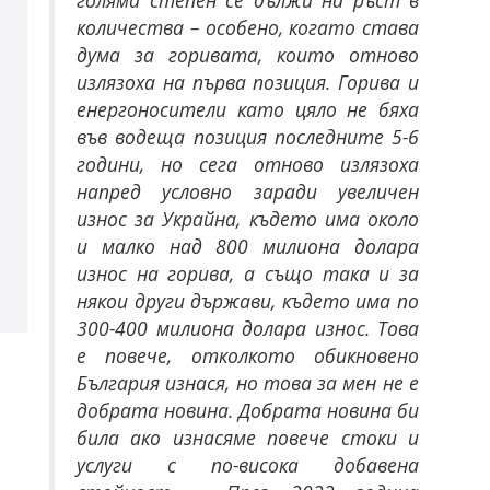
голяма степен се дължи на ръст в
количества – особено, когато става
дума за горивата, които отново
излязоха на първа позиция. Горива и
енергоносители като цяло не бяха
във водеща позиция последните 5-6
години, но сега отново излязоха
напред условно заради увеличен
износ за Украйна, където има около
и малко над 800 милиона долара
износ на горива, а също така и за
някои други държави, където има по
300-400 милиона долара износ. Това
е повече, отколкото обикновено
България изнася, но това за мен не е
добрата новина. Добрата новина би
била ако изнасяме повече стоки и
услуги с по-висока добавена