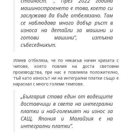
стойност. .. През 2022 година
машиностроенето е това, което си
заслужава да бъде отбелязано. Там
се наблюдава много добър ръст в
износа на детайли за машини и
готови машини”, изтъкна
събеседникът.
Илиев отбеляза, че по някакъв начин кризата с
чипове, която повлия на доста световни
производства, при нас е повлияла положително,
тъй като износът ни на интегрални платки също е
нараснал с много големи темпове.
„България става един от водещите
доставчици в света на интегрални
платки и най-големият ни износ за
САЩ, Япония и Малайзия е на
интегрални платки”.