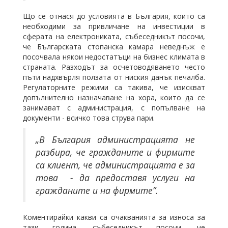
Що се отнася до условията в България, които са
необходими за привличане на инвестиции в
сферата на електрониката, събеседникът посочи,
че Българската стопанска камара неведнъж е
посочвала някои недостатъци на бизнес климата в
страната. Разходът за осчетоводяването често
пъти надхвърля ползата от ниския данък печалба.
Регулаторните режими са такива, че изискват
допълнително назначаване на хора, които да се
занимават с администрация, с попълване на
документи - всичко това струва пари.
„В България администрацията не
разбира, че гражданите и фирмите
са клиент, че администрацията е за
това - да предоставя услуги на
гражданите и на фирмите”.
Коментирайки какви са очакванията за износа за
тази година, събеседникът посочи, че