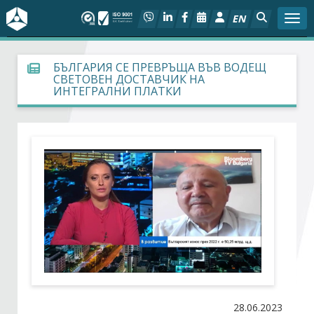
EN
Togg
За БСК
БЪЛГАРИЯ СЕ ПРЕВРЪЩА ВЪВ ВОДЕЩ
СВЕТОВЕН ДОСТАВЧИК НА
ИНТЕГРАЛНИ ПЛАТКИ
На фокус
Актуално
Социален диалог
Дейности
Арбитражен съд
Проекти
28.06.2023
Членове