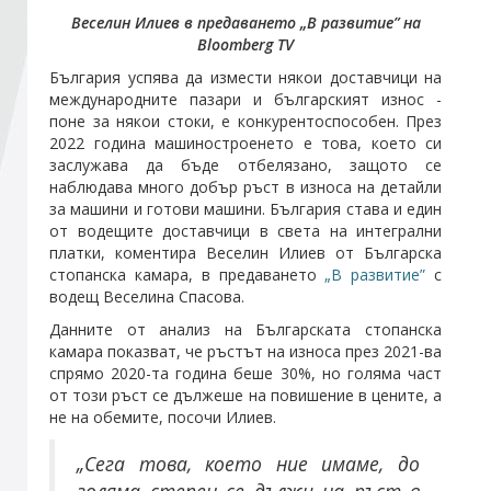
Веселин Илиев в предаването „В развитие” на
Bloomberg TV
Стани член
България успява да измести някои доставчици на
международните пазари и българският износ -
Абонирайте се!
поне за някои стоки, е конкурентоспособен. През
2022 година машиностроенето е това, което си
заслужава да бъде отбелязано, защото се
наблюдава много добър ръст в износа на детайли
за машини и готови машини. България става и един
от водещите доставчици в света на интегрални
платки, коментира Веселин Илиев от Българска
стопанска камара, в предаването
„В развитие”
с
водещ Веселина Спасова.
Данните от анализ на Българската стопанска
камара показват, че ръстът на износа през 2021-ва
спрямо 2020-та година беше 30%, но голяма част
от този ръст се дължеше на повишение в цените, а
не на обемите, посочи Илиев.
„Сега това, което ние имаме, до