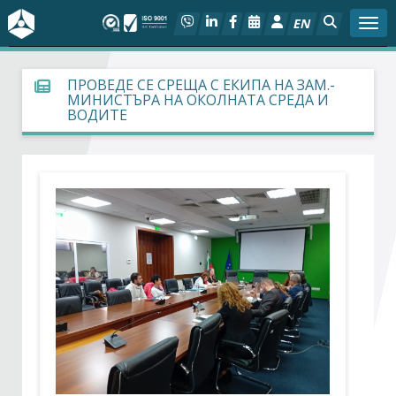
EN
Togg
За БСК
ПРОВЕДЕ СЕ СРЕЩА С ЕКИПА НА ЗАМ.-
МИНИСТЪРА НА ОКОЛНАТА СРЕДА И
ВОДИТЕ
На фокус
Актуално
Социален диалог
Дейности
Арбитражен съд
Проекти
Членове