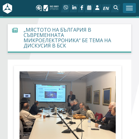
EN
Togg
За БСК
„МЯСТОТО НА БЪЛГАРИЯ В
СЪВРЕМЕННАТА
МИКРОЕЛЕКТРОНИКА“ БЕ ТЕМА НА
На фокус
ДИСКУСИЯ В БСК
Актуално
Социален диалог
Дейности
Арбитражен съд
Проекти
Членове