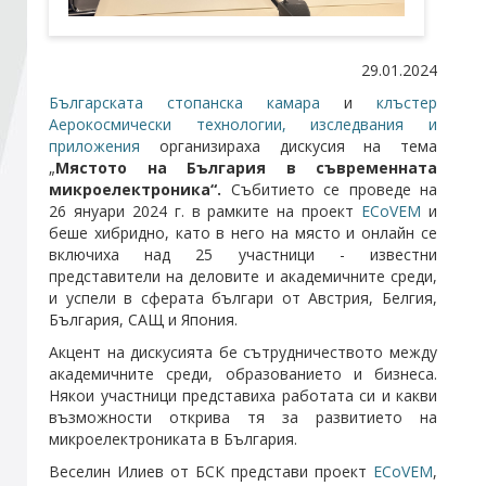
Стани член
29.01.2024
Българската стопанска камара
и
клъстер
Абонирайте се!
Аерокосмически технологии, изследвания и
приложения
организираха дискусия на тема
„
Мястото на България в съвременната
микроелектроника“.
Събитието се проведе на
26 януари 2024 г. в рамките на проект
ECoVEM
и
беше хибридно, като в него на място и онлайн се
включиха над 25 участници - известни
представители на деловите и академичните среди,
и успели в сферата българи от Австрия, Белгия,
България, САЩ и Япония.
Акцент на дискусията бе сътрудничеството между
академичните среди, образованието и бизнеса.
Някои участници представиха работата си и какви
възможности открива тя за развитието на
микроелектрониката в България.
Веселин Илиев от БСК представи проект
ECoVEM
,