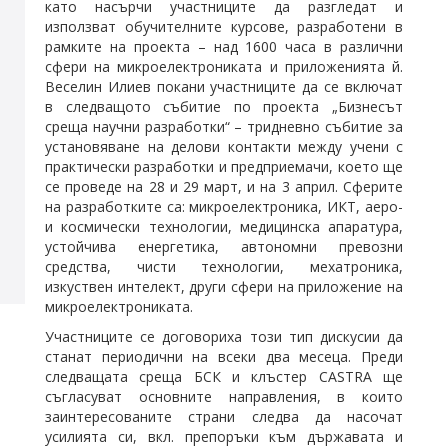
като насърчи участниците да разгледат и
използват обучителните курсове, разработени в
рамките на проекта – над 1600 часа в различни
сфери на микроелектрониката и приложенията й.
Веселин Илиев покани участниците да се включат
в следващото събитие по проекта „Бизнесът
среща научни разработки“ – тридневно събитие за
установяване на делови контакти между учени с
практически разработки и предприемачи, което ще
се проведе на 28 и 29 март, и на 3 април. Сферите
на разработките са: микроелектроника, ИКТ, аеро-
и космически технологии, медицинска апаратура,
устойчива енергетика, автономни превозни
средства, чисти технологии, мехатроника,
изкуствен интелект, други сфери на приложение на
микроелектрониката.
Участниците се договориха този тип дискусии да
станат периодични на всеки два месеца. Преди
следващата среща БСК и клъстер CASTRA ще
съгласуват основните направления, в които
заинтересованите страни следва да насочат
усилията си, вкл. препоръки към държавата и