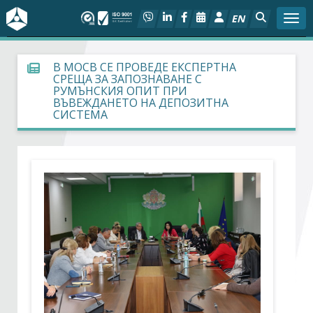
EN
Togg
За БСК
В МОСВ СЕ ПРОВЕДЕ ЕКСПЕРТНА
СРЕЩА ЗА ЗАПОЗНАВАНЕ С
РУМЪНСКИЯ ОПИТ ПРИ
На фокус
ВЪВЕЖДАНЕТО НА ДЕПОЗИТНА
СИСТЕМА
Актуално
Социален диалог
Дейности
Арбитражен съд
Проекти
Членове