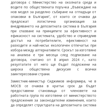
договора с Министерство на околната среда и
водите по обществената поръчка „Въвеждане на
нов модел за разделно събиране на отпадъци от
опаковки в България“, от които се очаква да
предложат логистична организация за
внедряването на депозитната система в България
при спазване на принципите за ефективност и
ефикасност на системата, удобство и справедлив
достъп на потребителите, ефективност на
разходите и най-нисък екологичен отпечатък при
избора между алтернативите. Срокът за изготвяне
на анализа е три месеца след подписване на
договора, считано от 8 април 2024 г., като
резултатите от него ще бъдат подложени на
широка обществена дискусия с всички
заинтересовани страни.
Заместник-министър Сиджимов информира, че в
МОСВ се очаква в кратък срок да бъдат
предоставени становища от членовете на
работната група по изготвени от министерството
предложения за законодателни изменения, които
да определят структурата на депозитната система