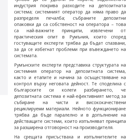
индустрия покрива разходите на депозитната
система; системният оператор да няма право да
разпределя печалба; събраните депозитни
опаковки да са собственост на оператора – това
са най-важните принципи, извлечени от
практическия опит в Румъния, които според
гостуващите експерти трябва да бъдат спазвани,
за да се избегнат проблеми при въвеждането на
системата.
Румънските експерти представиха структурата на
системния оператор на депозитната система,
както и етапите и начина за осъществяване на
контрол върху неговата дейност. Те споделиха с
българските си колеги разбирането, че
депозитната система е най-ефективният метод за
събиране на чисти и висококачествени
рециклируеми материали. Нейното функциониране
трябва да бъде паралелно и в допълнение на
действащите системи, които изпълняват принципа
за разширена отговорност на производителя.
На срещата присъстваха и изпълнителите на