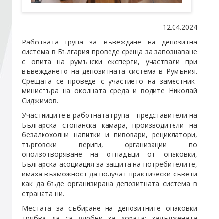
Стани член
12.04.2024
Работната група за въвеждане на депозитна
система в България проведе среща за запознаване
Абонирайте се!
с опита на румънски експерти, участвали при
въвеждането на депозитната система в Румъния.
Срещата се проведе с участието на заместник-
министъра на околната среда и водите Николай
Сиджимов.
Участниците в работната група – представители на
Българска стопанска камара, производители на
безалкохолни напитки и пивовари, рециклатори,
търговски вериги, организации по
оползотворяване на отпадъци от опаковки,
Българска асоциация за защита на потребителите,
имаха възможност да получат практически съвети
как да бъде организирана депозитната система в
страната ни.
Местата за събиране на депозитните опаковки
трябва да са удобни за хората; задължената