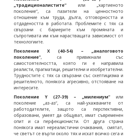
„традиционалистите“
или „хартиеното
поколение“, са пазители на ценностното
отношение към труда, дълга, отговорността и
отдадеността в работата. Проблемите с тях са
свързани с бариерите към промяната и
съпротивата им към нарастващата зависимост от
технологиите.
Поколение Х (40-54) – „аналоговото
поколение“
, са привикнали със
самостоятелността, която ги е направила
реалисти, прагматици, решителни и изобретателни.
Трудностите с тях са свързани със скептицизма и
решителното, понякога агресивно, отстояване на
интересите.
Поколение Y (27-39) – „милениум“
или
поколение „аз-аз“, са най-ухажваните от
работодателите, защото са перспективни,
образовани, умеят да общуват, имат съвременен
опит и са перфекционисти. От друга страна
понякога имат нереалистични очаквания, смятат,
че светът се върти около тях и искат всичко сега и