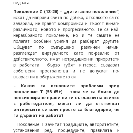
веднага.
Поколение Z (18-26) – „дигитално поколение“
,
искат да направи света по-добър, отколкото са го
заварили, не правят компромиси и търсят винаги
различното, новото и прогресивното. Те са най-
неразбраното поколение, но и те самите не
полагат особени усилия да разберат другите.
Общуват по съвършено различен начин,
разглеждат виртуалното като по-реално от
действителното, имат нетрадиционни приоритети
в работата бързо губят интерес, създават
собствени пространства и не допускат по-
възрастни в обкръжението си.
– Какви са основните проблеми пред
поколение Т (55-65+) – това че са близо до
пенсиониране прави ли ги съгласни на всичко
с работодателя, могат ли да отстояват
интересите си или просто са благодарни, че
ги държат на работа?
– Поколение Т зачитат традициите, авторитетите,
установения ред, процедурите, правилата и