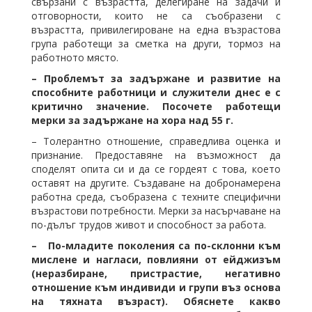
свързани с възрастта, делегиране на задачи и
отговорности, които не са съобразени с
възрастта, привилегироване на една възрастова
група работещи за сметка на други, тормоз на
работното място.
– Проблемът за задържане и развитие на
способните работници и служители днес е с
критично значение. Посочете работещи
мерки за задържане на хора над 55 г.
– Толерантно отношение, справедлива оценка и
признание. Предоставяне на възможност да
споделят опита си и да се гордеят с това, което
оставят на другите. Създаване на добронамерена
работна среда, съобразена с техните специфични
възрастови потребности. Мерки за насърчаване на
по-дълъг трудов живот и способност за работа.
– По-младите поколения са по-склонни към
мислене и нагласи, повлияни от ейджизъм
(неразбиране, пристрастие, негативно
отношение към индивиди и групи въз основа
на тяхната възраст). Обяснете какво