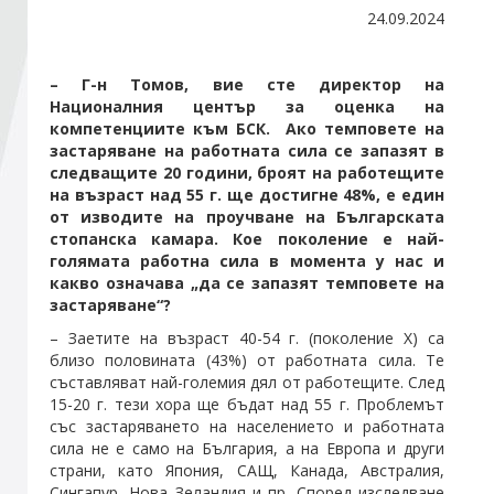
24.09.2024
Стани член
– Г-н Томов, вие сте директор на
Националния център за оценка на
Абонирайте се!
компетенциите към БСК. Ако темповете на
застаряване на работната сила се запазят в
следващите 20 години, броят на работещите
на възраст над 55 г. ще достигне 48%, е един
от изводите на проучване на Българската
стопанска камара. Кое поколение е най-
голямата работна сила в момента у нас и
какво означава „да се запазят темповете на
застаряване“?
– Заетите на възраст 40-54 г. (поколение Х) са
близо половината (43%) от работната сила. Те
съставляват най-големия дял от работещите. След
15-20 г. тези хора ще бъдат над 55 г. Проблемът
със застаряването на населението и работната
сила не е само на България, а на Европа и други
страни, като Япония, САЩ, Канада, Австралия,
Сингапур, Нова Зеландия и пр. Според изследване