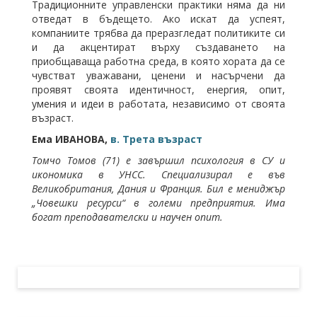
Традиционните управленски практики няма да ни
отведат в бъдещето. Ако искат да успеят,
компаниите трябва да преразгледат политиките си
и да акцентират върху създаването на
приобщаваща работна среда, в която хората да се
чувстват уважавани, ценени и насърчени да
проявят своята идентичност, енергия, опит,
умения и идеи в работата, независимо от своята
възраст.
Ема ИВАНОВА,
в. Трета възраст
Томчо Томов (71) е завършил психология в СУ и
икономика в УНСС. Специализирал е във
Великобритания, Дания и Франция. Бил е мениджър
„Човешки ресурси“ в големи предприятия. Има
богат преподавателски и научен опит.