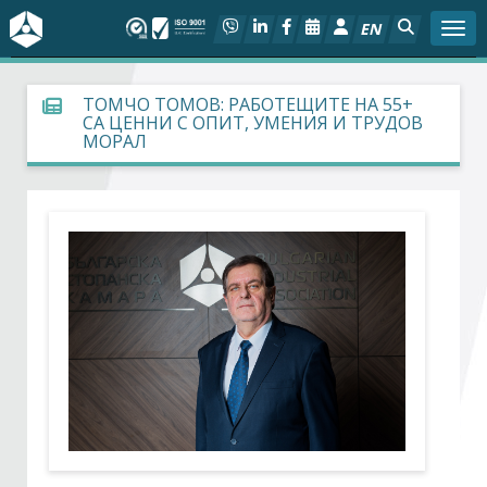
EN
Togg
За БСК
ТОМЧО ТОМОВ: РАБОТЕЩИТЕ НА 55+
СА ЦЕННИ С ОПИТ, УМЕНИЯ И ТРУДОВ
МОРАЛ
На фокус
Актуално
Социален диалог
Дейности
Арбитражен съд
Проекти
Членове