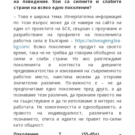
на поведение. Кои са силните и слабите
страни на всяко едно поколение?
– Това е широка тема. Изчерпателна информация
по този въпрос може да се намери на сайта на
един от проектите на БСК, свързан с проучване и
разработване на профилите на поколенията
работна сила в България –
https://activeageing.bia-
bg.com/
. Всяко поколение е продукт на своето
време, така че не трябва да говорим обобщено за
силни и слаби страни. Но ако разглеждаме
поколенията в контекста на днешните
предизвикателства и изисквания на съвременното
работно място, наистина можем да откроим
значителни различия. По-важното е – не да
предпочитаме едно поколение пред друго, а да
познаваме тези различия, да признаем правото им
на съществуване и да ги използваме в интерес на
работата. Не хомогенността и еднообразието, а
правото на индивидуалност, различията в
познанието, опита и идеите ни правят по-силни
като общност.
Поколение Т (55-65+) –