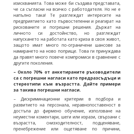
изискванията. Това може би създава представата,
че са съгласни на всичко с работодателя. Но не е
напълно така! Те разглеждат интересите на
предприятието като първостепенни и реагират на
рискованите и погрешни решения. Държат на
личното си достойнство, но разглеждат
напускането на работата като криза в своя живот,
защото имат много по-ограничени шансове за
намирането на ново поприще. Това ги принуждава
да правят много повече компромиси в сравнение с
другите поколения.
– Около 70% от анкетираните ръководители
са с погрешни нагласи като предразсъдъци и
стереотипи към възрастта. Дайте примери
за такива погрешни нагласи.
– Дискриминационни критерии в подбора и
развитието на персонала, неравнопоставеност в
достъпа до фирмено обучение, използване на
неуместни коментари, шеги или изрази, свързани с
възрастта, снизходителност, подценяване,
пренебрежение или ощетяване по причини,