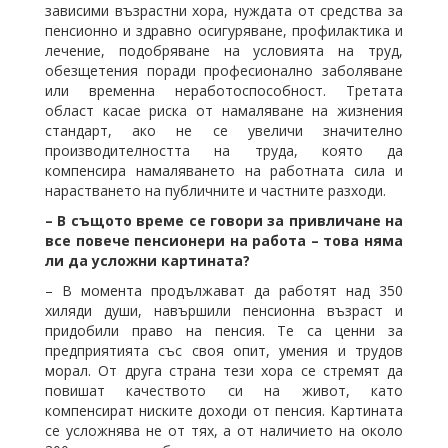
зависими възрастни хора, нуждата от средства за
пенсионно и здравно осигуряване, профилактика и
лечение, подобряване на условията на труд,
обезщетения поради професионално заболяване
или временна неработоспособност. Третата
област касае риска от намаляване на жизнения
стандарт, ако не се увеличи значително
производителността на труда, която да
компенсира намаляването на работната сила и
нарастването на публичните и частните разходи.
– В същото време се говори за привличане на
все повече пенсионери на работа – това няма
ли да усложни картината?
– В момента продължават да работят над 350
хиляди души, навършили пенсионна възраст и
придобили право на пенсия. Те са ценни за
предприятията със своя опит, умения и трудов
морал. От друга страна тези хора се стремят да
повишат качеството си на живот, като
компенсират ниските доходи от пенсия. Картината
се усложнява не от тях, а от наличието на около