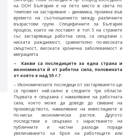
на ООН България е на пето място в света по
темпове на застаряване – динамика, промяна във
времето на съотношението между различните
възрастови групи. Специфичните за България
процеси, които ни поставят в топ 5 на страните
със застаряваща работна сила, са свързани с
ниската раждаемост, сравнително по-високата
смъртност, високата хронична заболеваемост и
миграцията.
– Какви са последиците за една страна и
икономиката й от работна сила, половината
от която е над 55 г.?
– Икономическите последици от застаряването ще
се проявят най-силно в следните три области.
Първата е свързана с намаляване на работната
сила, което може да доведе до свиване на
производството, намаляване на инвестициите и
по-нисък икономически растеж. Другото
последствие е свързано с нарастването на
публичните и частни разходи поради
увеличаването нa броя нa работещите или