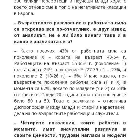
300 хиляди неработещи и неучещи млади хора, с
което отново сме в топ 5 на негативните класации
в Европа.
– Възрастовото разслоение в работната сила
се откроява все по-отчетливо, е друг извод
от анализът. Не е ли било винаги така и в
какво е разликата сега?
– Както посочих, 43% от работната сила са
поколение Х – хората на възраст 40-54 г.
Работещите на възраст 55-65+ г. (поколение Т)
съставляват 24%, поколение Y (27-39 г.) – 27%, и
поколение Z (18-26 г.) – 6%. Иначе казано, по-
възрастните поколения работна сила (Т и Х) в
момента са 67%, докато по-младите (Y и Z) са 33%
от заетите. Преди 20 години това съотношение е
било 50 на 50. Това е разликата – отчетлива
диспропорция между млади и стари и нарастване
дела на по-възрастните работници и служители.
– Четирите поколения, които работят в
момента, имат значителни различия в
своите ценности, трудови нагласи и модели