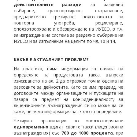
действителните разходи
за разделно
събиране, транспортиране, съхраняване,
предварително третиране, подготовката за
повторна употреба, рециклиране,
оползотворяване и обезвреждане на ИУЕЕО, в т.ч.
за изграждане на система за разделно събиране на
ИУЕЕО и за изпълнение на целите по чл. 10 и 14.
КАКЪВ Е АКТУАЛНИЯТ ПРОБЛЕМ?
На практика, няма информация за начина на
определяне на продуктовата такса, въпреки
изискването на ал. 2 да отразява точна оценка на
разходите за дейностите. Като се има предвид, че
договорите между организациите и пускащите на
пазара са предмет на конфиденциалност, за
лицензионните възнаграждения също може да се
каже, че няма информация за тяхното определяне.
Четирите организации по оползотворяване
едновременно
вдигат своите такси (лицензионни
възнаграждения) със
700 до 1000 процента
, при