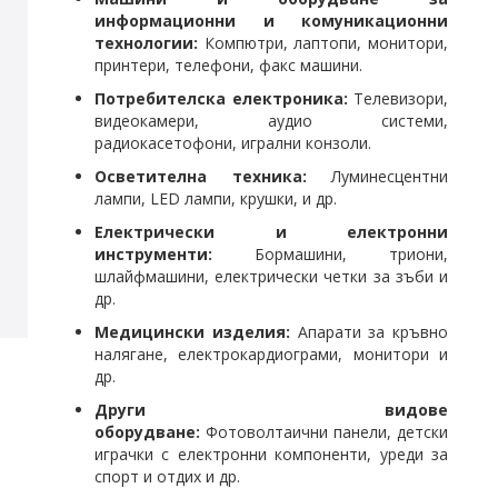
информационни и комуникационни
технологии:
Компютри, лаптопи, монитори,
принтери, телефони, факс машини.
Потребителска електроника:
Телевизори,
видеокамери, аудио системи,
радиокасетофони, игрални конзоли.
Осветителна техника:
Луминесцентни
лампи, LED лампи, крушки, и др.
Електрически и електронни
инструменти:
Бормашини, триони,
шлайфмашини, електрически четки за зъби и
др.
Медицински изделия:
Апарати за кръвно
налягане, електрокардиограми, монитори и
др.
Други видове
оборудване:
Фотоволтаични панели, детски
играчки с електронни компоненти, уреди за
спорт и отдих и др.