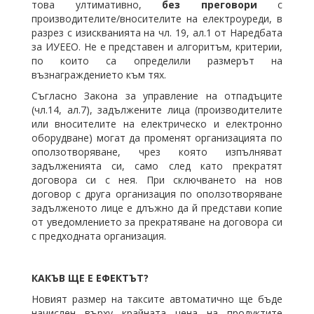
това ултимативно,
без преговори
с
производителите/вносителите на електроуреди, в
разрез с изискванията на чл. 19, ал.1 от Наредбата
за ИУЕЕО. Не е представен и алгоритъм, критерии,
по които са определили размерът на
възнаграждението към тях.
Съгласно Закона за управление на отпадъците
(чл.14, ал.7), задължените лица (производителите
или вносителите на електрическо и електронно
оборудване) могат да променят организацията по
оползотворяване, чрез която изпълняват
задълженията си, само след като прекратят
договора си с нея. При сключването на нов
договор с друга организация по оползотворяване
задълженото лице е длъжно да й представи копие
от уведомлението за прекратяване на договора си
с предходната организация.
КАКЪВ ЩЕ Е ЕФЕКТЪТ?
Новият размер на таксите автоматично ще бъде
начислен върху крайната цена на продуктите