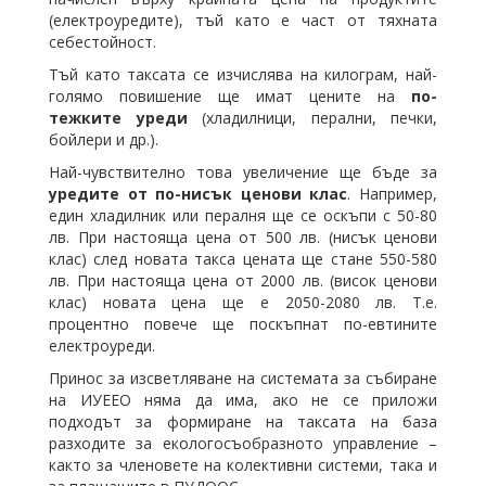
(електроуредите), тъй като е част от тяхната
себестойност.
Тъй като таксата се изчислява на килограм, най-
голямо повишение ще имат цените на
по-
тежките уреди
(хладилници, перални, печки,
бойлери и др.).
Най-чувствително това увеличение ще бъде за
уредите от по-нисък ценови клас
. Например,
един хладилник или пералня ще се оскъпи с 50-80
лв. При настояща цена от 500 лв. (нисък ценови
клас) след новата такса цената ще стане 550-580
лв. При настояща цена от 2000 лв. (висок ценови
клас) новата цена ще е 2050-2080 лв. Т.е.
процентно повече ще поскъпнат по-евтините
електроуреди.
Принос за изсветляване на системата за събиране
на ИУЕЕО няма да има, ако не се приложи
подходът за формиране на таксата на база
разходите за екологосъобразното управление –
както за членовете на колективни системи, така и