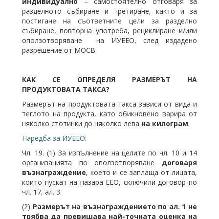
индивидуално
– самостоятелно отговаря за
разделното събиране и третиране, както и за
постигане на съответните цели за разделно
събиране, повторна употреба, рециклиране и/или
оползотворяване на ИУЕЕО, след издадено
разрешение от МОСВ.
КАК СЕ ОПРЕДЕЛЯ РАЗМЕРЪТ НА
ПРОДУКТОВАТА ТАКСА?
Размерът на продуктовата такса зависи от вида и
теглото на продукта, като обикновено варира от
няколко стотинки до няколко лева
на килограм
.
Наредба за ИУЕЕО
:
Чл. 19. (1) За изпълнение на целите по чл. 10 и 14
организацията по оползотворяване
договаря
възнаграждение
, което и се заплаща от лицата,
които пускат на пазара ЕЕО, сключили договор по
чл. 17, ал. 3.
(2)
Размерът на възнаграждението по ал. 1 не
трябва да превишава най-точната оценка на