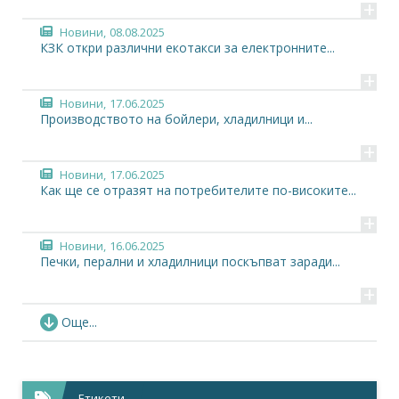
+
Новини,
08.08.2025
КЗК откри различни екотакси за електронните...
+
Новини,
17.06.2025
Производството на бойлери, хладилници и...
+
Новини,
17.06.2025
Как ще се отразят на потребителите по-високите...
+
Новини,
16.06.2025
Печки, перални и хладилници поскъпват заради...
+
Новини,
13.06.2025
Още...
Бялата техника поскъпва с между 5 и 10%
+
Новини,
09.06.2025
Етикети