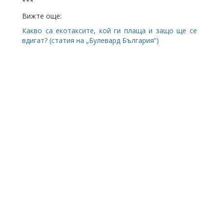
***
Вижте още:
Какво са екотаксите, кой ги плаща и защо ще се
вдигат? (статия на „Булевард България“)