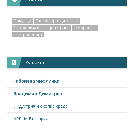
Битовата техника може да поскъпне заради общо...
+
Новини,
09.06.2025
Отпадъци
Бюджет, данъци и такси
В бума на солари и батерии за ток, строежът им...
Електроника и електротехника
електроника
+
електротехника
Новини,
02.06.2025
Фирми за електроника може да вдигнат цените си...
+
Контакти
Новини,
30.05.2025
БСК сигнализира институциите за драстично и...
Габриела Чифличка
+
Владимир Димитров
Индустрия и околна среда
APPLiA България