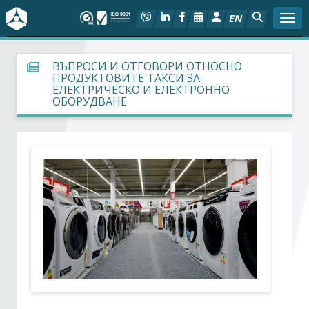
EN
Togg
За БСК
ВЪПРОСИ И ОТГОВОРИ ОТНОСНО
ПРОДУКТОВИТЕ ТАКСИ ЗА
ЕЛЕКТРИЧЕСКО И ЕЛЕКТРОННО
На фокус
ОБОРУДВАНЕ
Актуално
Социален диалог
Дейности
Арбитражен съд
Проекти
Членове