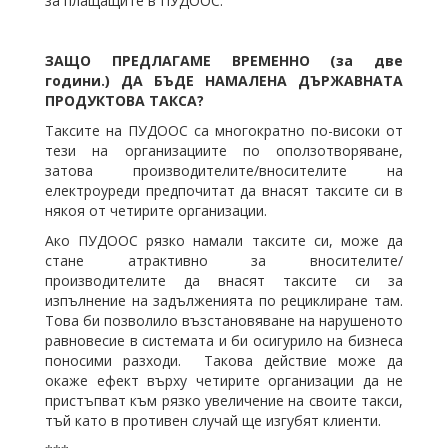
за плащащите в ПУДООС.
ЗАЩО ПРЕДЛАГАМЕ ВРЕМЕННО (за две
години.) ДА БЪДЕ НАМАЛЕНА ДЪРЖАВНАТА
ПРОДУКТОВА ТАКСА?
Таксите на ПУДООС са многократно по-високи от
тези на организациите по оползотворяване,
затова производителите/вносителите на
електроуреди предпочитат да внасят таксите си в
някоя от четирите организации.
Ако ПУДООС рязко намали таксите си, може да
стане атрактивно за вносителите/
производителите да внасят таксите си за
изпълнение на задълженията по рециклиране там.
Това би позволило възстановяване на нарушеното
равновесие в системата и би осигурило на бизнеса
поносими разходи. Такова действие може да
окаже ефект върху четирите организации да не
пристъпват към рязко увеличение на своите такси,
тъй като в противен случай ще изгубят клиенти.