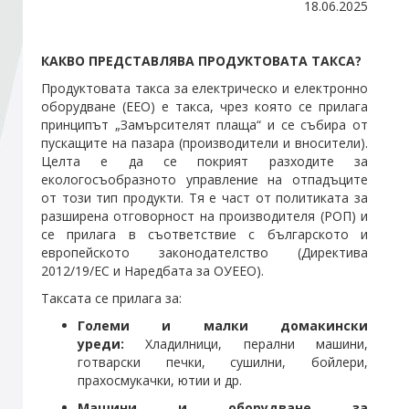
18.06.2025
Стани член
КАКВО ПРЕДСТАВЛЯВА ПРОДУКТОВАТА ТАКСА?
Продуктовата такса за електрическо и електронно
Абонирайте се!
оборудване (ЕЕО) е такса, чрез която се прилага
принципът „Замърсителят плаща“ и се събира от
пускащите на пазара (производители и вносители).
Целта е да се покрият разходите за
екологосъобразното управление на отпадъците
от този тип продукти. Тя е част от политиката за
разширена отговорност на производителя (РОП) и
се прилага в съответствие с българското и
европейското законодателство (Директива
2012/19/ЕС и Наредбата за ОУЕЕО).
Таксата се прилага за:
Големи и малки домакински
уреди:
Хладилници, перални машини,
готварски печки, сушилни, бойлери,
прахосмукачки, ютии и др.
Машини и оборудване за