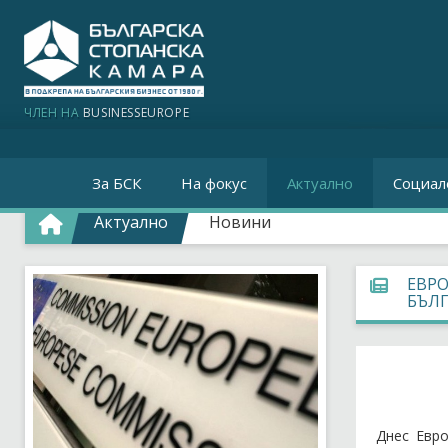
ЧЛЕН НА
BUSINESSEUROPE
За БСК
На фокус
Актуално
Социал
Актуално
Новини
ЕВР
БЪЛ
Днес Евро