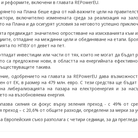
 и реформите, включени в главата REPowerEU.
рянето на Плана беше една от най-важните цели на правителс
ктори, включително изменената среда за реализация на зал
то на Плана и да осигурят условия за неговото успешно приключ
та предвиждат значително опростяване на изискванията към и
циите, отпадане на междинни цели и обединяване на етапи. Броя
ията по НПВУ от девет на пет.
тпадат инвестиции или части от тях, които не могат да бъдат р
то са предложени нови, в областта на енергийната ефективно
съществуващите такива.
ние, одобрението на главата за REPowerEU дава възможност 
ен от ЕК, в размер на 479 млн. евро. С тези средства ще бъдат
 на либерализацията на пазара на електроенергия и за нас
ето на възобновяема енергия.
пазва силния си фокус върху зеления преход - с 49% от сре
я преход – с 20,6% от общите разходи, определени за мерки за 
а Европейския съюз разполага с четири седмици, за да прегледа