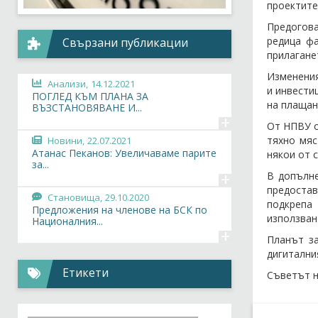
проектите
Предогова
редица фа
Свързани публикации
прилагане
Изменения
Анализи,
14.12.2021
и инвести
ПОГЛЕД КЪМ ПЛАНА ЗА
на плащан
ВЪЗСТАНОВЯВАНЕ И...
+
От НПВУ о
тяхно мяс
Новини,
22.07.2021
Атанас Пеканов: Увеличаваме парите
някои от 
за...
+
В допълне
предостав
Становища,
29.10.2020
подкрепа
Предложения на членове на БСК по
използван
Националния...
+
Планът за
дигитални
Етикети
Съветът н