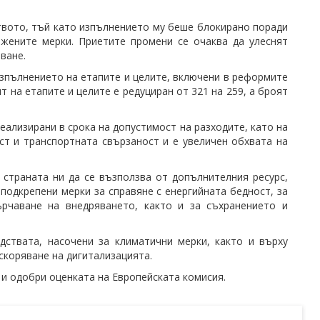
твото, тъй като изпълнението му беше блокирано поради
ожените мерки. Приетите промени се очаква да улеснят
ване.
зпълнението на етапите и целите, включени в реформите
т на етапите и целите е редуциран от 321 на 259, а броят
еализирани в срока на допустимост на разходите, като на
ст и транспортната свързаност и е увеличен обхвата на
страната ни да се възползва от допълнителния ресурс,
 подкрепени мерки за справяне с енергийната бедност, за
ърчаване на внедряването, както и за съхранението и
дствата, насочени за климатични мерки, както и върху
ускоряване на дигитализацията.
 и одобри оценката на Европейската комисия.