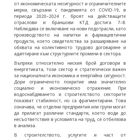
от икономическата несигурност и ограничителните
мерки, свързани с пандемията от COVID-19, в
периода 2020–2024 г. броят на действащите
отраслови и браншови КТД достига 7–8.
Наблюдава се включване на нови подотрасли, като
производството на напитки и фармацевтични
продукти, което свидетелства за разширяване на
обхвата на колективното трудово договаряне и
адаптиране към структурните промени в сектора.
Въпреки относително ниския брой договори в
енергетиката, този сектор е стратегически важен
за националната икономика и енергийна сигурност.
Дори ограниченото покритие има значително
социално и икономическо отражение. При
водоснабдяването и строителството секторите
показват стабилност, но са фрагментирани. Това
означава, че отделни предприятия или групи могат
да прилагат различни стандарти, което води до
несъответствия в условията на труд, се отбелязва
в анализа.
В строителството, услугите и част от