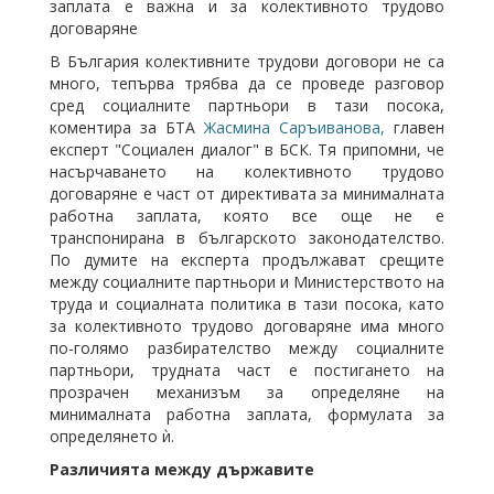
заплата е важна и за колективното трудово
договаряне
В България колективните трудови договори не са
много, тепърва трябва да се проведе разговор
сред социалните партньори в тази посока,
коментира за БТА
Жасмина Саръиванова,
главен
експерт "Социален диалог" в БСК. Тя припомни, че
насърчаването на колективното трудово
договаряне е част от директивата за минималната
работна заплата, която все още не е
транспонирана в българското законодателство.
По думите на експерта продължават срещите
между социалните партньори и Министерството на
труда и социалната политика в тази посока, като
за колективното трудово договаряне има много
по-голямо разбирателство между социалните
партньори, трудната част е постигането на
прозрачен механизъм за определяне на
минималната работна заплата, формулата за
определянето ѝ.
Различията между държавите