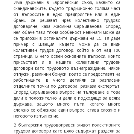
Има държави в Европейския съюз, каквито са
скандинавските, където традиционно голяма част
от въпросите в едно предприятие или в един
бранш се решават чрез колективно трудово
договаряне, каза Жасмина Саръиванова. Според
нея обаче тази тяхна особеност невинаги може да
се приложи в останалите държави на ЕС. Тя даде
пример с Швеция, където може да се види
колективен трудов договор, който е от над 100
страници. В него освен основните въпроси, които
присъстват и в нашите колективни трудови
договори като трудовото възнаграждение, някои
отпуски, различни бонуси, които се предоставят на
работниците, в много детайли са разписани
отделните точки по договора, разказа експертът.
Според Саръиванова въпрос на тълкуване е това
дали е положително и дали е подходящо за всяка
държава, защото много пъти, когато много
сложно се обяснява един въпрос, става сложно и
неговото изпълнение.
В българския трудовоправен живот колективните
трудови договори като цяло съдържат раздели за