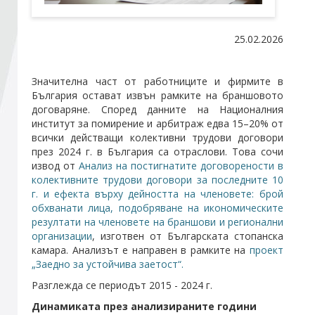
Стани член
25.02.2026
Абонирайте се!
Значителна част от работниците и фирмите в
България остават извън рамките на браншовото
договаряне. Според данните на Националния
институт за помирение и арбитраж едва 15–20% от
всички действащи колективни трудови договори
през 2024 г. в България са отраслови. Това сочи
извод от
Анализ на постигнатите договорености в
колективните трудови договори за последните 10
г. и ефекта върху дейността на членовете: брой
обхванати лица, подобряване на икономическите
резултати на членовете на браншови и регионални
организации
, изготвен от Българската стопанска
камара. Анализът е направен в рамките на
проект
„Заедно за устойчива заетост“.
Разглежда се периодът 2015 - 2024 г.
Динамиката през анализираните години