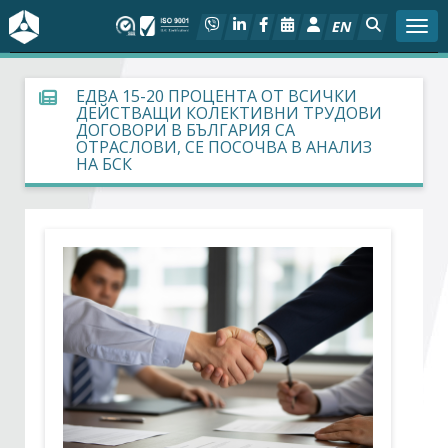
EN
Togg
За БСК
ЕДВА 15-20 ПРОЦЕНТА ОТ ВСИЧКИ
ДЕЙСТВАЩИ КОЛЕКТИВНИ ТРУДОВИ
ДОГОВОРИ В БЪЛГАРИЯ СА
На фокус
ОТРАСЛОВИ, СЕ ПОСОЧВА В АНАЛИЗ
НА БСК
Актуално
Социален диалог
Дейности
Арбитражен съд
Проекти
Членове