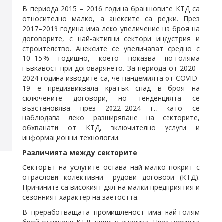
В периода 2015 – 2016 година браншовите КТД са
относително малко, а анексите са редки. През
2017–2019 година има леко увеличение на броя на
договорите, с най-активни сектори индустрия и
строителство. Анексите се увеличават средно с
10–15 % годишно, което показва по-голяма
гъвкавост при договарянето. За периода от 2020–
2024 година изводите са, че пандемията от COVID-
19 е предизвиквала кратък спад в броя на
сключените договори, но тенденцията се
възстановява през 2022–2024 г., като се
наблюдава леко разширяване на секторите,
обхванати от КТД, включително услуги и
информационни технологии.
Различията между секторите
Секторът на услугите остава най-малко покрит с
отраслови колективни трудови договори (КТД).
Причините са високият дял на малки предприятия и
сезонният характер на заетостта.
В преработващата промишленост има най-голям
брой сключени КТД, пише в анализа. През периода