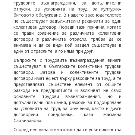
трудовите възнаграждения, за допълнителни
отпуски, за условията на труд, за културно-
битовото обслужване. В нашето законодателство
не съществуват задължителни реквизити за един
колективен договор. Поради тази причина, когато
се прави сравнение за различните колективни
договори в различните отрасли, трябва да се
внимава и да се види кой раздел съществува в
един от отраслите, а го няма при друг.
Въпросите с трудовите възнаграждения винаги
съществуват в българските колективни трудови
договори. Затова и колективните трудови
договори имат ефект върху разходите за труд, а те
представляват съществен елемент от общите
разходи на предприятията и включват не само
основните трудови възнаграждения, но и
допълнителни плащания, разходи за подобряване
на условията на труд, за обучения, както и други
договорени придобивки, каза Жасмина
Саръиванова.
Според нея винаги има какво да се усъвършенства