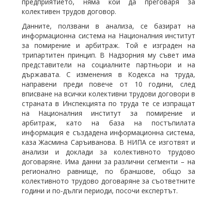
предприятието, няма кой да преговаря за
колективен трудов договор.
Данните, ползвани в анализа, се базират на
информационна система на Националния институт
за помирение и арбитраж. Той е изграден на
трипартитен принцип. В Надзорния му съвет има
представители на социалните партньори и на
държавата. С изменения в Кодекса на труда,
направени преди повече от 10 години, след
вписване на всички колективни трудови договори в
страната в Инспекцията по труда те се изпращат
на Националния институт за помирение и
арбитраж, като на база на постъпилата
информация е създадена информационна система,
каза Жасмина Саръиванова. В НИПА се изготвят и
анализи и доклади за колективното трудово
договаряне. Има данни за различни сегменти – на
регионално равнище, по браншове, общо за
колективното трудово договаряне за съответните
години и по-дълги периоди, посочи експертът.