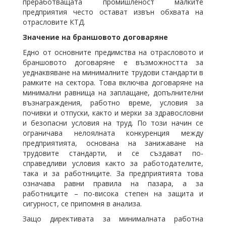
преработващата промишленост малките
предприятия често остават извън обхвата на
отрасловите КТД.
Значение на браншовото договаряне
Едно от основните предимства на отрасловото и
браншовото договаряне е възможността за
уеднаквяване на минималните трудови стандарти в
рамките на сектора. Това включва договаряне на
минимални равнища на заплащане, допълнителни
възнаграждения, работно време, условия за
почивки и отпуски, както и мерки за здравословни
и безопасни условия на труд. По този начин се
ограничава нелоялната конкуренция между
предприятията, основана на занижаване на
трудовите стандарти, и се създават по-
справедливи условия както за работодателите,
така и за работниците. За предприятията това
означава равни правила на пазара, а за
работниците – по-висока степен на защита и
сигурност, се припомня в анализа.
Защо директивата за минималната работна