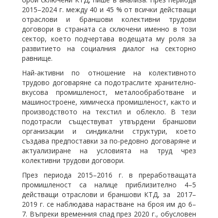
2015–2024 г. между 40 и 45 % от всички действащи
отраслови и браншови колективни трудови
договори в страната са сключени именно в този
сектор, което подчертава водещата му роля за
развитието на социалния диалог на секторно
равнище.
Най-активни по отношение на колективното
трудово договаряне са подотраслите хранително-
вкусова промишленост, металообработване и
машиностроене, химическа промишленост, както и
производството на текстил и облекло. В тези
подотрасли съществуват утвърдени браншови
организации и синдикални структури, което
създава предпоставки за по-редовно договаряне и
актуализиране на условията на труд чрез
колективни трудови договори.
През периода 2015–2016 г. в преработващата
промишленост са налице приблизително 4–5
действащи отраслови и браншови КТД, за 2017–
2019 г. се наблюдава нарастване на броя им до 6–
7. Въпреки временния спад през 2020 г., обусловен