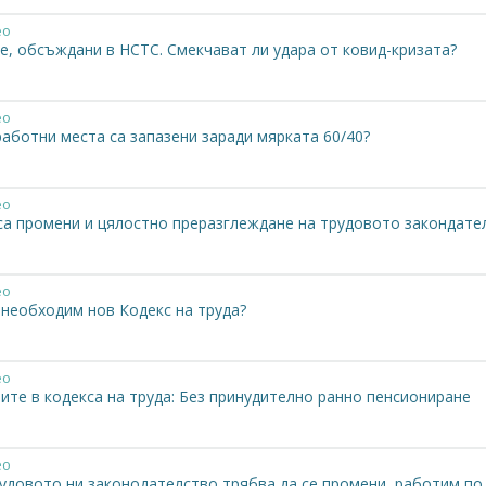
ео
е, обсъждани в НСТС. Смекчават ли удара от ковид-кризата?
ео
аботни места са запазени заради мярката 60/40?
ео
са промени и цялостно преразглеждане на трудовото закондате
ео
 необходим нов Кодекс на труда?
ео
ите в кодекса на труда: Без принудително ранно пенсиониране
ео
удовото ни законодателство трябва да се промени, работим по 