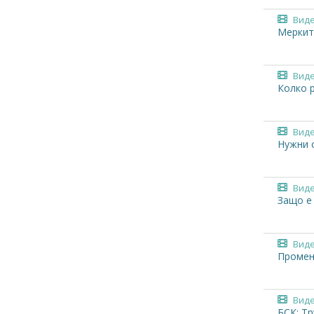
Вид
Меркит
Вид
Колко р
Вид
Нужни 
Вид
Защо е
Вид
Промен
Вид
БСК: Тр