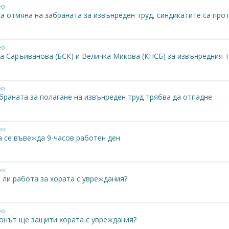
ео
а отмяна на забраната за извънреден труд, синдикатите са про
ео
а Саръиванова (БСК) и Величка Микова (КНСБ) за извънредния 
ео
браната за полагане на извънреден труд трябва да отпадне
ео
а се въвежда 9-часов работен ден
ео
 ли работа за хората с увреждания?
ео
конът ще защити хората с увреждания?