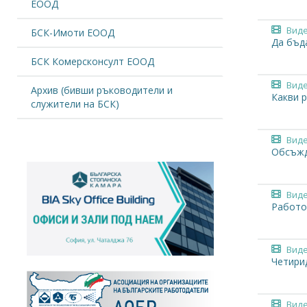
ЕООД
Вид
БСК-Имоти ЕООД
Да бъд
БСК Комерсконсулт ЕООД
Вид
Архив (бивши ръководители и
Какви 
служители на БСК)
Вид
Обсъжд
Вид
Работо
Вид
Четири
Вид