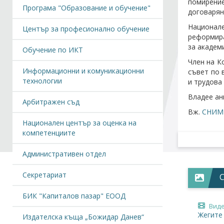
помирение
Програма "Образование и обучение"
договарян
Национале
Център за професионално обучение
реформира
за академ
Обучение по ИКТ
Член на К
Информационни и комуникационни
съвет по 
технологии
и трудова
Владее ан
Арбитражен съд
Вж.
СНИМ
Национален център за оценка на
компетенциите
Административен отдел
Секретариат
БИК "Капиталов пазар" ЕООД
Вид
Жегите
Издателска къща „Божидар Данев“