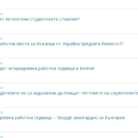
ео
ат ли платени студентските стажове?
ео
работни места за бежанци от Украйна предлага бизнесът?
ео
ат четиридневна работна седмица в Белгия
ео
дателите не са задължени да плащат тестовете на служителите
ео
дневна работна седмица – твърде авангардно за България
ео