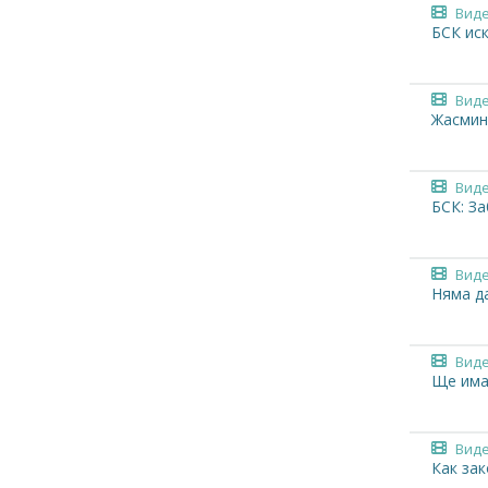
Вид
БСК иск
Вид
Жасмин
Вид
БСК: За
Вид
Няма д
Вид
Ще има
Вид
Как за