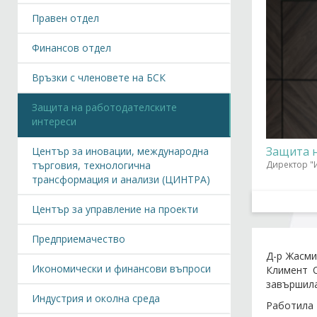
Правен отдел
Финансов отдел
Връзки с членовете на БСК
Защита на работодателските
интереси
Защита н
Център за иновации, международна
търговия, технологична
Директор "
трансформация и анализи (ЦИНТРА)
Център за управление на проекти
Предприемачество
Д-р Жасми
Икономически и финансови въпроси
Климент О
завършила
Индустрия и околна среда
Работила