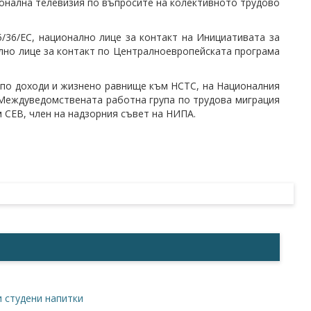
ионална телевизия по въпросите на колективното трудово
/36/ЕС, национално лице за контакт на Инициативата за
лно лице за контакт по Централноевропейската програма
 по доходи и жизнено равнище към НСТС, на Националния
Междуведомствената работна група по трудова миграция
м СЕВ, член на надзорния съвет на НИПА.
 студени напитки