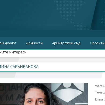
ен диалог
Дейности
Арбитражен съд
Проекти
ките интереси
МИНА САРЪИВАНОВА
Адрес
Телеф
E-mail