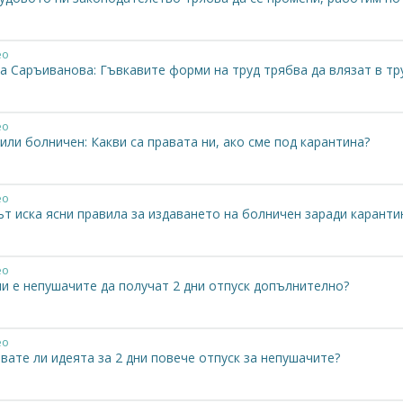
ео
а Саръиванова: Гъвкавите форми на труд трябва да влязат в т
ео
или болничен: Какви са правата ни, ако сме под карантина?
ео
ът иска ясни правила за издаването на болничен заради каранти
ео
ли е непушачите да получат 2 дни отпуск допълнително?
ео
ате ли идеята за 2 дни повече отпуск за непушачите?