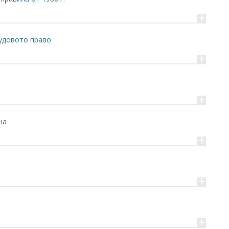
+
рудовото право
+
+
на
+
+
+