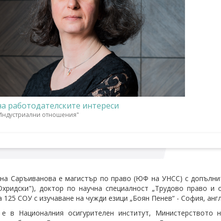
а работодателските интереси
Индустриални отношения"
на Саръиванова e магистър по право (ЮФ на УНСС) с допълни
хридски"), доктор по научна специалност „Трудово право и о
 125 СОУ с изучаване на чужди езици „Боян Пенев“ - София, анг
 е в Националния осигурителен институт, Министерството н