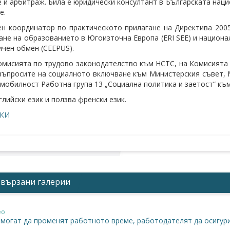
 и арбитраж. Била е юридически консултант в Българската нац
е.
н координатор по практическото прилагане на Директива 2005
не на образованието в Югоизточна Европа (ERI SEE) и национа
ичен обмен (CEEPUS).
омисията по трудово законодателство към НСТС, на Комисията
въпросите на социалното включване към Министерския съвет, 
 мобилност Работна група 13 „Социална политика и заетост“ къ
глийски език и ползва френски език.
КИ
Свързани галерии
ео
 могат да променят работното време, работодателят да осигури