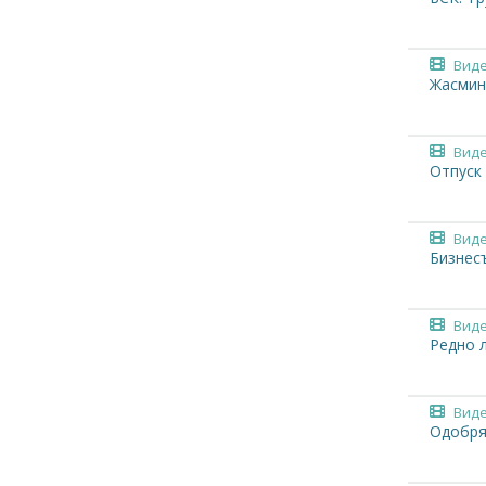
Вид
Жасмин
Вид
Отпуск 
Вид
Бизнес
Вид
Редно 
Вид
Одобряв