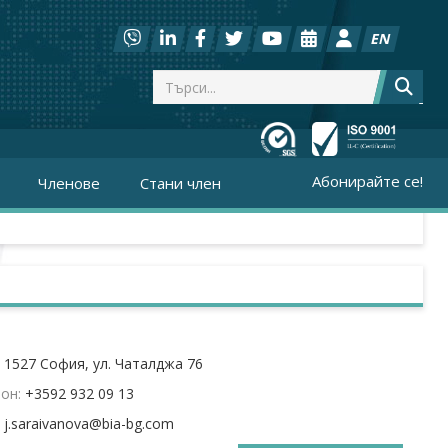
EN
Абонирайте се!
Членове
Стани член
:
1527 София, ул. Чаталджа 76
он:
+3592 932 09 13
: