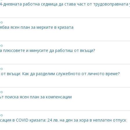
 4-дневната работна седмица да става част от трудовоправната
ео
ябва ясен план за мерките в кризата
ео
са плюсовете и минусите да работиш от вкъщи?
ео
 от вкъщи: Как да разделим служебното от личното време?
ео
ът поиска ясен план за компенсации
ео
ация в COVID кризата: 24 лв. на ден за хора в неплатен отпуск