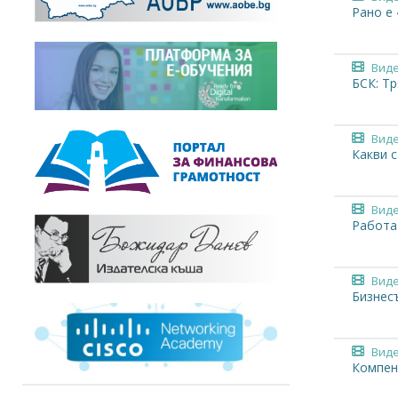
Рано е
Вид
БСК: Тр
Вид
Какви 
Вид
Работа
Вид
Бизнес
Вид
Компенс