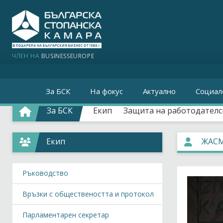
ЧЛЕН НА
BUSINESSEUROPE
За БСК
На фокус
Актуално
Социал
За БСК
Екип
Защита на работодателс
Екип
ЖАС
Ръководство
Връзки с обществеността и протокол
Парламентарен секретар