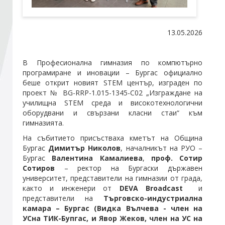
Стани член
13.05.2026
Абонирайте се!
В Професионална гимназия по компютърно
програмиране и иновации – Бургас официално
беше открит новият STEM център, изграден по
проект № BG-RRP-1.015-1345-C02 „Изграждане на
училищна STEM среда и високотехнологични
оборудвани и свързани класни стаи“ към
гимназията.
На събитието присъстваха кметът на Община
Бургас
Димитър Николов
, началникът на РУО –
Бургас
Валентина Камалиева
,
проф. Сотир
Сотиров
– ректор на Бургаски държавен
университет, представители на гимназии от града,
както и инженери от
DEVA Broadcast
и
представители на
Търговско-индустриална
камара – Бургас (Видка Вълчева - член на
УСна ТИК-Бупгас, и Явор Жеков, член на УС на