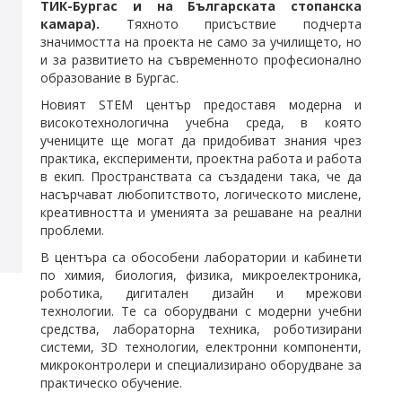
ТИК-Бургас и на Българската стопанска
камара).
Тяхното присъствие подчерта
значимостта на проекта не само за училището, но
и за развитието на съвременното професионално
образование в Бургас.
Новият STEM център предоставя модерна и
високотехнологична учебна среда, в която
учениците ще могат да придобиват знания чрез
практика, експерименти, проектна работа и работа
в екип. Пространствата са създадени така, че да
насърчават любопитството, логическото мислене,
креативността и уменията за решаване на реални
проблеми.
В центъра са обособени лаборатории и кабинети
по химия, биология, физика, микроелектроника,
роботика, дигитален дизайн и мрежови
технологии. Те са оборудвани с модерни учебни
средства, лабораторна техника, роботизирани
системи, 3D технологии, електронни компоненти,
микроконтролери и специализирано оборудване за
практическо обучение.