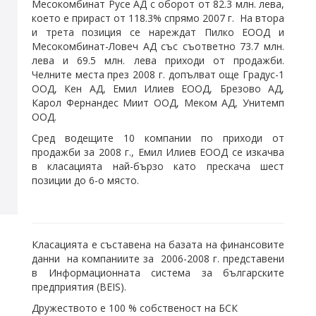
Месокомбинат Русе АД с оборот от 82.3 млн. лева,
което е прираст от 118.3% спрямо 2007 г. На втора
и трета позиция се нареждат Пилко ЕООД и
Месокомбинат-Ловеч АД със съответно 73.7 млн.
лева и 69.5 млн. лева приходи от продажби.
Челните места през 2008 г. допълват още Градус-1
ООД, Кен АД, Емил Илиев ЕООД, Брезово АД,
Карол Фернандес Миит ООД, Меком АД, Унитемп
ООД.
Сред водещите 10 компании по приходи от
продажби за 2008 г., Емил Илиев ЕООД се изкачва
в класацията най-бързо като прескача шест
позиции до 6-о място.
Класацията е съставена на базата на финансовите
данни на компаниите за 2006-2008 г. представени
в Информационната система за българските
предприятия (BEIS).
Дружеството е 100 % собственост на БСК