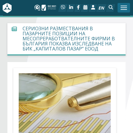
EN
Togg
За БСК
СЕРИОЗНИ РАЗМЕСТВАНИЯ В
ПАЗАРНИТЕ ПОЗИЦИИ НА
МЕСОПРЕРАБОТВАТЕЛНИТЕ ФИРМИ В
На фокус
БЪЛГАРИЯ ПОКАЗВА ИЗСЛЕДВАНЕ НА
БИК „КАПИТАЛОВ ПАЗАР” ЕООД
Актуално
Социален диалог
Дейности
Арбитражен съд
Проекти
Членове