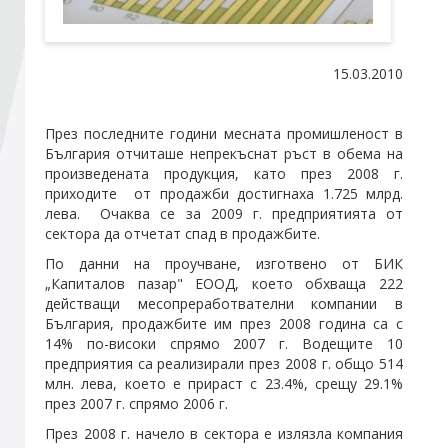
Стани член
15.03.2010
Абонирайте се!
През последните години месната промишленост в
България отчиташе непрекъснат ръст в обема на
произведената продукция, като през 2008 г.
приходите от продажби достигнаха 1.725 млрд.
лева. Очаква се за 2009 г. предприятията от
сектора да отчетат спад в продажбите.
По данни на проучване
, изготвено от БИК
„Капиталов пазар" ЕООД
, което обхваща 222
действащи месопреработвателни компании в
България, продажбите им през 2008 година са с
14% по-високи спрямо 2007 г. Водещите 10
предприятия са реализирали през 2008 г. общо 514
млн. лева, което е прираст с 23.4%, срещу 29.1%
през 2007 г. спрямо 2006 г.
През 2008 г. начело в сектора е излязла компания